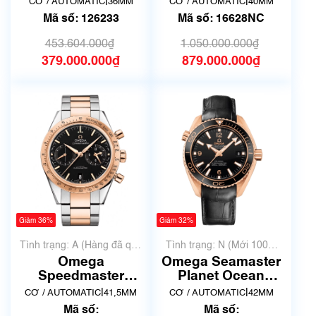
|
|
CƠ / AUTOMATIC
36MM
CƠ / AUTOMATIC
40MM
số vàng họa tiết lá
Hàng qua sử dụng
Mã số: 126233
Mã số: 16628NC
cọ
453.604.000₫
1.050.000.000₫
379.000.000₫
879.000.000₫
Giảm 36%
Giảm 32%
Tình trạng: A (Hàng đã qua
Tình trạng: N (Mới 100%
sử dụng nhưng rất đẹp,
chưa qua sử dụng)
Omega
Omega Seamaster
không có xước)
Speedmaster
Planet Ocean
331.20.42.51.01.002
232.63.42.21.01.001
|
|
CƠ / AUTOMATIC
41,5MM
CƠ / AUTOMATIC
42MM
| Siêu lướt
| New fullbox
Mã số:
Mã số: