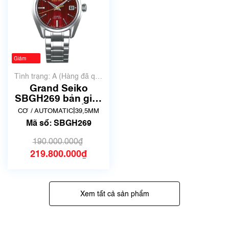
Giảm
-16%
Tình trạng: A (Hàng đã qua
sử dụng nhưng rất đẹp,
Grand Seiko
không có xước)
SBGH269 bản giới
hạn 900 chiếc |
|
CƠ / AUTOMATIC
39,5MM
Hàng sưu tầm
Mã số: SBGH269
190.000.000₫
219.800.000₫
Xem tất cả sản phẩm