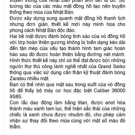
truyền thống của Nhật Bản phản ánh tán lá đỏ. Sự
tương tác của các màu mặt đồng hồ tạo nên truyền
thống theo mùa của Nhật Bản.
Được xây dựng xung quanh mặt đồng hồ thanh lịch
nhưng đơn giản, thiết kế mới này minh họa cho
phong cách Nhật Bản độc đáo.
Hai bề mặt được đánh bóng tinh xảo của vỏ đồng hồ
với lớp hoàn thiện gương không bị biến dạng kéo dài
đến tận mép của vấu tạo thành hình tam giác hoàn
hảo sau đó được hoàn thiện bằng đường nét mảnh.
Hình thức thiết kế này chỉ có thể đạt được bởi những
người thợ thủ công lành nghề nhất của Grand Seiko
thông qua việc sử dụng cẩn thận kỹ thuật đánh bóng
Zaratsu nhiều mặt.
Bạn có thể nhìn qua mặt sau trong suốt của vỏ đồng
hồ để thấy bộ máy cơ học đặc biệt Caliber 36000
9S85.
Con lắc dao động làm bằng titan, được anot hóa
thành màu xanh lam lục, thể hiện sắc thái của những
chiếc lá xanh chưa được nhuộm đỏ, cho phép cảm
nhận sự thay đổi theo mùa cùng với mặt số màu đỏ
thẫm.