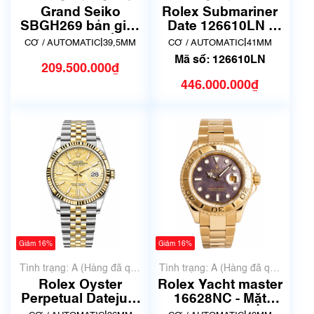
sử dụng nhưng rất đẹp,
chưa qua sử dụng)
Grand Seiko
Rolex Submariner
không có xước)
SBGH269 bản giới
Date 126610LN |
hạn 900 chiếc -
New Fullbox
|
|
CƠ / AUTOMATIC
39,5MM
CƠ / AUTOMATIC
41MM
JPQ2
Mã số: 126610LN
209.500.000₫
446.000.000₫
Giảm 16%
Giảm 16%
Tình trạng: A (Hàng đã qua
Tình trạng: A (Hàng đã qua
sử dụng nhưng rất đẹp,
sử dụng nhưng rất đẹp,
Rolex Oyster
Rolex Yacht master
không có xước)
không có xước)
Perpetual Datejust
16628NC - Mặt
36, ref. 126233, mặt
khảm trai đen |