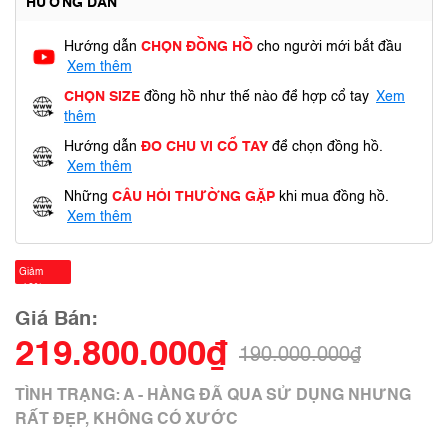
HƯỚNG DẪN
Hướng dẫn
CHỌN ĐỒNG HỒ
cho người mới bắt đầu
Xem thêm
CHỌN SIZE
đồng hồ như thế nào để hợp cổ tay
Xem
thêm
Hướng dẫn
ĐO CHU VI CỔ TAY
để chọn đồng hồ.
Xem thêm
Những
CÂU HỎI THƯỜNG GẶP
khi mua đồng hồ.
Xem thêm
Giảm
-16%
Giá Bán:
219.800.000₫
190.000.000₫
TÌNH TRẠNG: A - HÀNG ĐÃ QUA SỬ DỤNG NHƯNG
RẤT ĐẸP, KHÔNG CÓ XƯỚC