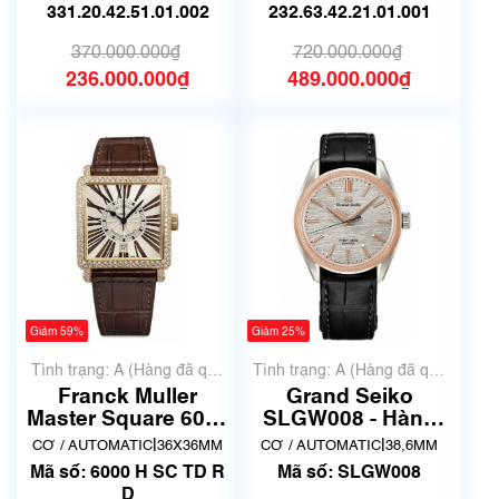
331.20.42.51.01.002
232.63.42.21.01.001
370.000.000₫
720.000.000₫
236.000.000₫
489.000.000₫
Giảm 59%
Giảm 25%
Tình trạng: A (Hàng đã qua
Tình trạng: A (Hàng đã qua
sử dụng nhưng rất đẹp,
sử dụng nhưng rất đẹp,
Franck Muller
Grand Seiko
không có xước)
không có xước)
Master Square 6000
SLGW008 - Hàng
H SC TD R D đã qua
qua sử dụng lướt
|
|
CƠ / AUTOMATIC
36X36MM
CƠ / AUTOMATIC
38,6MM
sử dụng
Mã số: 6000 H SC TD R
Mã số: SLGW008
D