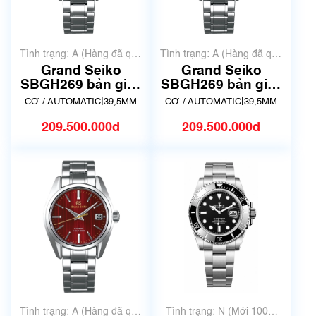
Tình trạng: A (Hàng đã qua
Tình trạng: A (Hàng đã qua
sử dụng nhưng rất đẹp,
sử dụng nhưng rất đẹp,
Grand Seiko
Grand Seiko
không có xước)
không có xước)
SBGH269 bản giới
SBGH269 bản giới
hạn 900 chiếc
hạn 900 chiếc -JPQ
|
|
CƠ / AUTOMATIC
39,5MM
CƠ / AUTOMATIC
39,5MM
209.500.000₫
209.500.000₫
Tình trạng: A (Hàng đã qua
Tình trạng: N (Mới 100%