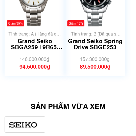
Giảm 35%
Giảm 43%
Tình trạng: A (Hàng đã qua
Tình trạng: B (Đã qua sử
sử dụng nhưng rất đẹp,
dụng, hàng đẹp, có chút
Grand Seiko
Grand Seiko Spring
không có xước)
xước dăm)
SBGA259 | 9R65-
Drive SBGE253
0AE0 | Size 41mm |
Mã số 4320
146.000.000₫
157.300.000₫
94.500.000₫
89.500.000₫
SẢN PHẨM VỪA XEM