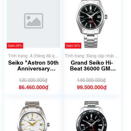
Giảm 28%
Giảm 32%
Tình trạng: A (Hàng đã qua
Tình trạng: Đang cập nhật ...
sử dụng nhưng rất đẹp,
Seiko "Astron 50th
Grand Seiko Hi-
không có xước)
Anniversary
Beat 36000 GMT
Limited Edition
SBGJ203G | Size
Revolution Line"
40mm
120.000.000₫
146.000.000₫
SBXC035 5X53-
86.460.000₫
99.500.000₫
0AG0