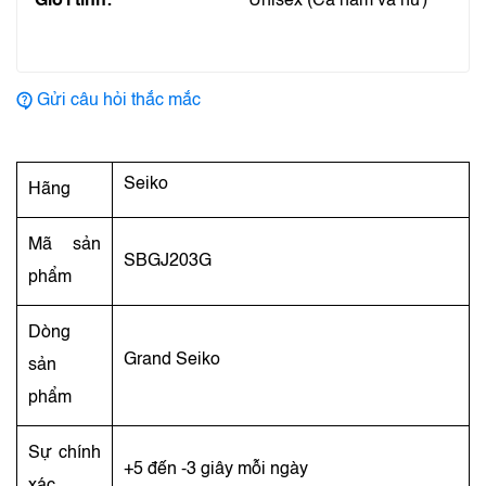
Giới tính:
Unisex (Cả nam và nữ)
Gửi câu hỏi thắc mắc
Seiko
Hãng
Mã sản
SBGJ203G
phẩm
Dòng
Grand Seiko
sản
phẩm
Sự chính
+5 đến -3 giây mỗi ngày