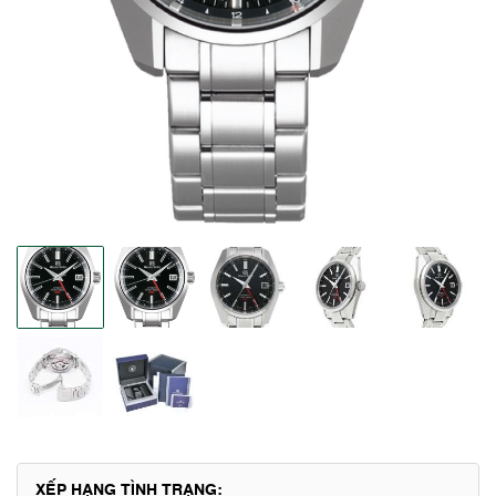
XẾP HẠNG TÌNH TRẠNG: