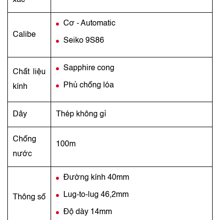
xác
Cơ - Automatic
Calibe
Seiko 9S86
Sapphire cong
Chất liệu
Phủ chống lóa
kính
Dây
Thép không gỉ
Chống
100m
nước
Đường kính 40mm
Lug-to-lug 46,2mm
Thông số
Độ dày 14mm