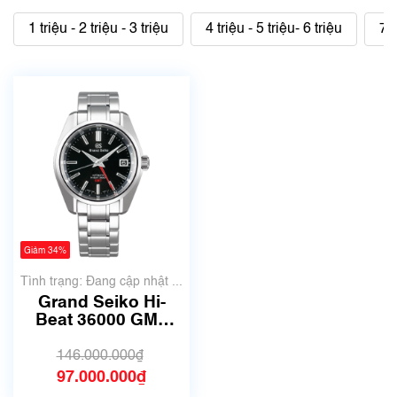
1 triệu - 2 triệu - 3 triệu
4 triệu - 5 triệu- 6 triệu
7 t
Giảm 34%
Tình trạng: Đang cập nhật ...
Grand Seiko Hi-
Beat 36000 GMT
SBGJ203G | Size
40mm
146.000.000₫
97.000.000₫