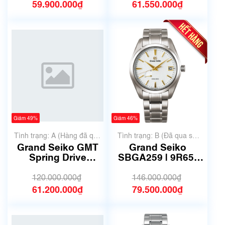
59.900.000₫
61.550.000₫
Giảm 49%
Giảm 46%
Tình trạng: A (Hàng đã qua
Tình trạng: B (Đã qua sử
sử dụng nhưng rất đẹp,
dụng, hàng đẹp, có chút
Grand Seiko GMT
Grand Seiko
không có xước)
xước dăm)
Spring Drive
SBGA259 | 9R65-
SBGE027 9R66-
0AE0 | Size 41mm |
0AL0
Mã số 4762
120.000.000₫
146.000.000₫
61.200.000₫
79.500.000₫