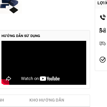
LỢI 
HƯỚNG DẪN SỬ DỤNG
̀NH
KHO HƯỚNG DẪN