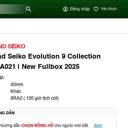
Đăng nhập
Yêu thích
D SEIKO
d Seiko Evolution 9 Collection
021 | New Fullbox 2025
U:
40mm
Khác
9RA2 ( 120 giờ tích cót)
NG DẪN
Hướng dẫn
CHỌN ĐỒNG HỒ
cho người mới bắt
Xem