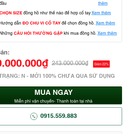
đầu
thêm
CHỌN SIZE
đồng hồ như thế nào để hợp cổ tay
Xem thêm
Hướng dẫn
ĐO CHU VI CỔ TAY
để chọn đồng hồ.
Xem thêm
Những
CÂU HỎI THƯỜNG GẶP
khi mua đồng hồ.
Xem thêm
Bán:
0.000.000₫
243.000.000₫
Giảm 22%
 TRẠNG: N - MỚI 100% CHƯA QUA SỬ DỤNG
MUA NGAY
Miễn phí vận chuyển- Thanh toán tại nhà
0915.559.883