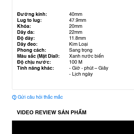
Đường kính:
40mm
Lug to lug:
47.9mm
Khóa:
20mm
Dây da:
22mm
Độ dày:
11.8mm
Dây đeo:
Kim Loại
Phong cách:
Sang trọng
Màu sắc (Mặt Dial):
Xanh nước biển
Độ chịu nước:
100 M
Tính năng khác:
Giờ - phút – Giây
Lịch ngày
Gửi câu hỏi thắc mắc
VIDEO REVIEW SẢN PHẨM