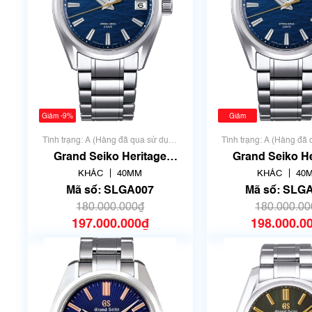
Giảm -9%
Giảm
-10%
Tình trạng: A (Hàng đã qua sử dụng
Tình trạng: A (Hàng đã
nhưng rất đẹp, không có xước)
nhưng rất đẹp, không
Grand Seiko Heritage
Grand Seiko He
Collection Spring Drive
Collection Spri
KHÁC
40MM
KHÁC
40
SLGA007
SLGA007 | Siê
Mã số: SLGA007
Mã số: SLG
180.000.000₫
180.000.00
197.000.000₫
198.000.0