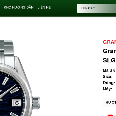
KHO HƯỚNG DẪN
LIÊN HỆ
GRAN
Gran
SLGA
Mã SK
Size:
Dòng:
Máy:
HƯỚ