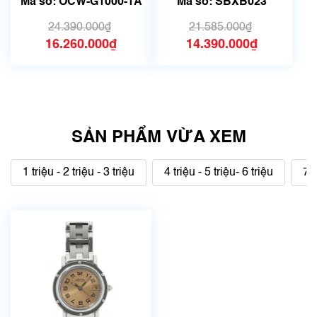
Mã số: OCW-G1000-1A
Mã số: SBXB023
24.390.000₫
21.585.000₫
16.260.000₫
14.390.000₫
SẢN PHẨM VỪA XEM
1 triệu - 2 triệu - 3 triệu
4 triệu - 5 triệu- 6 triệu
7 t