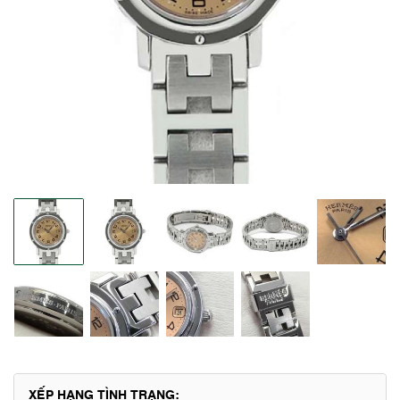
XẾP HẠNG TÌNH TRẠNG: