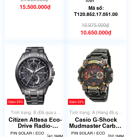
CL1.310
21.800.000₫
ANH
15.500.000₫
Mã số:
T120.852.17.051.00
15.975.000₫
10.650.000₫
Giảm 33%
Giảm 33%
Tình trạng: B (Đã qua sử
Tình trạng: A (Hàng đã qua
dụng, hàng đẹp, có chút
sử dụng nhưng rất đẹp,
Citizen Attesa Eco-
Casio G-Shock
xước dăm)
không có xước)
Drive Radio-
Mudmaster Carbon
Controlled AT8044-
Core Guard GWG-
PIN SOLAR / ECO
PIN SOLAR / ECO
|
|
41.5MM
52.1MM