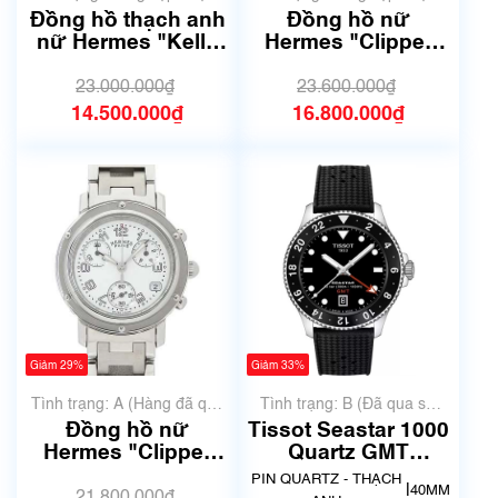
Đồng hồ thạch anh
Đồng hồ nữ
nữ Hermes "Kelly
Hermes "Clipper
watch"
Oval" CO1.510
23.000.000₫
23.600.000₫
14.500.000₫
16.800.000₫
Giảm 29%
Giảm 33%
Tình trạng: A (Hàng đã qua
Tình trạng: B (Đã qua sử
sử dụng nhưng rất đẹp,
dụng, hàng đẹp, có chút
Đồng hồ nữ
Tissot Seastar 1000
không có xước)
xước dăm)
Hermes "Clipper
Quartz GMT
Chronograph"
T120.852.17.051.00
PIN QUARTZ - THẠCH
|
40MM