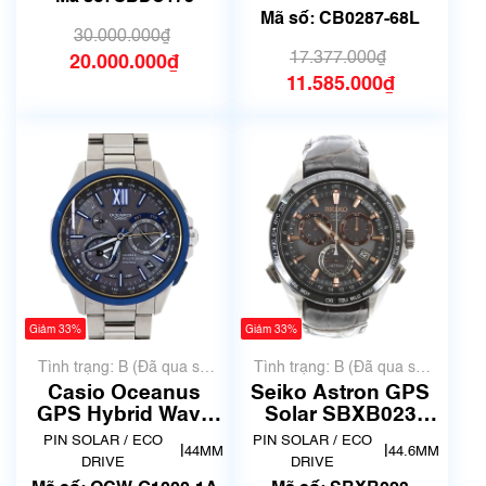
Mã số: CB0287-68L
30.000.000₫
17.377.000₫
20.000.000₫
11.585.000₫
Giảm 33%
Giảm 33%
Tình trạng: B (Đã qua sử
Tình trạng: B (Đã qua sử
dụng, hàng đẹp, có chút
dụng, hàng đẹp, có chút
Casio Oceanus
Seiko Astron GPS
xước dăm)
xước dăm)
GPS Hybrid Wave
Solar SBXB023
Ceptor Titanium
(8X82-0AB0)
PIN SOLAR / ECO
PIN SOLAR / ECO
|
|
44MM
44.6MM
OCW-G1000-1A
DRIVE
DRIVE