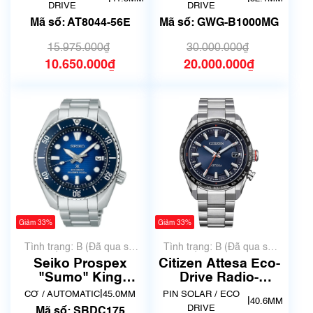
56E
B1000MG
DRIVE
DRIVE
Mã số: AT8044-56E
Mã số: GWG-B1000MG
15.975.000₫
30.000.000₫
10.650.000₫
20.000.000₫
Giảm 33%
Giảm 33%
Tình trạng: B (Đã qua sử
Tình trạng: B (Đã qua sử
dụng, hàng đẹp, có chút
dụng, hàng đẹp, có chút
Seiko Prospex
Citizen Attesa Eco-
xước dăm)
xước dăm)
"Sumo" King
Drive Radio-
SBDC175
Controlled CB0287-
|
CƠ / AUTOMATIC
45.0MM
PIN SOLAR / ECO
|
40.6MM
68L
DRIVE
Mã số: SBDC175