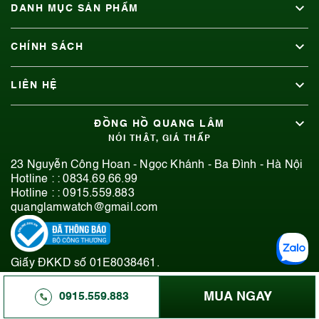
DANH MỤC SẢN PHẨM
CHÍNH SÁCH
LIÊN HỆ
ĐỒNG HỒ QUANG LÂM
NÓI THẬT, GIÁ THẤP
23 Nguyễn Công Hoan - Ngọc Khánh - Ba Đình - Hà Nội
Hotline : :
0834.69.66.99
Hotline : :
0915.559.883
quanglamwatch@gmail.com
Giấy ĐKKD số 01E8038461.
© 2019-2026 Bản quyền thuộc Đồng Hồ Quang Lâm.
MUA NGAY
0915.559.883