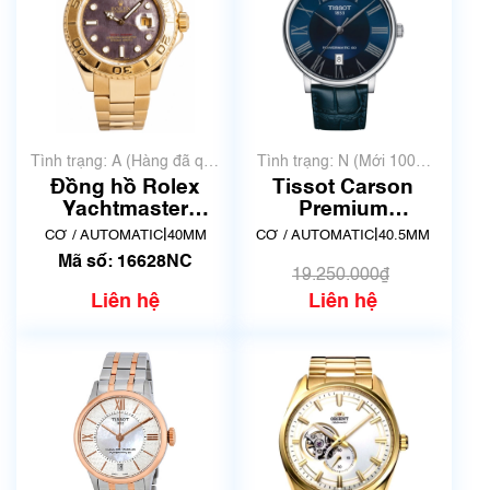
Tình trạng: A (Hàng đã qua
Tình trạng: N (Mới 100%
sử dụng nhưng rất đẹp,
chưa qua sử dụng)
Đồng hồ Rolex
Tissot Carson
không có xước)
Yachtmaster
Premium
16628NC
Powermatic 80
|
|
CƠ / AUTOMATIC
40MM
CƠ / AUTOMATIC
40.5MM
T122.407.16.043.00
Mã số: 16628NC
| New
19.250.000₫
Liên hệ
Liên hệ