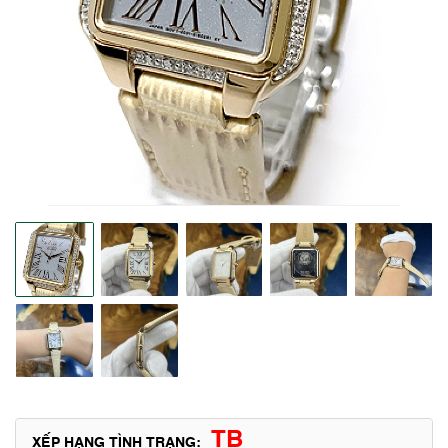
TB
XẾP HẠNG TÌNH TRẠNG: