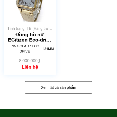
Tình trạng: TB (Hàng trưng
bày, thanh lý)
Đồng hồ nữ
ECitizen Eco-drive
M0192-14A | E031-
PIN SOLAR / ECO
|
34MM
S117798 | size
DRIVE
30mm | Mã số 6054
8.000.000₫
Liên hệ
Xem tất cả sản phẩm