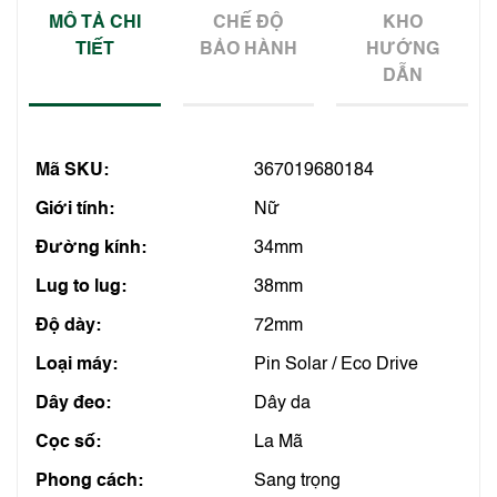
MÔ TẢ CHI
CHẾ ĐỘ
KHO
TIẾT
BẢO HÀNH
HƯỚNG
DẪN
Mã SKU:
367019680184
Giới tính:
Nữ
Đường kính:
34mm
Lug to lug:
38mm
Độ dày:
72mm
Loại máy:
Pin Solar / Eco Drive
Dây đeo:
Dây da
Cọc số:
La Mã
Phong cách:
Sang trọng