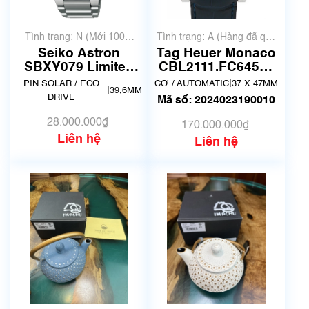
Tình trạng: N (Mới 100%
Tình trạng: A (Hàng đã qua
chưa qua sử dụng)
sử dụng nhưng rất đẹp,
Seiko Astron
Tag Heuer Monaco
không có xước)
SBXY079 Limited
CBL2111.FC6453 |
600 | Hàng đang về
Đã qua sử dụng
|
PIN SOLAR / ECO
CƠ / AUTOMATIC
37 X 47MM
|
39,6MM
lướt
DRIVE
Mã số: 2024023190010
28.000.000₫
170.000.000₫
Liên hệ
Liên hệ