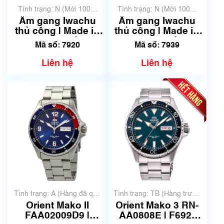
Tình trạng: N (Mới 100%
Tình trạng: N (Mới 100%
chưa qua sử dụng)
chưa qua sử dụng)
Ấm gang Iwachu
Ấm gang Iwachu
thủ công | Made in
thủ công | Made in
Japan | Mã số 7920
Japan | Mã số 7939
Mã số: 7920
Mã số: 7939
Liên hệ
Liên hệ
Tình trạng: A (Hàng đã qua
Tình trạng: TB (Hàng trưng
sử dụng nhưng rất đẹp,
bày, thanh lý)
Orient Mako II
Orient Mako 3 RN-
không có xước)
FAA02009D9 |
AA0808E | F692-