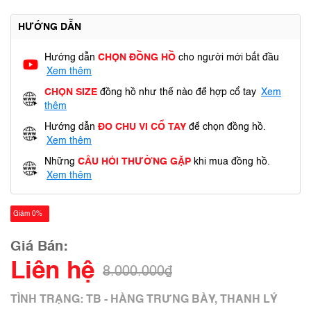
HƯỚNG DẪN
Hướng dẫn
CHỌN ĐỒNG HỒ
cho người mới bắt đầu
Xem thêm
CHỌN SIZE
đồng hồ như thế nào để hợp cổ tay
Xem
thêm
Hướng dẫn
ĐO CHU VI CỔ TAY
để chọn đồng hồ.
Xem thêm
Những
CÂU HỎI THƯỜNG GẶP
khi mua đồng hồ.
Xem thêm
Giảm 0%
Giá Bán:
Liên hệ
8.000.000₫
TÌNH TRẠNG: TB - HÀNG TRƯNG BÀY, THANH LÝ