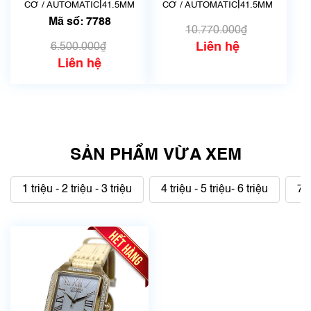
AA02-C5-B | Made
UAA0 | Size
|
|
CƠ / AUTOMATIC
41.5MM
CƠ / AUTOMATIC
41.5MM
in Japnan | Mã số
41.5mm | Mã số
Mã số: 7788
7788
6801
10.770.000₫
Liên hệ
6.500.000₫
Liên hệ
SẢN PHẨM VỪA XEM
1 triệu - 2 triệu - 3 triệu
4 triệu - 5 triệu- 6 triệu
7 t