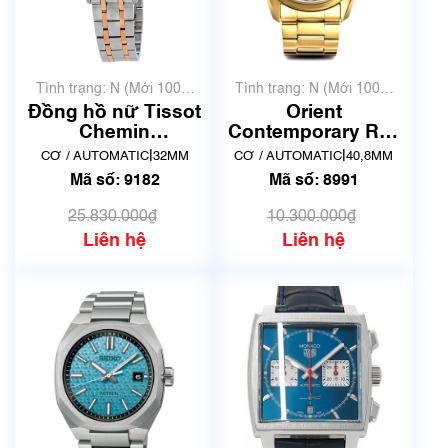
Tình trạng: N (Mới 100%
Tình trạng: N (Mới 100%
chưa qua sử dụng)
chưa qua sử dụng)
Đồng hồ nữ Tissot
Orient
Chemin
Contemporary RN-
DeTourelles
AR0007S | F6S2-
|
|
CƠ / AUTOMATIC
32MM
CƠ / AUTOMATIC
40,8MM
Powermatic 80
UAA0 | Mã số 8991
Mã số: 9182
Mã số: 8991
T099.207.22.118.01
| Mã số 9182
25.830.000₫
10.300.000₫
Liên hệ
Liên hệ