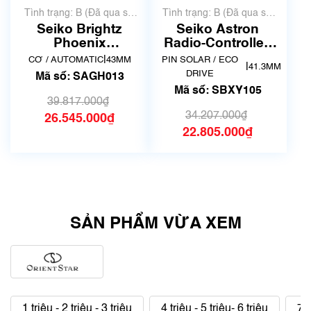
Tình trạng: B (Đã qua sử
Tình trạng: B (Đã qua sử
dụng, hàng đẹp, có chút
dụng, hàng đẹp, có chút
Seiko Brightz
Seiko Astron
xước dăm)
xước dăm)
Phoenix
Radio-Controlled
Mechanical
Solar Titanium
|
CƠ / AUTOMATIC
43MM
PIN SOLAR / ECO
|
41.3MM
SAGH013
SBXY105
DRIVE
Mã số: SAGH013
Mã số: SBXY105
39.817.000₫
34.207.000₫
26.545.000₫
22.805.000₫
SẢN PHẨM VỪA XEM
1 triệu - 2 triệu - 3 triệu
4 triệu - 5 triệu- 6 triệu
7 t