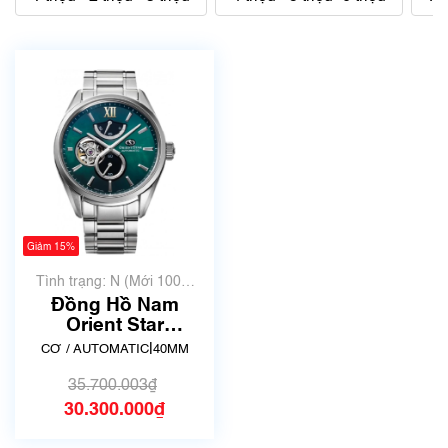
Giảm 15%
Tình trạng: N (Mới 100%
chưa qua sử dụng)
Đồng Hồ Nam
Orient Star
Contemporary RE-
|
CƠ / AUTOMATIC
40MM
BY0005A00B -
Chính hãng
35.700.003₫
30.300.000₫