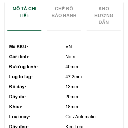
MÔ TẢ CHI
CHẾ ĐỘ
KHO
TIẾT
BẢO HÀNH
HƯỚNG
DẪN
Mã SKU:
VN
Giới tính:
Nam
Đường kính:
40mm
Lug to lug:
47.2mm
Độ dày:
13mm
Dây da:
20mm
Khóa:
18mm
Loại máy:
Cơ / Automatic
Dây đeo:
Kim Loại