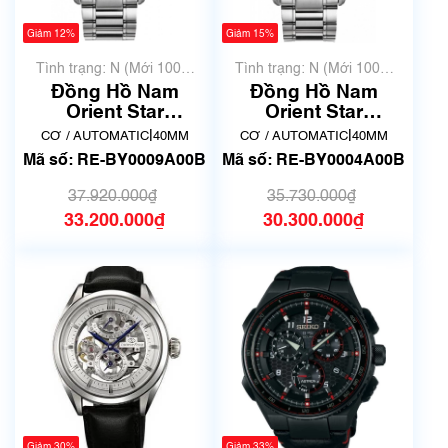
Giảm 12%
Giảm 15%
Tình trạng: N (Mới 100%
Tình trạng: N (Mới 100%
chưa qua sử dụng)
chưa qua sử dụng)
Đồng Hồ Nam
Đồng Hồ Nam
Orient Star
Orient Star
Contemporary RE-
Contemporary RE-
|
|
CƠ / AUTOMATIC
40MM
CƠ / AUTOMATIC
40MM
BY0009A00B - Giới
BY0004A00B | mã
Mã số: RE-BY0009A00B
Mã số: RE-BY0004A00B
hạn 200 chiếc
số 9265
37.920.000₫
35.730.000₫
33.200.000₫
30.300.000₫
Giảm 30%
Giảm 33%