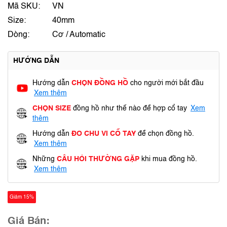
Mã SKU:
VN
Size:
40mm
Dòng:
Cơ / Automatic
HƯỚNG DẪN
Hướng dẫn
CHỌN ĐỒNG HỒ
cho người mới bắt đầu
Xem thêm
CHỌN SIZE
đồng hồ như thế nào để hợp cổ tay
Xem
thêm
Hướng dẫn
ĐO CHU VI CỔ TAY
để chọn đồng hồ.
Xem thêm
Những
CÂU HỎI THƯỜNG GẶP
khi mua đồng hồ.
Xem thêm
Giảm 15%
Giá Bán: