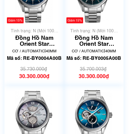
Giảm 15%
Giảm 15%
Tình trạng: N (Mới 100%
Tình trạng: N (Mới 100%
chưa qua sử dụng)
chưa qua sử dụng)
Đồng Hồ Nam
Đồng Hồ Nam
Orient Star
Orient Star
Contemporary RE-
Contemporary RE-
|
|
CƠ / AUTOMATIC
40MM
CƠ / AUTOMATIC
40MM
BY0004A00B - New
BY0005A00B - New
Mã số: RE-BY0004A00B
Mã số: RE-BY0005A00B
35.730.000₫
35.700.003₫
30.300.000₫
30.300.000₫