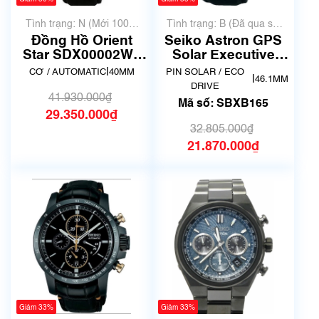
Tình trạng: N (Mới 100%
Tình trạng: B (Đã qua sử
chưa qua sử dụng)
dụng, hàng đẹp, có chút
Đồng Hồ Orient
Seiko Astron GPS
xước dăm)
Star SDX00002W0
Solar Executive
Automatic – Dây
Line Honda NSX
|
CƠ / AUTOMATIC
40MM
PIN SOLAR / ECO
|
46.1MM
Kim Loại
Limited Edition
DRIVE
SBXB165
41.930.000₫
Mã số: SBXB165
29.350.000₫
32.805.000₫
21.870.000₫
Giảm 33%
Giảm 33%