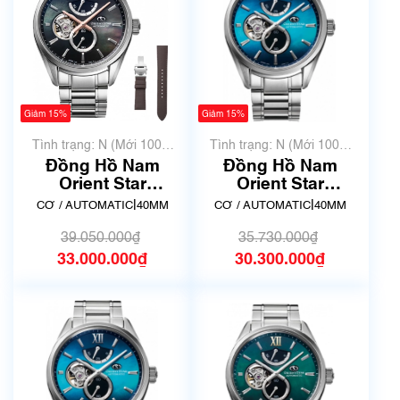
Giảm 15%
Giảm 15%
Tình trạng: N (Mới 100%
Tình trạng: N (Mới 100%
chưa qua sử dụng)
chưa qua sử dụng)
Đồng Hồ Nam
Đồng Hồ Nam
Orient Star
Orient Star
Contemporary RE-
Contemporary RE-
|
|
CƠ / AUTOMATIC
40MM
CƠ / AUTOMATIC
40MM
BY0007A00B -
BY0004A00B -
Chính hãng
Chính hãng
39.050.000₫
35.730.000₫
33.000.000₫
30.300.000₫