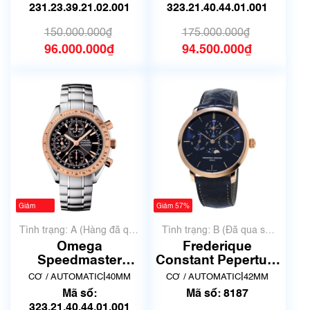
9802
231.23.39.21.02.001
323.21.40.44.01.001
150.000.000₫
175.000.000₫
96.000.000₫
94.500.000₫
Giảm
Giảm 57%
-440%
Tình trạng: A (Hàng đã qua
Tình trạng: B (Đã qua sử
sử dụng nhưng rất đẹp,
dụng, hàng đẹp, có chút
Omega
Frederique
không có xước)
xước dăm)
Speedmaster
Constant Pepertual
323.21.40.44.01.001
Calendar FC
|
|
CƠ / AUTOMATIC
40MM
CƠ / AUTOMATIC
42MM
| Hàng sưu tầm
775X4S4 | Đã qua
Mã số:
Mã số: 8187
sử dụng | Mã số
323.21.40.44.01.001