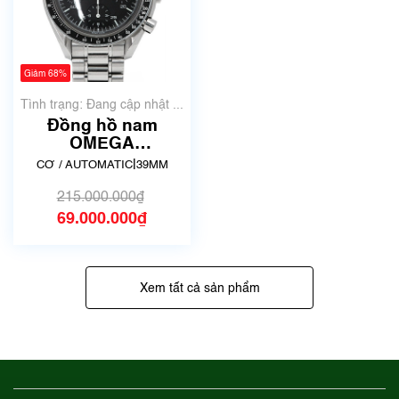
Giảm 68%
Tình trạng: Đang cập nhật ...
Đồng hồ nam
OMEGA
Speedmaster
|
CƠ / AUTOMATIC
39MM
3510.50 | Đã qua sử
dụng
215.000.000₫
69.000.000₫
Xem tất cả sản phẩm