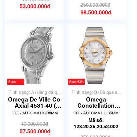
250.000.000₫
53.000.000₫
98.500.000₫
Giảm
Giảm 63%
-475%
Tình trạng: A (Hàng đã qua
Tình trạng: B (Đã qua sử
sử dụng nhưng rất đẹp,
dụng, hàng đẹp, có chút
Omega De Ville Co-
Omega
không có xước)
xước dăm)
Axial 4531-40 (
Constellation
Omega Vảy Rồng ) |
123.20.35.20.52.002
|
|
CƠ / AUTOMATIC
38MM
CƠ / AUTOMATIC
35MM
Vintage size 38mm
| Đã qua sử dụng |
Mã số:
Mã số 9795
10.000.000₫
123.20.35.20.52.002
57.500.000₫