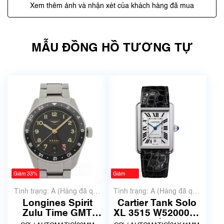
Xem thêm ảnh và nhận xét của khách hàng đã mua
MẪU ĐỒNG HỒ TƯƠNG TỰ
Giảm 33%
Giảm
-542%
Tình trạng: A (Hàng đã qua
Tình trạng: A (Hàng đã qua
sử dụng nhưng rất đẹp,
sử dụng nhưng rất đẹp,
Longines Spirit
Cartier Tank Solo
không có xước)
không có xước)
Zulu Time GMT
XL 3515 W5200027
Titanium 39mm
| Mã số 9804