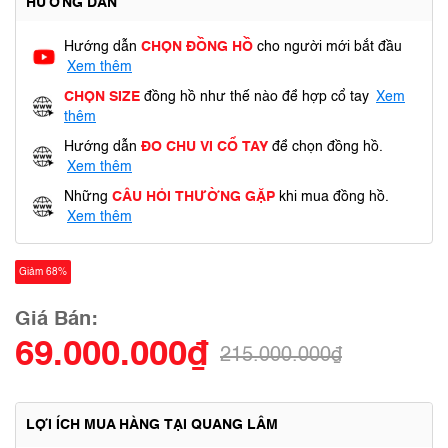
HƯỚNG DẪN
Hướng dẫn
CHỌN ĐỒNG HỒ
cho người mới bắt đầu
Xem thêm
CHỌN SIZE
đồng hồ như thế nào để hợp cổ tay
Xem
thêm
Hướng dẫn
ĐO CHU VI CỔ TAY
để chọn đồng hồ.
Xem thêm
Những
CÂU HỎI THƯỜNG GẶP
khi mua đồng hồ.
Xem thêm
Giảm 68%
Giá Bán:
69.000.000₫
215.000.000₫
LỢI ÍCH MUA HÀNG TẠI QUANG LÂM