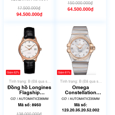
8187
150.000.000₫
17.500.000₫
64.500.000₫
94.500.000₫
Giảm 62%
Giảm 61%
Tình trạng: B (Đã qua sử
Tình trạng: B (Đã qua sử
dụng, hàng đẹp, có chút
dụng, hàng đẹp, có chút
Đồng hồ Longines
Omega
xước dăm)
xước dăm)
Flagship
Constellation
L4.774.8.27.2 Chính
123.25.35.20.52.001
|
|
CƠ / AUTOMATIC
36MM
CƠ / AUTOMATIC
35MM
Hãng | Mã số 8950
| Đã qua sử dụng |
Mã số: 8950
Mã số:
Mã số 9794
123.20.35.20.52.002
138.000.000₫