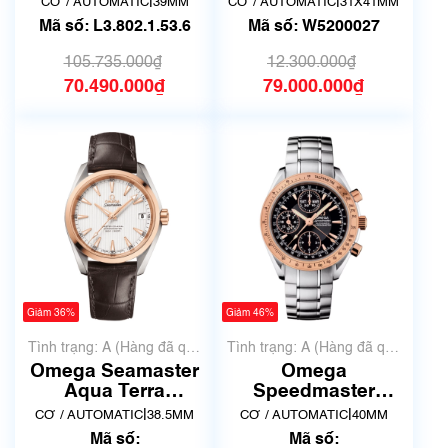
|
|
CƠ / AUTOMATIC
39MM
CƠ / AUTOMATIC
31X41MM
L3.802.1.53.6
Mã số: L3.802.1.53.6
Mã số: W5200027
105.735.000₫
12.300.000₫
70.490.000₫
79.000.000₫
Giảm 36%
Giảm 46%
Tình trạng: A (Hàng đã qua
Tình trạng: A (Hàng đã qua
sử dụng nhưng rất đẹp,
sử dụng nhưng rất đẹp,
Omega Seamaster
Omega
không có xước)
không có xước)
Aqua Terra
Speedmaster
231.23.39.21.02.001
323.21.40.44.01.001
|
|
CƠ / AUTOMATIC
38.5MM
CƠ / AUTOMATIC
40MM
| Siêu lướt
| Siêu lướt | Mã số
Mã số:
Mã số: