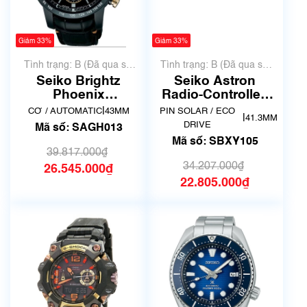
Giảm 33%
Giảm 33%
Tình trạng: B (Đã qua sử
Tình trạng: B (Đã qua sử
dụng, hàng đẹp, có chút
dụng, hàng đẹp, có chút
Seiko Brightz
Seiko Astron
xước dăm)
xước dăm)
Phoenix
Radio-Controlled
Mechanical
Solar Titanium
|
CƠ / AUTOMATIC
43MM
PIN SOLAR / ECO
|
41.3MM
SAGH013
SBXY105
DRIVE
Mã số: SAGH013
Mã số: SBXY105
39.817.000₫
34.207.000₫
26.545.000₫
22.805.000₫