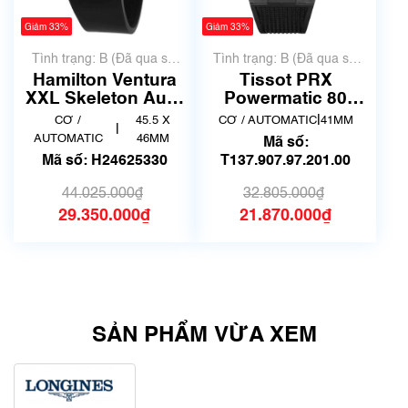
Giảm 33%
Giảm 33%
Tình trạng: B (Đã qua sử
Tình trạng: B (Đã qua sử
dụng, hàng đẹp, có chút
dụng, hàng đẹp, có chút
Hamilton Ventura
Tissot PRX
xước dăm)
xước dăm)
XXL Skeleton Auto
Powermatic 80
H24625330
Forged Carbon
|
CƠ /
45.5 X
CƠ / AUTOMATIC
41MM
|
T137.907.97.201.00
AUTOMATIC
46MM
Mã số:
Mã số: H24625330
T137.907.97.201.00
44.025.000₫
32.805.000₫
29.350.000₫
21.870.000₫
SẢN PHẨM VỪA XEM