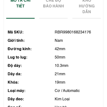
MÔ TẢ CHI
CHẾ ĐỘ
KHO
TIẾT
BẢO HÀNH
HƯỚNG
DẪN
Mã SKU:
RBR9980168234176
Giới tính:
Nam
Đường kính:
42mm
Lug to lug:
50mm
Độ dày:
10.3mm
Dây da:
21mm
Khóa:
19mm
Loại máy:
Cơ / Automatic
Dây đeo:
Kim Loại