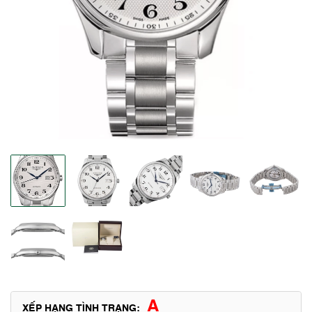
A
XẾP HẠNG TÌNH TRẠNG: