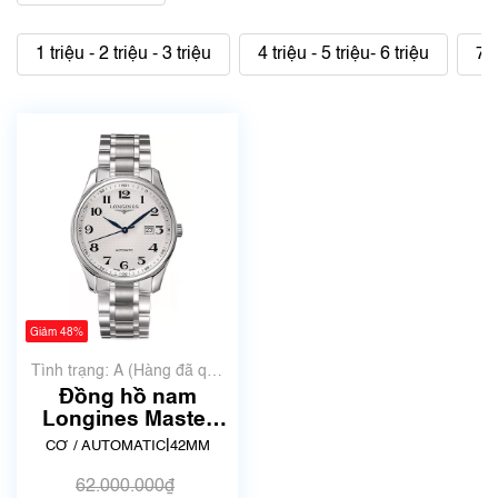
1 triệu - 2 triệu - 3 triệu
4 triệu - 5 triệu- 6 triệu
7 t
Giảm 48%
Tình trạng: A (Hàng đã qua
sử dụng nhưng rất đẹp,
Đồng hồ nam
không có xước)
Longines Master
Collection
|
CƠ / AUTOMATIC
42MM
L2.893.4.78.6 | Đã
qua sử dụng
62.000.000₫