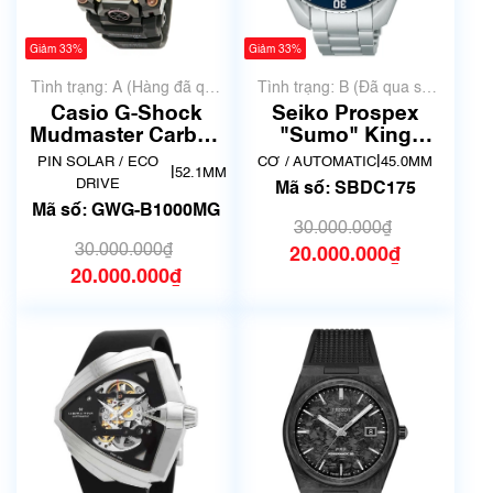
Giảm 33%
Giảm 33%
Tình trạng: A (Hàng đã qua
Tình trạng: B (Đã qua sử
sử dụng nhưng rất đẹp,
dụng, hàng đẹp, có chút
Casio G-Shock
Seiko Prospex
không có xước)
xước dăm)
Mudmaster Carbon
"Sumo" King
Core Guard GWG-
SBDC175
|
PIN SOLAR / ECO
CƠ / AUTOMATIC
45.0MM
|
52.1MM
B1000MG
DRIVE
Mã số: SBDC175
Mã số: GWG-B1000MG
30.000.000₫
30.000.000₫
20.000.000₫
20.000.000₫