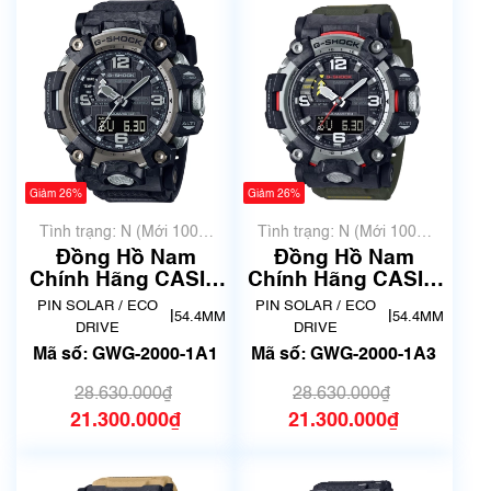
Giảm 26%
Giảm 26%
Tình trạng: N (Mới 100%
Tình trạng: N (Mới 100%
chưa qua sử dụng)
chưa qua sử dụng)
Đồng Hồ Nam
Đồng Hồ Nam
Chính Hãng CASIO
Chính Hãng CASIO
G-SHOCK GWG-
G-SHOCK GWG-
PIN SOLAR / ECO
PIN SOLAR / ECO
|
|
54.4MM
54.4MM
2000-1A1 | New
2000-1A3 | New
DRIVE
DRIVE
Fullbox
Fullbox
Mã số: GWG-2000-1A1
Mã số: GWG-2000-1A3
28.630.000₫
28.630.000₫
21.300.000₫
21.300.000₫