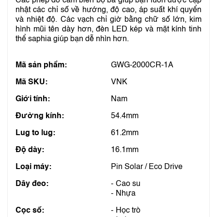
Các phép đo cảm biến bộ ba giúp bạn luôn được cập
nhật các chỉ số về hướng, độ cao, áp suất khí quyển
và nhiệt độ. Các vạch chỉ giờ bằng chữ số lớn, kim
hình mũi tên dày hơn, đèn LED kép và mặt kính tinh
thể saphia giúp bạn dễ nhìn hơn.
Mã sản phẩm:
GWG-2000CR-1A
Mã SKU:
VNK
Giới tính:
Nam
Đường kính:
54.4mm
Lug to lug:
61.2mm
Độ dày:
16.1mm
Loại máy:
Pin Solar / Eco Drive
Dây đeo:
Cao su
Nhựa
Cọc số:
Học trò