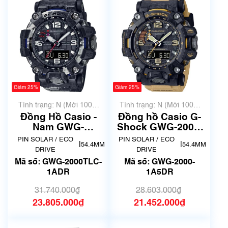
Giảm 25%
Giảm 25%
Tình trạng: N (Mới 100%
Tình trạng: N (Mới 100%
chưa qua sử dụng)
chưa qua sử dụng)
Đồng Hồ Casio -
Đồng hồ Casio G-
Nam GWG-
Shock GWG-2000-
2000TLC-1ADR
1A5DR
PIN SOLAR / ECO
PIN SOLAR / ECO
|
|
54.4MM
54.4MM
DRIVE
DRIVE
Mã số: GWG-2000TLC-
Mã số: GWG-2000-
1ADR
1A5DR
31.740.000₫
28.603.000₫
23.805.000₫
21.452.000₫