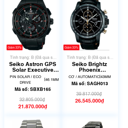
Giảm 33%
Giảm 33%
Tình trạng: B (Đã qua sử
Tình trạng: B (Đã qua sử
dụng, hàng đẹp, có chút
dụng, hàng đẹp, có chút
Seiko Astron GPS
Seiko Brightz
xước dăm)
xước dăm)
Solar Executive
Phoenix
Line Honda NSX
Mechanical
|
PIN SOLAR / ECO
CƠ / AUTOMATIC
43MM
|
46.1MM
Limited Edition
SAGH013
DRIVE
Mã số: SAGH013
SBXB165
Mã số: SBXB165
39.817.000₫
32.805.000₫
26.545.000₫
21.870.000₫