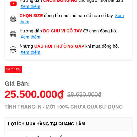
Hướng dẫn
CHỌN ĐỒNG HỒ
cho người mới bắt đầu
Xem thêm
CHỌN SIZE
đồng hồ như thế nào để hợp cổ tay
Xem
thêm
Hướng dẫn
ĐO CHU VI CỔ TAY
để chọn đồng hồ.
Xem thêm
Những
CÂU HỎI THƯỜNG GẶP
khi mua đồng hồ.
Xem thêm
Giảm 11%
Giá Bán:
25.500.000₫
28.630.000₫
TÌNH TRẠNG: N - MỚI 100% CHƯA QUA SỬ DỤNG
LỢI ÍCH MUA HÀNG TẠI QUANG LÂM