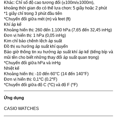
Khác: Chỉ số độ cao tương đối (±100m/±1000m),
khoảng thời gian đo có thể lựa chọn: 5 giây hoặc 2 phút
*1 giây chỉ trong 3 phút đầu tiên
*Chuyển đổi giữa mét (m) và feet (ft)
Khí áp kế
Khoảng hiển thị: 260 đến 1.100 hPa (7,65 đến 32,45 inHg)
Đơn vị hiển thị: 1 hPa (0,05 inHg)
Kim chỉ báo chênh lệch áp suất
Đồ thị xu hướng áp suất khí quyển
Báo giờ thông tin xu hướng áp suất khí áp kế (tiếng bíp và
mũi tên cho biết những thay đổi áp suất quan trọng)
*Chuyển đổi giữa hPa và inHg
Nhiệt kế
Khoảng hiển thị: -10 đến 60°C (14 đến 140°F)
Đơn vị hiển thị: 0,1℃ (0.2℉)
*Chuyển đổi giữa độ C (℃) và độ F (℉)
Ứng dụng
CASIO WATCHES