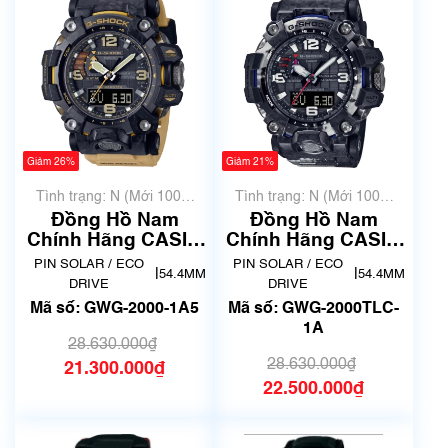
Giảm 26%
Giảm 21%
Tình trạng: N (Mới 100%
Tình trạng: N (Mới 100%
chưa qua sử dụng)
chưa qua sử dụng)
Đồng Hồ Nam
Đồng Hồ Nam
Chính Hãng CASIO
Chính Hãng CASIO
G-SHOCK GWG-
G-SHOCK GWG-
PIN SOLAR / ECO
PIN SOLAR / ECO
|
|
54.4MM
54.4MM
2000-1A5 | New
2000TLC-1A | New
DRIVE
DRIVE
Fullbox
Fullbox
Mã số: GWG-2000-1A5
Mã số: GWG-2000TLC-
1A
28.630.000₫
28.630.000₫
21.300.000₫
22.500.000₫