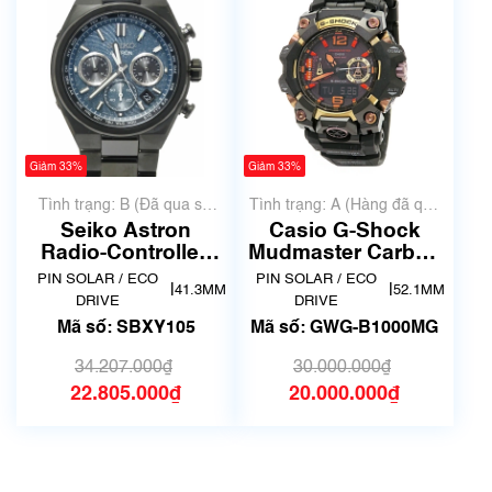
Giảm 33%
Giảm 33%
Tình trạng: B (Đã qua sử
Tình trạng: A (Hàng đã qua
dụng, hàng đẹp, có chút
sử dụng nhưng rất đẹp,
Seiko Astron
Casio G-Shock
xước dăm)
không có xước)
Radio-Controlled
Mudmaster Carbon
Solar Titanium
Core Guard GWG-
PIN SOLAR / ECO
PIN SOLAR / ECO
|
|
41.3MM
52.1MM
SBXY105
B1000MG
DRIVE
DRIVE
Mã số: SBXY105
Mã số: GWG-B1000MG
34.207.000₫
30.000.000₫
22.805.000₫
20.000.000₫