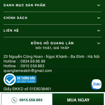
DANH MỤC SẢN PHẨM
CHÍNH SÁCH
LIÊN HỆ
ĐỒNG HỒ QUANG LÂM
NÓI THẬT, GIÁ THẤP
23 Nguyễn Công Hoan - Ngọc Khánh - Ba Đình - Hà Nội
Hotline : :
0834.69.66.99
Hotline : :
0915.559.883
quanglamwatch@gmail.com
Giấy ĐKKD số 01E8038461.
© 2019-2026 Bản quyền thuộc Đồng Hồ Quang Lâm.
MUA NGAY
0915.559.883