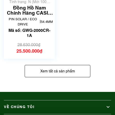
Tình trạng: N (Mới 100%
chưa qua sử dụng)
Đồng Hồ Nam
Chính Hãng CASIO
G-SHOCK GWG-
PIN SOLAR / ECO
|
54.4MM
2000CR-1A | New
DRIVE
Fullbox
Mã số: GWG-2000CR-
1A
28.630.000₫
25.500.000₫
Xem tất cả sản phẩm
VỀ CHÚNG TÔI