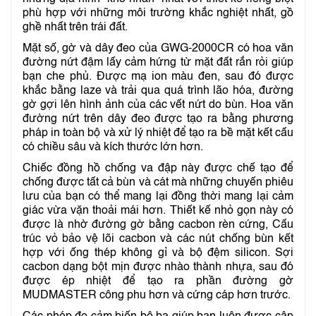
phù hợp với những môi trường khắc nghiệt nhất, gồ
ghề nhất trên trái đất.
Mặt số, gờ và dây đeo của GWG-2000CR có hoa văn
đường nứt đậm lấy cảm hứng từ mặt đất rắn rỏi giúp
bạn che phủ. Được mạ ion màu đen, sau đó được
khắc bằng laze và trải qua quá trình lão hóa, đường
gờ gợi lên hình ảnh của các vết nứt do bùn. Hoa văn
đường nứt trên dây đeo được tạo ra bằng phương
pháp in toàn bộ và xử lý nhiệt để tạo ra bề mặt kết cấu
có chiều sâu và kích thước lớn hơn.
Chiếc đồng hồ chống va đập này được chế tạo để
chống được tất cả bùn và cát mà những chuyến phiêu
lưu của bạn có thể mang lại đồng thời mang lại cảm
giác vừa vặn thoải mái hơn. Thiết kế nhỏ gọn này có
được là nhờ đường gờ bằng cacbon rèn cứng, Cấu
trúc vỏ bảo vệ lõi cacbon và các nút chống bùn kết
hợp với ống thép không gỉ và bộ đệm silicon. Sợi
cacbon dạng bột mịn được nhào thành nhựa, sau đó
được ép nhiệt để tạo ra phần đường gờ
MUDMASTER công phu hơn và cứng cáp hơn trước.