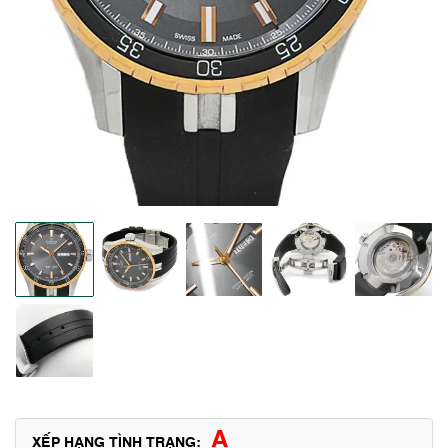
A
XẾP HẠNG TÌNH TRẠNG: