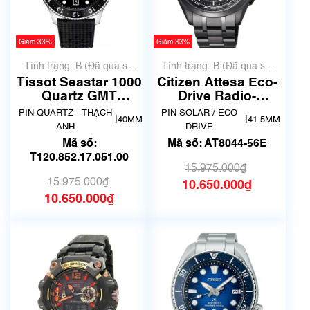
Giảm 33%
Giảm 33%
Tình trạng: B (Đã qua sử
Tình trạng: B (Đã qua sử
dụng, hàng đẹp, có chút
dụng, hàng đẹp, có chút
Tissot Seastar 1000
Citizen Attesa Eco-
xước dăm)
xước dăm)
Quartz GMT
Drive Radio-
T120.852.17.051.00
Controlled AT8044-
PIN QUARTZ - THẠCH
PIN SOLAR / ECO
|
|
40MM
41.5MM
56E
ANH
DRIVE
Mã số:
Mã số: AT8044-56E
T120.852.17.051.00
15.975.000₫
15.975.000₫
10.650.000₫
10.650.000₫