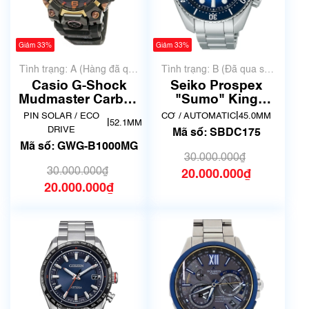
Giảm 33%
Giảm 33%
Tình trạng: A (Hàng đã qua
Tình trạng: B (Đã qua sử
sử dụng nhưng rất đẹp,
dụng, hàng đẹp, có chút
Casio G-Shock
Seiko Prospex
không có xước)
xước dăm)
Mudmaster Carbon
"Sumo" King
Core Guard GWG-
SBDC175
|
PIN SOLAR / ECO
CƠ / AUTOMATIC
45.0MM
|
52.1MM
B1000MG
DRIVE
Mã số: SBDC175
Mã số: GWG-B1000MG
30.000.000₫
30.000.000₫
20.000.000₫
20.000.000₫