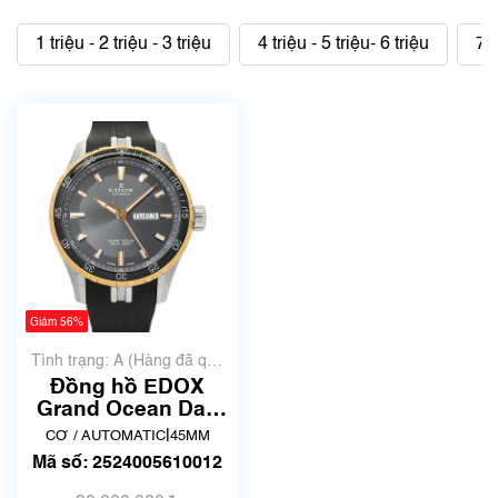
1 triệu - 2 triệu - 3 triệu
4 triệu - 5 triệu- 6 triệu
7 t
Giảm 56%
Tình trạng: A (Hàng đã qua
sử dụng nhưng rất đẹp,
Đồng hồ EDOX
không có xước)
Grand Ocean Day
Date 88002-
|
CƠ / AUTOMATIC
45MM
357RCA-NIR | Đã
Mã số: 2524005610012
qua sử dụng