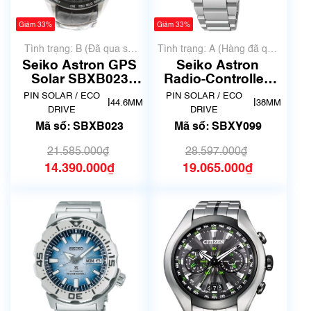
Giảm 33%
Giảm 33%
Tình trạng: B (Đã qua sử
Tình trạng: A (Hàng đã qua
dụng, hàng đẹp, có chút
sử dụng nhưng rất đẹp,
Seiko Astron GPS
Seiko Astron
xước dăm)
không có xước)
Solar SBXB023
Radio-Controlled
(8X82-0AB0)
Solar Titanium
PIN SOLAR / ECO
PIN SOLAR / ECO
|
|
44.6MM
38MM
SBXY099
DRIVE
DRIVE
Mã số: SBXB023
Mã số: SBXY099
21.585.000₫
28.597.000₫
14.390.000₫
19.065.000₫