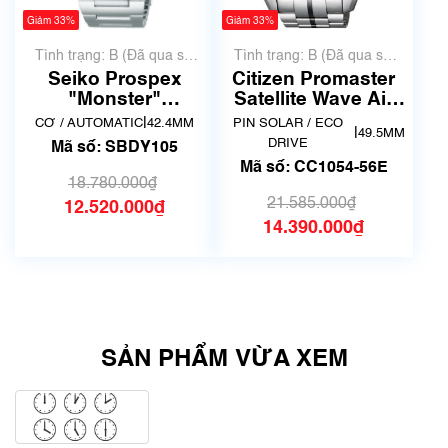
Giảm 33%
Giảm 33%
Tình trạng: B (Đã qua sử
Tình trạng: B (Đã qua sử
dụng, hàng đẹp, có chút
dụng, hàng đẹp, có chút
Seiko Prospex
Citizen Promaster
xước dăm)
xước dăm)
"Monster"
Satellite Wave Air
Antarctica
CC1054-56E
|
CƠ / AUTOMATIC
42.4MM
PIN SOLAR / ECO
|
49.5MM
SBDY105
DRIVE
Mã số: SBDY105
Mã số: CC1054-56E
18.780.000₫
21.585.000₫
12.520.000₫
14.390.000₫
SẢN PHẨM VỪA XEM