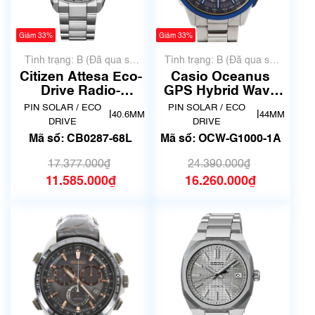
Giảm 33%
Giảm 33%
Tình trạng: B (Đã qua sử
Tình trạng: B (Đã qua sử
dụng, hàng đẹp, có chút
dụng, hàng đẹp, có chút
Citizen Attesa Eco-
Casio Oceanus
xước dăm)
xước dăm)
Drive Radio-
GPS Hybrid Wave
Controlled CB0287-
Ceptor Titanium
PIN SOLAR / ECO
PIN SOLAR / ECO
|
|
40.6MM
44MM
68L
OCW-G1000-1A
DRIVE
DRIVE
Mã số: CB0287-68L
Mã số: OCW-G1000-1A
17.377.000₫
24.390.000₫
11.585.000₫
16.260.000₫