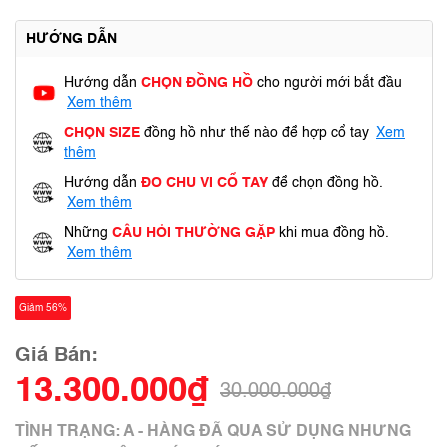
HƯỚNG DẪN
Hướng dẫn
CHỌN ĐỒNG HỒ
cho người mới bắt đầu
Xem thêm
CHỌN SIZE
đồng hồ như thế nào để hợp cổ tay
Xem
thêm
Hướng dẫn
ĐO CHU VI CỔ TAY
để chọn đồng hồ.
Xem thêm
Những
CÂU HỎI THƯỜNG GẶP
khi mua đồng hồ.
Xem thêm
Giảm 56%
Giá Bán:
13.300.000₫
30.000.000₫
TÌNH TRẠNG: A - HÀNG ĐÃ QUA SỬ DỤNG NHƯNG