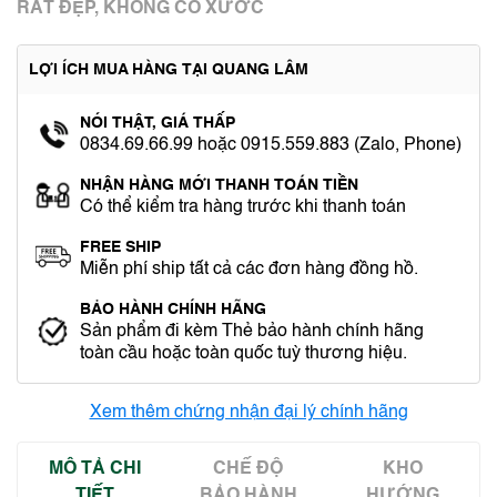
RẤT ĐẸP, KHÔNG CÓ XƯỚC
LỢI ÍCH MUA HÀNG TẠI QUANG LÂM
NÓI THẬT, GIÁ THẤP
0834.69.66.99 hoặc 0915.559.883 (Zalo, Phone)
NHẬN HÀNG MỚI THANH TOÁN TIỀN
Có thể kiểm tra hàng trước khi thanh toán
FREE SHIP
Miễn phí ship tất cả các đơn hàng đồng hồ.
BẢO HÀNH CHÍNH HÃNG
Sản phẩm đi kèm Thẻ bảo hành chính hãng
toàn cầu hoặc toàn quốc tuỳ thương hiệu.
Xem thêm chứng nhận đại lý chính hãng
MÔ TẢ CHI
CHẾ ĐỘ
KHO
TIẾT
BẢO HÀNH
HƯỚNG