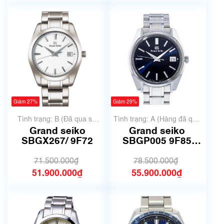
Giảm 27%
Giảm 29%
Tình trạng: B (Đã qua sử
Tình trạng: A (Hàng đã qua
dụng, hàng đẹp, có chút
sử dụng nhưng rất đẹp,
Grand seiko
Grand seiko
xước dăm)
không có xước)
SBGX267/ 9F72
SBGP005 9F85
0AD0
71.500.000₫
78.500.000₫
51.900.000₫
55.900.000₫