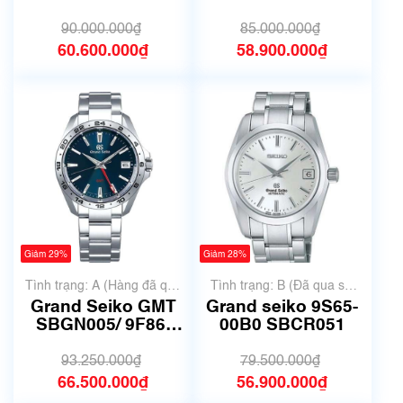
00B0
SBGN029 9F86-
0AK0
90.000.000₫
85.000.000₫
60.600.000₫
58.900.000₫
Giảm 29%
Giảm 28%
Tình trạng: A (Hàng đã qua
Tình trạng: B (Đã qua sử
sử dụng nhưng rất đẹp,
dụng, hàng đẹp, có chút
Grand Seiko GMT
Grand seiko 9S65-
không có xước)
xước dăm)
SBGN005/ 9F86-
00B0 SBCR051
0AB0
93.250.000₫
79.500.000₫
66.500.000₫
56.900.000₫