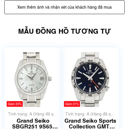
Xem thêm ảnh và nhận xét của khách hàng đã mua
MẪU ĐỒNG HỒ TƯƠNG TỰ
Giảm 33%
Giảm 31%
Tình trạng: A (Hàng đã qua
Tình trạng: A (Hàng đã qua
sử dụng nhưng rất đẹp,
sử dụng nhưng rất đẹp,
Grand Seiko
Grand Seiko Sports
không có xước)
không có xước)
SBGR251 9S65-
Collection GMT"