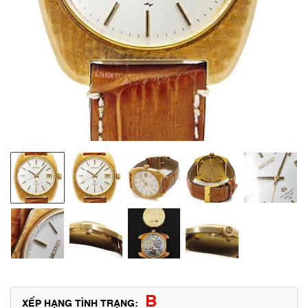
B
XẾP HẠNG TÌNH TRẠNG: