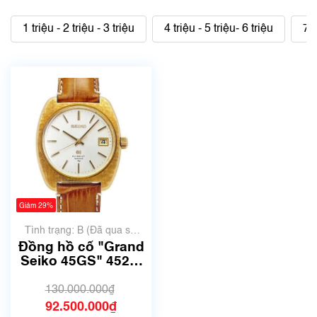
1 triệu - 2 triệu - 3 triệu
4 triệu - 5 triệu- 6 triệu
7 t
Giảm 29%
Tình trạng: B (Đã qua sử
dụng, hàng đẹp, có chút
Đồng hồ cổ "Grand
xước dăm)
Seiko 45GS" 4522-
8010
130.000.000₫
92.500.000₫