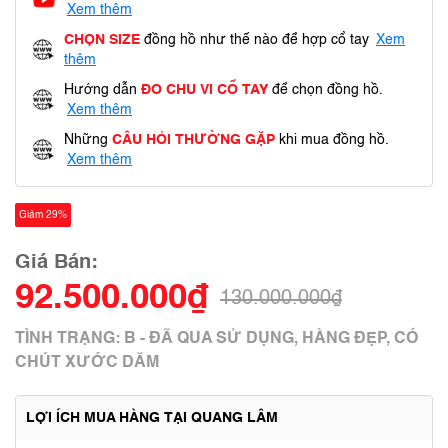
Xem thêm
CHỌN SIZE
đồng hồ như thế nào để hợp cổ tay
Xem
thêm
Hướng dẫn
ĐO CHU VI CỔ TAY
để chọn đồng hồ.
Xem thêm
Những
CÂU HỎI THƯỜNG GẶP
khi mua đồng hồ.
Xem thêm
Giảm 29%
Giá Bán:
92.500.000₫
130.000.000₫
TÌNH TRẠNG: B - ĐÃ QUA SỬ DỤNG, HÀNG ĐẸP, CÓ
CHÚT XƯỚC DĂM
LỢI ÍCH MUA HÀNG TẠI QUANG LÂM