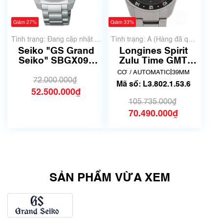
Giảm 27%
Giảm 33%
Tình trạng: Đang cập nhật ...
Tình trạng: A (Hàng đã qua
sử dụng nhưng rất đẹp,
Seiko "GS Grand
Longines Spirit
không có xước)
Seiko" SBGX093
Zulu Time GMT
9F61-0AD0
Titanium 39mm
|
CƠ / AUTOMATIC
39MM
L3.802.1.53.6
72.000.000₫
Mã số: L3.802.1.53.6
52.500.000₫
105.735.000₫
70.490.000₫
SẢN PHẨM VỪA XEM