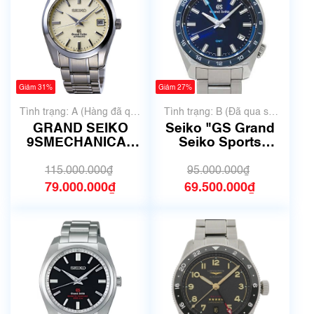
Giảm 31%
Giảm 27%
Tình trạng: A (Hàng đã qua
Tình trạng: B (Đã qua sử
sử dụng nhưng rất đẹp,
dụng, hàng đẹp, có chút
GRAND SEIKO
Seiko "GS Grand
không có xước)
xước dăm)
9SMECHANICAL
Seiko Sports
LIMITED SBGR003
Collection GMT"
(9S55-0020)
SBGN021 9F86-
115.000.000₫
95.000.000₫
0AJ0
79.000.000₫
69.500.000₫