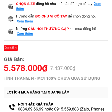
CHỌN SIZE
đồng hồ như thế nào để hợp cổ tay
Xem
thêm
Hướng dẫn
ĐO CHU VI CỔ TAY
để chọn đồng hồ.
Xem thêm
Những
CÂU HỎI THƯỜNG GẶP
khi mua đồng hồ.
Xem thêm
Giảm 25%
Giá Bán:
5.578.000₫
7.437.000₫
TÌNH TRẠNG: N - MỚI 100% CHƯA QUA SỬ DỤNG
LỢI ÍCH MUA HÀNG TẠI QUANG LÂM
NÓI THẬT, GIÁ THẤP
0834.69.66.99 hoặc 0915.559.883 (Zalo, Phone)