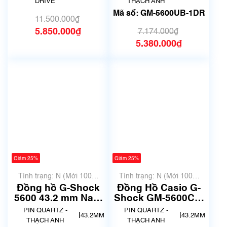
DRIVE
THẠCH ANH
Mã số: GM-5600UB-1DR
11.500.000₫
5.850.000₫
7.174.000₫
5.380.000₫
Giảm 25%
Giảm 25%
Tình trạng: N (Mới 100%
Tình trạng: N (Mới 100%
chưa qua sử dụng)
chưa qua sử dụng)
Đồng hồ G-Shock
Đồng Hồ Casio G-
5600 43.2 mm Nam
Shock GM-5600CL-
GM-5600GC-1DR
3DR Chính Hãng
PIN QUARTZ -
PIN QUARTZ -
|
|
43.2MM
43.2MM
THẠCH ANH
THẠCH ANH