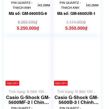
hãng
hãng
PIN QUARTZ -
PIN QUARTZ -
|
|
43.2MM
43.2MM
THẠCH ANH
THẠCH ANH
Mã số: GM-5600SG-9
Mã số: GM-5600UB-1
8.263.000₫
7.174.000₫
5.250.000₫
5.350.000₫
Giảm 26%
Giảm 29%
Tình trạng: N (Mới 100%
Tình trạng: N (Mới 100%
chưa qua sử dụng)
chưa qua sử dụng)
Casio G-Shock GM-
Casio G-Shock GM-
5600MF-2 | Chính
5600B-3 | Chính
hãng
hãng
PIN QUARTZ -
PIN QUARTZ -