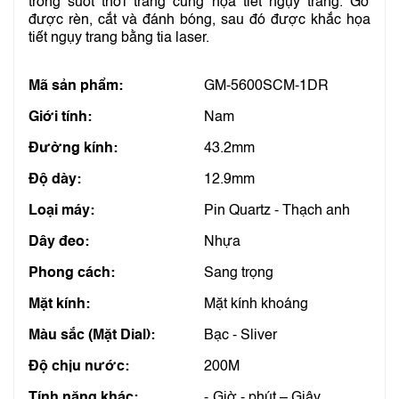
trong suốt thời trang cùng họa tiết ngụy trang. Gờ
được rèn, cắt và đánh bóng, sau đó được khắc họa
tiết ngụy trang bằng tia laser.
Mã sản phẩm:
GM-5600SCM-1DR
Giới tính:
Nam
Đường kính:
43.2mm
Độ dày:
12.9mm
Loại máy:
Pin Quartz - Thạch anh
Dây đeo:
Nhựa
Phong cách:
Sang trọng
Mặt kính:
Mặt kính khoáng
Màu sắc (Mặt Dial):
Bạc - Sliver
Độ chịu nước:
200M
Tính năng khác:
Giờ - phút – Giây