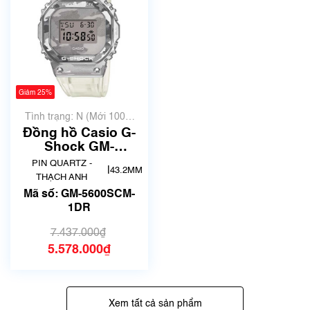
Giảm 25%
Tình trạng: N (Mới 100%
chưa qua sử dụng)
Đồng hồ Casio G-
Shock GM-
5600SCM-1DR
PIN QUARTZ -
|
43.2MM
Chính Hãng
THẠCH ANH
Mã số: GM-5600SCM-
1DR
7.437.000₫
5.578.000₫
Xem tất cả sản phẩm