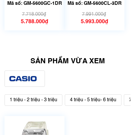
Mã số: GM-5600GC-1DR
Mã số: GM-5600CL-3DR
7.718.000₫
7.991.000₫
5.788.000₫
5.993.000₫
SẢN PHẨM VỪA XEM
1 triệu - 2 triệu - 3 triệu
4 triệu - 5 triệu- 6 triệu
7 t