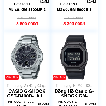
|
|
43.2MM
43.2MM
THẠCH ANH
THẠCH ANH
Mã số: GM-5600MF-2
Mã số: GM-5600B-3
7.437.000₫
7.437.000₫
5.500.000₫
5.300.000₫
Giảm 49%
Giảm 25%
Tình trạng: A (Hàng đã qua
Tình trạng: N (Mới 100%
sử dụng nhưng rất đẹp,
chưa qua sử dụng)
CASIO G-SHOCK
Đồng Hồ Casio G-
không có xước)
GST-B400D-1AJF |
SHOCK GM-
Size 44.5mm | Mã
5600UB-1DR Chính
PIN SOLAR / ECO
PIN QUARTZ -
|
|
43.2MM
43.2MM
số 5510
Hãng