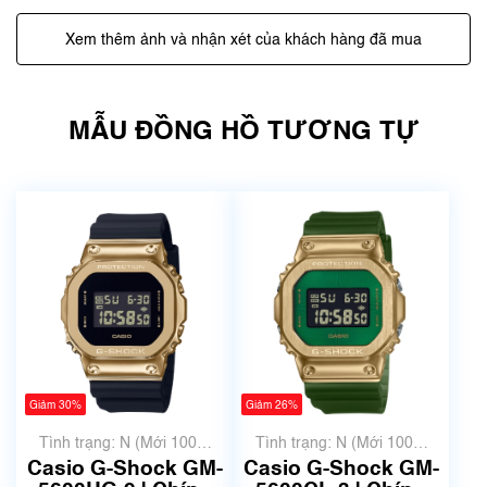
Xem thêm ảnh và nhận xét của khách hàng đã mua
MẪU ĐỒNG HỒ TƯƠNG TỰ
Giảm 30%
Giảm 26%
Tình trạng: N (Mới 100%
Tình trạng: N (Mới 100%
chưa qua sử dụng)
chưa qua sử dụng)
Casio G-Shock GM-
Casio G-Shock GM-