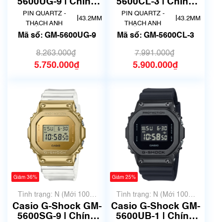
5600UG-9 | Chính
5600CL-3 | Chính
hãng
hãng
PIN QUARTZ -
PIN QUARTZ -
|
|
43.2MM
43.2MM
THẠCH ANH
THẠCH ANH
Mã số: GM-5600UG-9
Mã số: GM-5600CL-3
8.263.000₫
7.991.000₫
5.750.000₫
5.900.000₫
Giảm 36%
Giảm 25%
Tình trạng: N (Mới 100%
Tình trạng: N (Mới 100%
chưa qua sử dụng)
chưa qua sử dụng)
Casio G-Shock GM-
Casio G-Shock GM-
5600SG-9 | Chính
5600UB-1 | Chính