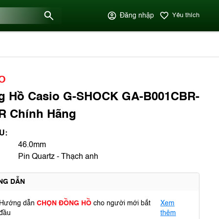
Đăng nhập
Yêu thích
O
g Hồ Casio G-SHOCK GA-B001CBR-
R Chính Hãng
U:
46.0mm
Pin Quartz - Thạch anh
NG DẪN
Hướng dẫn
CHỌN ĐỒNG HỒ
cho người mới bắt
Xem
đầu
thêm