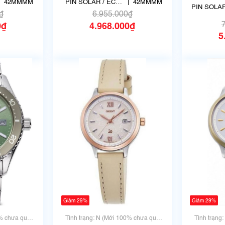
TX
WV-0021TX
R
42MMMM
PIN SOLAR / ECO
42MMMM
PIN SOLAR
DRIVE
₫
6.955.000₫
DRIV
0₫
4.968.000₫
5
Giảm 29%
Giảm 29%
0% chưa qua
Tình trạng: N (Mới 100% chưa qua
Tình trạng