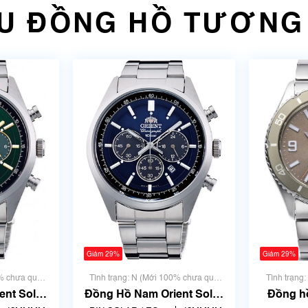
U ĐỒNG HỒ TƯƠNG
Giảm 29%
Giảm 29%
0% chưa qua
Tình trạng: N (Mới 100% chưa qua
Tình trạng
sử dụng)
ent Solar
Đồng Hồ Nam Orient Solar
Đồng hồ