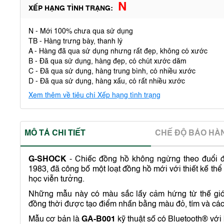
N
XẾP HẠNG TÌNH TRẠNG:
N - Mới 100% chưa qua sử dụng
TB - Hàng trưng bày, thanh lý
A - Hàng đã qua sử dụng nhưng rất đẹp, không có xước
B - Đã qua sử dụng, hàng đẹp, có chút xước dăm
C - Đã qua sử dụng, hàng trung bình, có nhiều xước
D - Đã qua sử dụng, hàng xấu, có rất nhiều xước
Xem thêm về tiêu chí Xếp hạng tình trạng
MÔ TẢ CHI TIẾT
CHẾ ĐỘ BẢO HA
G-SHOCK
- Chiếc đồng hồ không ngừng theo đuổi đ
1983, đã công bố một loạt đồng hồ mới với thiết kế th
học viễn tưởng.
Những mẫu này có màu sắc lấy cảm hứng từ thế giới
đồng thời được tạo điểm nhấn bằng màu đỏ, tím và cá
Mẫu cơ bản là
GA-B001
kỹ thuật số có Bluetooth® với