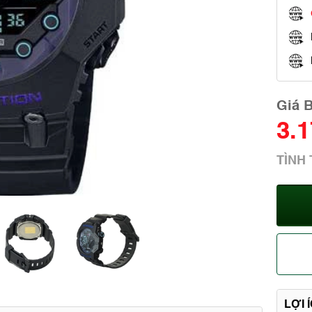
Giá 
3.
TÌNH
LỢI 