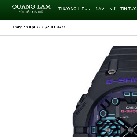
THƯƠNG HIỆU
NAM
NỮ
TIN TỨC
Trang chủ
CASIO
CASIO NAM