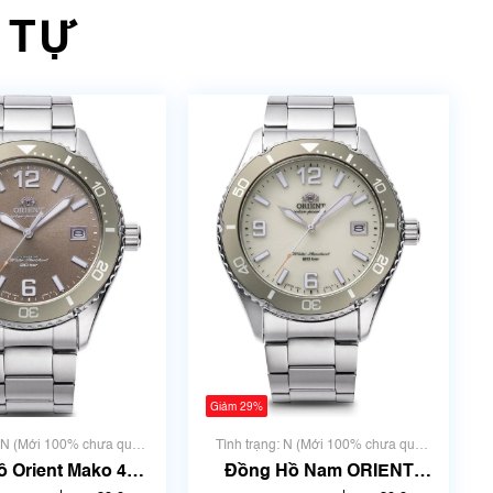
 TỰ
Giảm 29%
: N (Mới 100% chưa qua
Tình trạng: N (Mới 100% chưa qua
sử dụng)
sử dụng)
 Orient Mako 40
Đồng Hồ Nam ORIENT