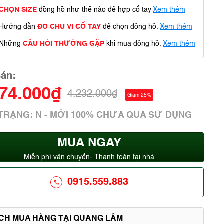
CHỌN SIZE
đồng hồ như thế nào để hợp cổ tay
Xem thêm
Hướng dẫn
ĐO CHU VI CỔ TAY
để chọn đồng hồ.
Xem thêm
Những
CÂU HỎI THƯỜNG GẶP
khi mua đồng hồ.
Xem thêm
Bán:
174.000₫
4.232.000₫
Giảm 25%
 TRẠNG: N - MỚI 100% CHƯA QUA SỬ DỤNG
MUA NGAY
Miễn phí vận chuyển- Thanh toán tại nhà
0915.559.883
ÍCH MUA HÀNG TẠI QUANG LÂM