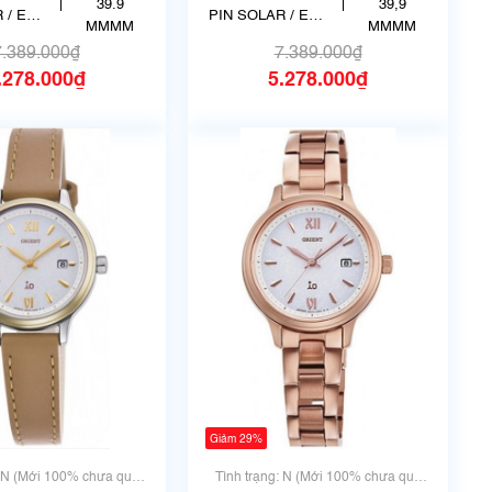
N-WJ0004Y
Mako RN-WJ0003S
39.9
39,9
 / ECO
PIN SOLAR / ECO
MMMM
MMMM
E
DRIVE
7.389.000₫
7.389.000₫
.278.000₫
5.278.000₫
Giảm 29%
: N (Mới 100% chưa qua
Tình trạng: N (Mới 100% chưa qua