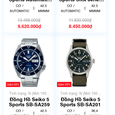
Sports Automatic
Sports SKX series
SB-SA303
SB-SA261
CƠ /
42.5
CƠ /
42.5
|
|
AUTOMATIC
MMMM
AUTOMATIC
MMMM
13.468.000₫
11.830.000₫
9.620.000₫
8.450.000₫
Giảm 29%
Giảm 29%
Tình trạng: N (Mới 100%
Tình trạng: N (Mới 100%
chưa qua sử dụng)
chưa qua sử dụng)
Đồng Hồ Seiko 5
Đồng Hồ Seiko 5
Sports SB-SA259
Sports SB-SA201
CƠ /
42.5
CƠ /
36,4
|
|