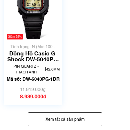
Giảm 25%
Tình trạng: N (Mới 100%
chưa qua sử dụng)
Đồng Hồ Casio G-
Shock DW-5040PG-
1DR Chính Hãng
PIN QUARTZ -
|
42.8MM
THẠCH ANH
Mã số: DW-5040PG-1DR
11.919.000₫
8.939.000₫
Xem tất cả sản phẩm