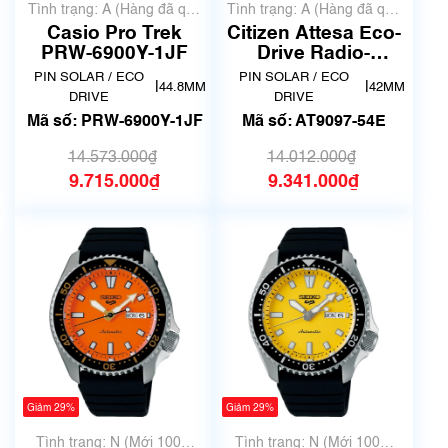
Tình trạng: A (Hàng đã qua
Tình trạng: A (Hàng đã qua
sử dụng nhưng rất đẹp,
sử dụng nhưng rất đẹp,
Casio Pro Trek
Citizen Attesa Eco-
không có xước)
không có xước)
PRW-6900Y-1JF
Drive Radio-
Controlled Titanium
PIN SOLAR / ECO
PIN SOLAR / ECO
|
|
44.8MM
42MM
AT9097-54E
DRIVE
DRIVE
Mã số: PRW-6900Y-1JF
Mã số: AT9097-54E
14.573.000₫
14.012.000₫
9.715.000₫
9.341.000₫
Giảm 29%
Giảm 29%
Tình trạng: N (Mới 100%
Tình trạng: N (Mới 100%