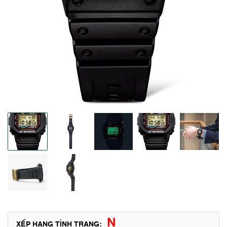
N
XẾP HẠNG TÌNH TRẠNG: