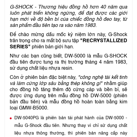
G-SHOCK - Thương hiệu đồng hồ hơn 40 năm qua
luôn phát triển không ngừng, để đạt được các giới
hạn mới về độ bền bỉ của chiếc đồng hồ đeo tay, từ
sản phẩm đầu tiên tạo ra vào năm 1983.
Để chào mừng dấu mốc kỷ niệm lớn này, G-Shock
trân trọng cho ra mắt bộ sưu tập
"RECRYSTALLIZED
SERIES"
phiên bản giới hạn.
Như các bạn cũng biết, DW-5000 là mẫu G-SHOCK
đầu tiên được tung ra thị trường tháng 4 năm 1983,
sử dụng chất liệu nhựa resin.
Còn ở phiên bản đặc biệt này,
"công nghệ tái kết tinh
và làm cứng lớp sâu bằng thép không gỉ"
nhằm giúp
cho đồng hồ tăng thêm độ cứng cáp và bền bỉ, sẽ
được ứng dụng trên mẫu đồng hồ DW-5000 (phiên
bản đầu tiên) và mẫu đồng hồ hoàn toàn bằng kim
loại GMW-B5000.
DW-5040PG là phiên bản tái phát hành của DW-5000 -
mẫu G-Shock đầu tiên. Nhưng thay vì chỉ sử dụng chất
liệu nhựa thông thường, thì phiên bản nâng cấp này