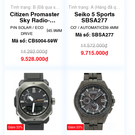
Tình trạng: B (Đã qua sử
Tình trạng: A (Hàng đã qua
dụng, hàng đẹp, có chút
sử dụng nhưng rất đẹp,
Citizen Promaster
Seiko 5 Sports
xước dăm)
không có xước)
Sky Radio-
SBSA277
Controlled CB5004-
|
PIN SOLAR / ECO
CƠ / AUTOMATIC
39.4MM
|
45.9MM
59W
DRIVE
Mã số: SBSA277
Mã số: CB5004-59W
14.572.000₫
14.292.000₫
9.715.000₫
9.528.000₫
Giảm 33%
Giảm 33%