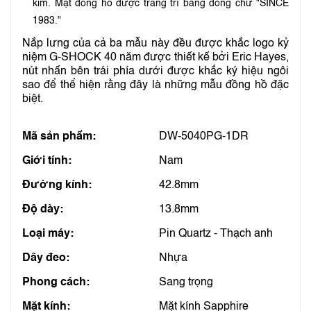
kim. Mặt đồng hồ được trang trí bằng dòng chữ "SINCE
1983."
Nắp lưng của cả ba mẫu này đều được khắc logo kỷ
niệm G-SHOCK 40 năm được thiết kế bởi Eric Hayes,
nút nhấn bên trái phía dưới được khắc ký hiệu ngôi
sao để thể hiện rằng đây là những mẫu đồng hồ đặc
biệt.
Mã sản phẩm:
DW-5040PG-1DR
Giới tính:
Nam
Đường kính:
42.8mm
Độ dày:
13.8mm
Loại máy:
Pin Quartz - Thạch anh
Dây đeo:
Nhựa
Phong cách:
Sang trọng
Mặt kính:
Mặt kính Sapphire