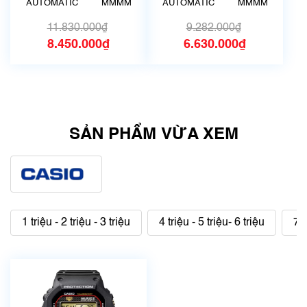
AUTOMATIC
MMMM
AUTOMATIC
MMMM
11.830.000₫
9.282.000₫
8.450.000₫
6.630.000₫
SẢN PHẨM VỪA XEM
1 triệu - 2 triệu - 3 triệu
4 triệu - 5 triệu- 6 triệu
7 t