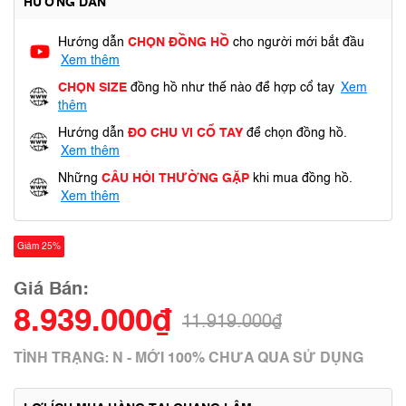
HƯỚNG DẪN
Hướng dẫn
CHỌN ĐỒNG HỒ
cho người mới bắt đầu
Xem thêm
CHỌN SIZE
đồng hồ như thế nào để hợp cổ tay
Xem
thêm
Hướng dẫn
ĐO CHU VI CỔ TAY
để chọn đồng hồ.
Xem thêm
Những
CÂU HỎI THƯỜNG GẶP
khi mua đồng hồ.
Xem thêm
Giảm 25%
Giá Bán:
8.939.000₫
11.919.000₫
TÌNH TRẠNG: N - MỚI 100% CHƯA QUA SỬ DỤNG