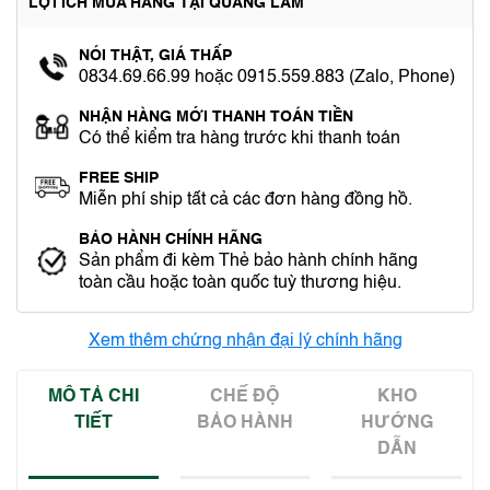
LỢI ÍCH MUA HÀNG TẠI QUANG LÂM
NÓI THẬT, GIÁ THẤP
0834.69.66.99 hoặc 0915.559.883 (Zalo, Phone)
NHẬN HÀNG MỚI THANH TOÁN TIỀN
Có thể kiểm tra hàng trước khi thanh toán
FREE SHIP
Miễn phí ship tất cả các đơn hàng đồng hồ.
BẢO HÀNH CHÍNH HÃNG
Sản phẩm đi kèm Thẻ bảo hành chính hãng
toàn cầu hoặc toàn quốc tuỳ thương hiệu.
Xem thêm chứng nhận đại lý chính hãng
MÔ TẢ CHI
CHẾ ĐỘ
KHO
TIẾT
BẢO HÀNH
HƯỚNG
DẪN