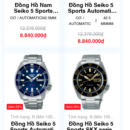
chưa qua sử dụng)
chưa qua sử dụng)
Đồng Hồ Nam
Đồng Hồ Seiko 5
Seiko 5 Sports
Sports Automatic
Automatic SB-
SB-SA307
|
CƠ / AUTOMATIC
42.5MM
CƠ /
42.5
|
SA309
AUTOMATIC
MMMM
12.376.000₫
12.376.000₫
8.840.000₫
8.840.000₫
Giảm 29%
Giảm 29%
Tình trạng: N (Mới 100%
Tình trạng: N (Mới 100%
chưa qua sử dụng)
chưa qua sử dụng)
Đồng Hồ Seiko 5
Đồng Hồ Seiko 5