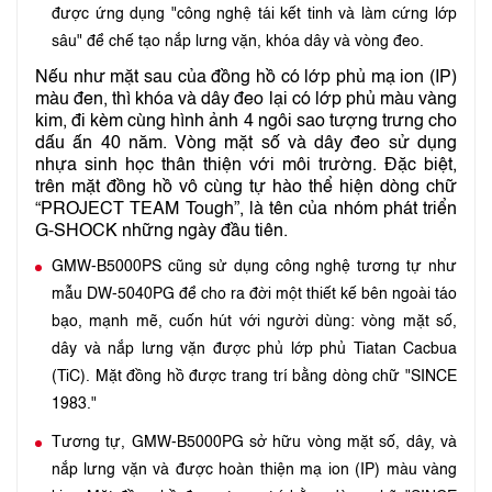
được ứng dụng "công nghệ tái kết tinh và làm cứng lớp
sâu" để chế tạo nắp lưng vặn, khóa dây và vòng đeo.
Nếu như mặt sau của đồng hồ có lớp phủ mạ ion (IP)
màu đen, thì khóa và dây đeo lại có lớp phủ màu vàng
kim, đi kèm cùng hình ảnh 4 ngôi sao tượng trưng cho
dấu ấn 40 năm. Vòng mặt số và dây đeo sử dụng
nhựa sinh học thân thiện với môi trường. Đặc biệt,
trên mặt đồng hồ vô cùng tự hào thể hiện dòng chữ
“PROJECT TEAM Tough”, là tên của nhóm phát triển
G-SHOCK những ngày đầu tiên.
GMW-B5000PS cũng sử dụng công nghệ tương tự như
mẫu DW-5040PG để cho ra đời một thiết kế bên ngoài táo
bạo, mạnh mẽ, cuốn hút với người dùng: vòng mặt số,
dây và nắp lưng vặn được phủ lớp phủ Tiatan Cacbua
(TiC). Mặt đồng hồ được trang trí bằng dòng chữ "SINCE
1983."
Tương tự, GMW-B5000PG sở hữu vòng mặt số, dây, và
nắp lưng vặn và được hoàn thiện mạ ion (IP) màu vàng