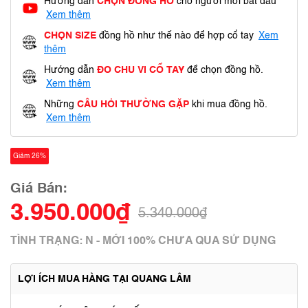
Hướng dẫn
CHỌN ĐỒNG HỒ
cho người mới bắt đầu
Xem thêm
CHỌN SIZE
đồng hồ như thế nào để hợp cổ tay
Xem
thêm
Hướng dẫn
ĐO CHU VI CỔ TAY
để chọn đồng hồ.
Xem thêm
Những
CÂU HỎI THƯỜNG GẶP
khi mua đồng hồ.
Xem thêm
Giảm 26%
Giá Bán:
3.950.000₫
5.340.000₫
TÌNH TRẠNG: N - MỚI 100% CHƯA QUA SỬ DỤNG
LỢI ÍCH MUA HÀNG TẠI QUANG LÂM