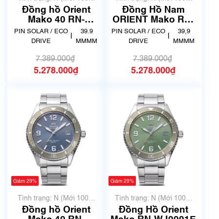
chưa qua sử dụng)
chưa qua sử dụng)
Đồng hồ Orient
Đồng Hồ Nam
Mako 40 RN-
ORIENT Mako RN-
WJ0004Y
WJ0003S
PIN SOLAR / ECO
39.9
PIN SOLAR / ECO
39,9
|
|
DRIVE
MMMM
DRIVE
MMMM
7.389.000₫
7.389.000₫
5.278.000₫
5.278.000₫
Giảm 29%
Giảm 29%
Tình trạng: N (Mới 100%
Tình trạng: N (Mới 100%
chưa qua sử dụng)
chưa qua sử dụng)
Đồng hồ Orient
Đồng Hồ Orient