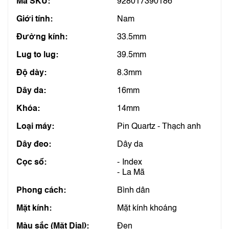
Mã SKU:
928017390186
Giới tính:
Nam
Đường kính:
33.5mm
Lug to lug:
39.5mm
Độ dày:
8.3mm
Dây da:
16mm
Khóa:
14mm
Loại máy:
Pin Quartz - Thạch anh
Dây đeo:
Dây da
Cọc số:
Index
La Mã
Phong cách:
Bình dân
Mặt kính:
Mặt kính khoáng
Màu sắc (Mặt Dial):
Đen