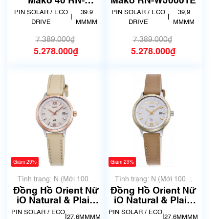
Mako 40 RN-
Mako RN-WJ0001E
WJ0002L
PIN SOLAR / ECO
39.9
PIN SOLAR / ECO
39,9
|
|
DRIVE
MMMM
DRIVE
MMMM
7.389.000₫
7.389.000₫
5.278.000₫
5.278.000₫
Giảm 29%
Giảm 29%
Tình trạng: N (Mới 100%
Tình trạng: N (Mới 100%
chưa qua sử dụng)
chưa qua sử dụng)
Đồng Hồ Orient Nữ
Đồng Hồ Orient Nữ
iO Natural & Plain
iO Natural & Plain
RN-WG0421S
RN-WG0420S
PIN SOLAR / ECO
PIN SOLAR / ECO
|
|
27.6MMMM
27.6MMMM