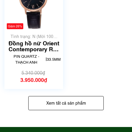
Giảm 26%
Tình trạng: N (Mới 100%
chưa qua sử dụng)
Đồng hồ nữ Orient
Contemporary RA-
QC1703B10B | Size
PIN QUARTZ -
|
33.5MM
34mm | Mã số 5616
THẠCH ANH
5.340.000₫
3.950.000₫
Xem tất cả sản phẩm