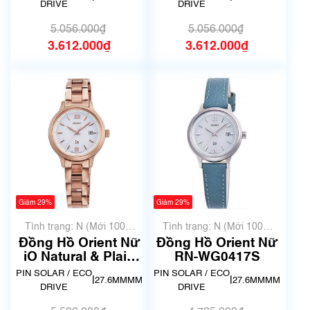
DRIVE
DRIVE
5.056.000₫
5.056.000₫
3.612.000₫
3.612.000₫
Giảm 29%
Giảm 29%
Tình trạng: N (Mới 100%
Tình trạng: N (Mới 100%
chưa qua sử dụng)
chưa qua sử dụng)
Đồng Hồ Orient Nữ
Đồng Hồ Orient Nữ
iO Natural & Plain
RN-WG0417S
RN-WG0419S
PIN SOLAR / ECO
PIN SOLAR / ECO
|
|
27.6MMMM
27.6MMMM
DRIVE
DRIVE