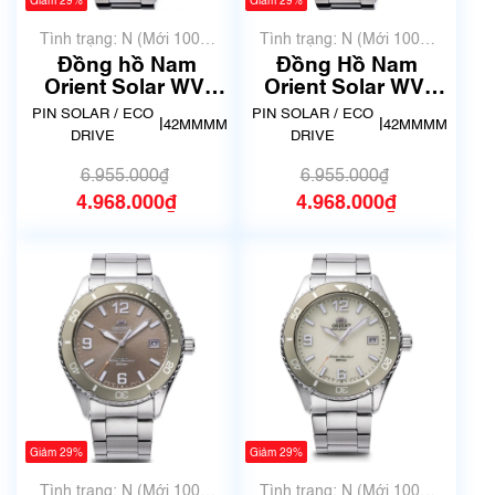
Giảm 29%
Giảm 29%
Tình trạng: N (Mới 100%
Tình trạng: N (Mới 100%
chưa qua sử dụng)
chưa qua sử dụng)
Đồng hồ Nam
Đồng Hồ Nam
Orient Solar WV-
Orient Solar WV-
0031TX
0021TX
PIN SOLAR / ECO
PIN SOLAR / ECO
|
|
42MMMM
42MMMM
DRIVE
DRIVE
6.955.000₫
6.955.000₫
4.968.000₫
4.968.000₫
Giảm 29%
Giảm 29%
Tình trạng: N (Mới 100%
Tình trạng: N (Mới 100%