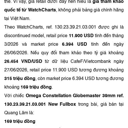
thể. Vì vậy, giá retail dưới đây nên hiểu là
giá tham khảo
quốc tế từ WatchCharts
, không phải bảng giá chính hãng
tại Việt Nam.
Theo WatchCharts, ref. 130.23.39.21.03.001 được ghi là
discontinued model, retail price
11.900 USD
tính đến tháng
3/2026 và market price
6.394 USD
tính đến ngày
26/06/2026. Nếu quy đổi tham khảo theo tỷ giá khoảng
26.454 VND/USD
từ dữ liệu CafeF/Vietcombank ngày
27/06/2026, retail price 11.900 USD tương đương khoảng
315 triệu đồng
, còn market price 6.394 USD tương đương
khoảng
169 triệu đồng
.
Với chiếc
Omega Constellation Globemaster 39mm ref.
130.23.39.21.03.001 New Fullbox
trong bài, giá bán tại
Quang Lâm là:
169 triệu đồng