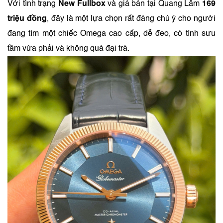
Với tình trạng
New Fullbox
và giá bán tại Quang Lâm
169
triệu đồng
, đây là một lựa chọn rất đáng chú ý cho người
đang tìm một chiếc Omega cao cấp, dễ đeo, có tính sưu
tầm vừa phải và không quá đại trà.