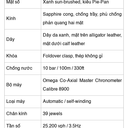
Mặt số
Xanh sun-brushed, kiểu Pie-Pan
Sapphire cong, chống trầy, phủ chống
Kính
phản quang hai mặt
Dây da xanh, mặt trên alligator leather,
Dây
mặt dưới calf leather
Khóa
Foldover clasp, thép không gỉ
Chống nước
10 bar / 100m / 330ft
Omega Co‑Axial Master Chronometer
Bộ máy
Calibre 8900
Loại máy
Automatic / self-winding
Chân kính
39 jewels
Tần số
25.200 vph / 3.5Hz