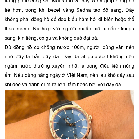
trang phục công sở. Mặt xanh và dây xanh giúp đồng hồ
trẻ hơn, trong khi bezel vàng Sedna tạo độ sang. Đây
không phải đồng hồ để đeo kiểu hầm hố, đi biển hoặc thể
thao mạnh. Nó hợp với người muốn một chiếc Omega
sang, kín tiếng, có gu và không quá đại trà.
Dù đồng hồ có chống nước 100m, người dùng vẫn nên
nhớ đây là bản dây da. Dây da alligator/calf không nên
ngâm nước thường xuyên, nhất là trong điều kiện nóng
ẩm. Nếu dùng hằng ngày ở Việt Nam, nên lau khô dây sau
khi đeo và tránh đi mưa lớn, tắm hoặc bơi với dây da.