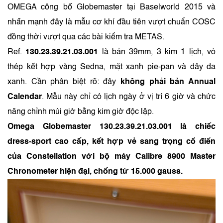
OMEGA công bố Globemaster tại Baselworld 2015 và
nhấn mạnh đây là mẫu cơ khí đầu tiên vượt chuẩn COSC
đồng thời vượt qua các bài kiểm tra METAS.
Ref.
130.23.39.21.03.001
là bản 39mm, 3 kim 1 lịch, vỏ
thép kết hợp vàng Sedna, mặt xanh pie-pan và dây da
xanh. Cần phân biệt rõ: đây
không phải bản Annual
Calendar
. Mẫu này chỉ có lịch ngày ở vị trí 6 giờ và chức
năng chỉnh múi giờ bằng kim giờ độc lập.
Omega Globemaster 130.23.39.21.03.001 là chiếc
dress-sport cao cấp, kết hợp vẻ sang trọng cổ điển
của Constellation với bộ máy Calibre 8900 Master
Chronometer hiện đại, chống từ 15.000 gauss.