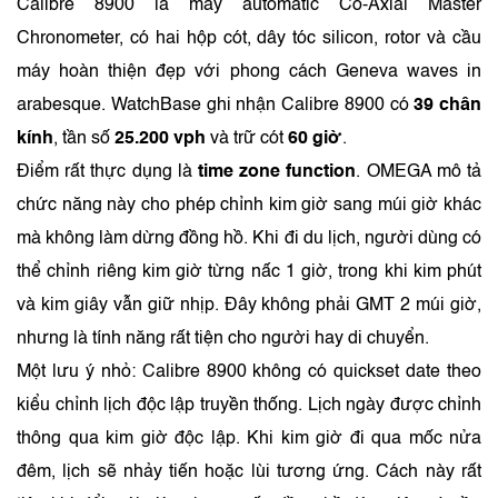
Calibre 8900 là máy automatic Co‑Axial Master
Chronometer, có hai hộp cót, dây tóc silicon, rotor và cầu
máy hoàn thiện đẹp với phong cách Geneva waves in
arabesque. WatchBase ghi nhận Calibre 8900 có
39 chân
kính
, tần số
25.200 vph
và trữ cót
60 giờ
.
Điểm rất thực dụng là
time zone function
. OMEGA mô tả
chức năng này cho phép chỉnh kim giờ sang múi giờ khác
mà không làm dừng đồng hồ. Khi đi du lịch, người dùng có
thể chỉnh riêng kim giờ từng nấc 1 giờ, trong khi kim phút
và kim giây vẫn giữ nhịp. Đây không phải GMT 2 múi giờ,
nhưng là tính năng rất tiện cho người hay di chuyển.
Một lưu ý nhỏ: Calibre 8900 không có quickset date theo
kiểu chỉnh lịch độc lập truyền thống. Lịch ngày được chỉnh
thông qua kim giờ độc lập. Khi kim giờ đi qua mốc nửa
đêm, lịch sẽ nhảy tiến hoặc lùi tương ứng. Cách này rất