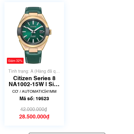
Giảm 32%
Tình trạng: A (Hàng đã qua
sử dụng nhưng rất đẹp,
Citizen Series 8
không có xước)
NA1002-15W | Size
41mm | Đã qua sử
|
CƠ / AUTOMATIC
41MM
dụng 2
Mã số: 19523
42.000.000₫
28.500.000₫