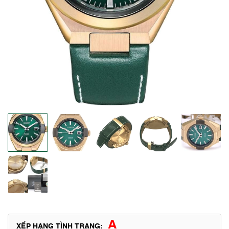
A
XẾP HẠNG TÌNH TRẠNG: