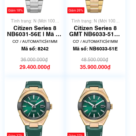
Giảm 18%
Giảm 26%
Tình trạng: N (Mới 100%
Tình trạng: N (Mới 100%
chưa qua sử dụng)
chưa qua sử dụng)
Citizen Series 8
Citizen Series 8
NB6031-56E | Mã số
GMT NB6033-51E |
8242
9054-0065X06 |
|
|
CƠ / AUTOMATIC
41MM
CƠ / AUTOMATIC
41MM
New Fullbox
Mã số: 8242
Mã số: NB6033-51E
36.000.000₫
48.500.000₫
29.400.000₫
35.900.000₫