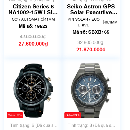
Tình trạng: A (Hàng đã qua
Tình trạng: B (Đã qua sử
sử dụng nhưng rất đẹp,
dụng, hàng đẹp, có chút
Citizen Series 8
Seiko Astron GPS
không có xước)
xước dăm)
NA1002-15W | Size
Solar Executive
41mm | Đã qua sử
Line Honda NSX
|
CƠ / AUTOMATIC
41MM
PIN SOLAR / ECO
|
46.1MM
dụng 3
Limited Edition
DRIVE
Mã số: 19523
SBXB165
Mã số: SBXB165
42.000.000₫
32.805.000₫
27.600.000₫
21.870.000₫
Giảm 33%
Giảm 33%
Tình trạng: B (Đã qua sử
Tình trạng: B (Đã qua sử