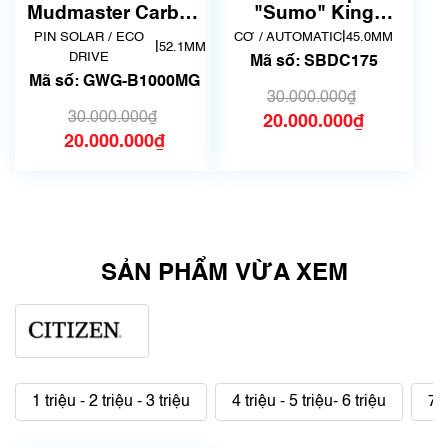
không có xước)
xước dăm)
Mudmaster Carbon
"Sumo" King
Core Guard GWG-
SBDC175
|
PIN SOLAR / ECO
CƠ / AUTOMATIC
45.0MM
|
52.1MM
B1000MG
DRIVE
Mã số: SBDC175
Mã số: GWG-B1000MG
30.000.000₫
30.000.000₫
20.000.000₫
20.000.000₫
SẢN PHẨM VỪA XEM
1 triệu - 2 triệu - 3 triệu
4 triệu - 5 triệu- 6 triệu
7 t