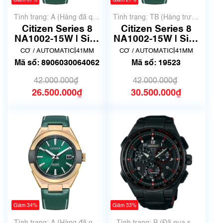
Giảm 37%
Giảm 27%
Tình trạng: A (Hàng đã qua
Tình trạng: TB (Hàng trưng
sử dụng nhưng rất đẹp,
bày, thanh lý)
Citizen Series 8
Citizen Series 8
không có xước)
NA1002-15W | Size
NA1002-15W | Size
41mm | Đã qua sử
41mm | Hàng trưng
|
|
CƠ / AUTOMATIC
41MM
CƠ / AUTOMATIC
41MM
dụng
bày thanh lý
Mã số: 8906030064062
Mã số: 19523
42.000.000₫
42.000.000₫
26.500.000₫
30.500.000₫
Giảm 34%
Giảm 33%