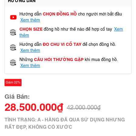
HƯỚNG DẪN
Hướng dẫn
CHỌN ĐỒNG HỒ
cho người mới bắt đầu
Xem thêm
CHỌN SIZE
đồng hồ như thế nào để hợp cổ tay
Xem
thêm
Hướng dẫn
ĐO CHU VI CỔ TAY
để chọn đồng hồ.
Xem thêm
Những
CÂU HỎI THƯỜNG GẶP
khi mua đồng hồ.
Xem thêm
Giảm 32%
Giá Bán:
28.500.000₫
42.000.000₫
TÌNH TRẠNG: A - HÀNG ĐÃ QUA SỬ DỤNG NHƯNG
RẤT ĐẸP, KHÔNG CÓ XƯỚC