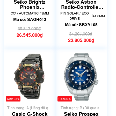
dụng, hàng đẹp, có chút
dụng, hàng đẹp, có chút
Seiko Brightz
Seiko Astron
xước dăm)
xước dăm)
Phoenix
Radio-Controlled
Mechanical
Solar Titanium
|
CƠ / AUTOMATIC
43MM
PIN SOLAR / ECO
|
41.3MM
SAGH013
SBXY105
DRIVE
Mã số: SAGH013
Mã số: SBXY105
39.817.000₫
34.207.000₫
26.545.000₫
22.805.000₫
Giảm 33%
Giảm 33%
Tình trạng: A (Hàng đã qua
Tình trạng: B (Đã qua sử
sử dụng nhưng rất đẹp,
dụng, hàng đẹp, có chút
Casio G-Shock
Seiko Prospex