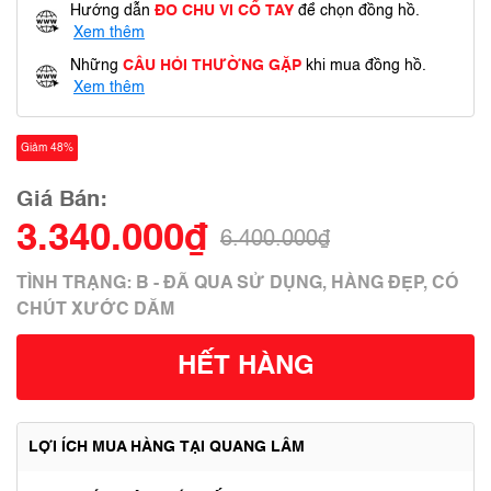
Hướng dẫn
ĐO CHU VI CỔ TAY
để chọn đồng hồ.
Xem thêm
Những
CÂU HỎI THƯỜNG GẶP
khi mua đồng hồ.
Xem thêm
Giảm 48%
Giá Bán:
3.340.000₫
6.400.000₫
TÌNH TRẠNG: B - ĐÃ QUA SỬ DỤNG, HÀNG ĐẸP, CÓ
CHÚT XƯỚC DĂM
HẾT HÀNG
LỢI ÍCH MUA HÀNG TẠI QUANG LÂM