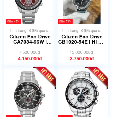
Giảm 45%
Giảm 71%
Tình trạng: B (Đã qua sử
Tình trạng: B (Đã qua sử
dụng, hàng đẹp, có chút
dụng, hàng đẹp, có chút
Citizen Eco-Drive
Citizen Eco-Drive
xước dăm)
xước dăm)
CA7034-96W |
CB1020-54E | H149-
B642-S122147 |
T018335 | size
size 41mm | Mã số
38mm | Mã số 6502
7.500.000₫
13.000.000₫
6655
4.150.000₫
3.750.000₫