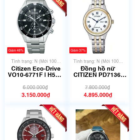
Giảm 48%
Giảm 37%
Tình trạng: N (Mới 100%
Tình trạng: N (Mới 100%
chưa qua sử dụng)
chưa qua sử dụng)
Citizen Eco-Drive
Đồng hồ nữ
VO10-6771F | H500-
CITIZEN PD7136-
S064538 | size
80A -Automatic-
42mm | Mã số 6742
29mm - Mã số 6708
6.000.000₫
7.800.000₫
3.150.000₫
4.895.000₫