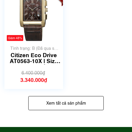
Giảm 48%
Tình trạng: B (Đã qua sử
dụng, hàng đẹp, có chút
Citizen Eco Drive
xước dăm)
AT0563-10X | Size
38mm | Mã số 5491
6.400.000₫
3.340.000₫
Xem tất cả sản phẩm