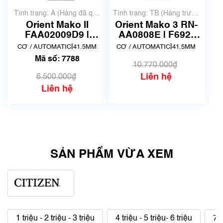
Tình trạng: A (Hàng đã qua
Tình trạng: TB (Hàng trưng
sử dụng nhưng rất đẹp,
bày, thanh lý)
Orient Mako II
Orient Mako 3 RN-
không có xước)
FAA02009D9 |
AA0808E | F692-
AA02-C5-B | Made
UAA0 | Size
|
|
CƠ / AUTOMATIC
41.5MM
CƠ / AUTOMATIC
41.5MM
in Japnan | Mã số
41.5mm | Mã số
Mã số: 7788
7788
6801
10.770.000₫
Liên hệ
6.500.000₫
Liên hệ
SẢN PHẨM VỪA XEM
1 triệu - 2 triệu - 3 triệu
4 triệu - 5 triệu- 6 triệu
7 t