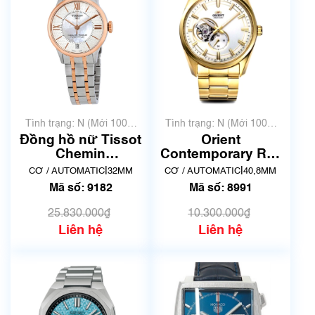
Tình trạng: N (Mới 100%
Tình trạng: N (Mới 100%
chưa qua sử dụng)
chưa qua sử dụng)
Đồng hồ nữ Tissot
Orient
Chemin
Contemporary RN-
DeTourelles
AR0007S | F6S2-
|
|
CƠ / AUTOMATIC
32MM
CƠ / AUTOMATIC
40,8MM
Powermatic 80
UAA0 | Mã số 8991
Mã số: 9182
Mã số: 8991
T099.207.22.118.01
| Mã số 9182
25.830.000₫
10.300.000₫
Liên hệ
Liên hệ