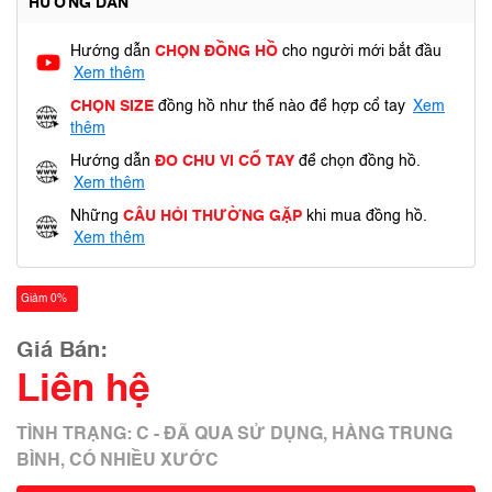
HƯỚNG DẪN
Hướng dẫn
CHỌN ĐỒNG HỒ
cho người mới bắt đầu
Xem thêm
CHỌN SIZE
đồng hồ như thế nào để hợp cổ tay
Xem
thêm
Hướng dẫn
ĐO CHU VI CỔ TAY
để chọn đồng hồ.
Xem thêm
Những
CÂU HỎI THƯỜNG GẶP
khi mua đồng hồ.
Xem thêm
Giảm 0%
Giá Bán:
Liên hệ
TÌNH TRẠNG: C - ĐÃ QUA SỬ DỤNG, HÀNG TRUNG
BÌNH, CÓ NHIỀU XƯỚC