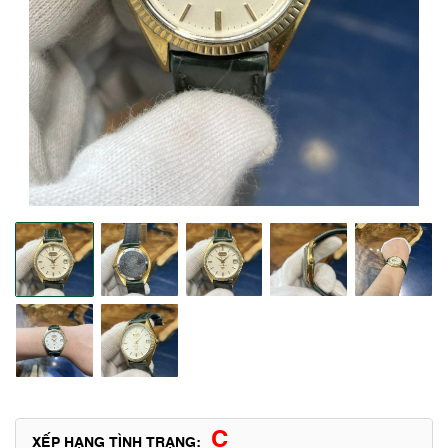
C
XẾP HẠNG TÌNH TRẠNG: