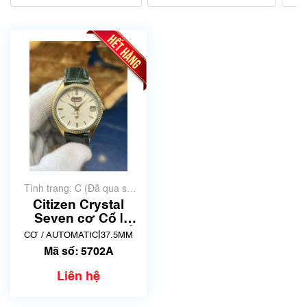
Tình trạng: C (Đã qua sử
dụng, hàng trung bình, có
Citizen Crystal
nhiều xước)
Seven cơ Cổ |
61121874 | Mã số
|
CƠ / AUTOMATIC
37.5MM
5702A
Mã số: 5702A
Liên hệ