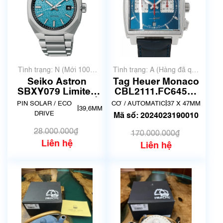
Tình trạng: N (Mới 100%
Tình trạng: A (Hàng đã qua
chưa qua sử dụng)
sử dụng nhưng rất đẹp,
Seiko Astron
Tag Heuer Monaco
không có xước)
SBXY079 Limited
CBL2111.FC6453 |
600 | Hàng đang về
Đã qua sử dụng
|
PIN SOLAR / ECO
CƠ / AUTOMATIC
37 X 47MM
|
39,6MM
lướt
DRIVE
Mã số: 2024023190010
28.000.000₫
170.000.000₫
Liên hệ
Liên hệ