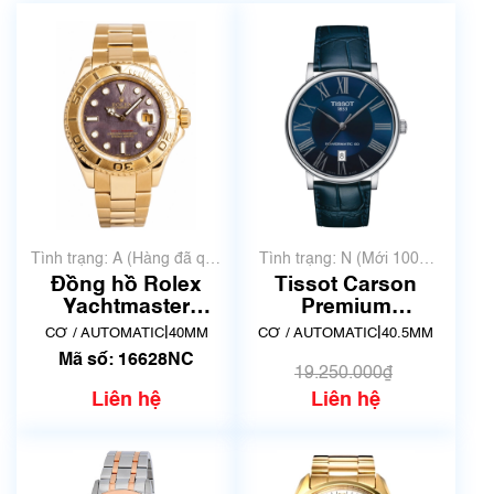
Tình trạng: A (Hàng đã qua
Tình trạng: N (Mới 100%
sử dụng nhưng rất đẹp,
chưa qua sử dụng)
Đồng hồ Rolex
Tissot Carson
không có xước)
Yachtmaster
Premium
16628NC
Powermatic 80
|
|
CƠ / AUTOMATIC
40MM
CƠ / AUTOMATIC
40.5MM
T122.407.16.043.00
Mã số: 16628NC
| New
19.250.000₫
Liên hệ
Liên hệ