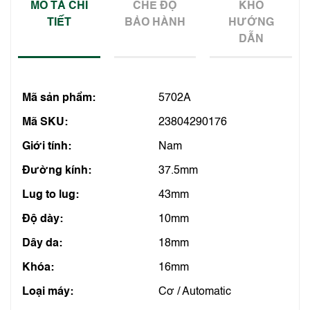
MÔ TẢ CHI
CHẾ ĐỘ
KHO
TIẾT
BẢO HÀNH
HƯỚNG
DẪN
Mã sản phẩm:
5702A
Mã SKU:
23804290176
Giới tính:
Nam
Đường kính:
37.5mm
Lug to lug:
43mm
Độ dày:
10mm
Dây da:
18mm
Khóa:
16mm
Loại máy:
Cơ / Automatic