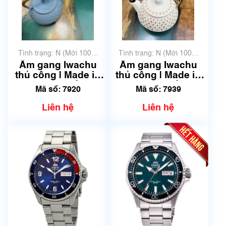
Tình trạng: N (Mới 100%
Tình trạng: N (Mới 100%
chưa qua sử dụng)
chưa qua sử dụng)
Ấm gang Iwachu
Ấm gang Iwachu
thủ công | Made in
thủ công | Made in
Japan | Mã số 7920
Japan | Mã số 7939
Mã số: 7920
Mã số: 7939
Liên hệ
Liên hệ