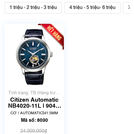
1 triệu - 2 triệu - 3 triệu
4 triệu - 5 triệu- 6 triệu
7 t
Tình trạng: TB (Hàng trưng
bày, thanh lý)
Citizen Automatic
NB4020-11L | 9040-
S120292 | size
|
CƠ / AUTOMATIC
41.5MM
41mm | Mã số 8030
Mã số: 8030
24.000.000₫