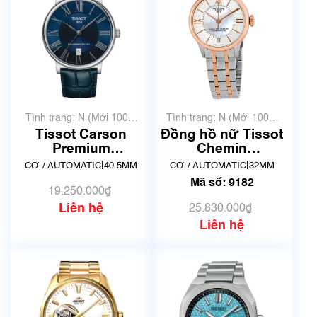
Tình trạng: N (Mới 100%
Tình trạng: N (Mới 100%
chưa qua sử dụng)
chưa qua sử dụng)
Tissot Carson
Đồng hồ nữ Tissot
Premium
Chemin
Powermatic 80
DeTourelles
|
|
CƠ / AUTOMATIC
40.5MM
CƠ / AUTOMATIC
32MM
T122.407.16.043.00
Powermatic 80
Mã số: 9182
| New
T099.207.22.118.01
19.250.000₫
| Mã số 9182
Liên hệ
25.830.000₫
Liên hệ