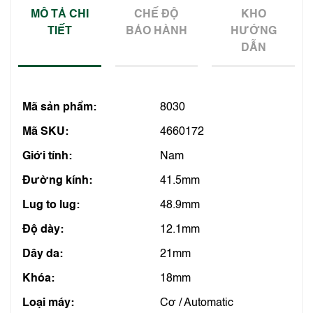
MÔ TẢ CHI
CHẾ ĐỘ
KHO
TIẾT
BẢO HÀNH
HƯỚNG
DẪN
Mã sản phẩm:
8030
Mã SKU:
4660172
Giới tính:
Nam
Đường kính:
41.5mm
Lug to lug:
48.9mm
Độ dày:
12.1mm
Dây da:
21mm
Khóa:
18mm
Loại máy:
Cơ / Automatic