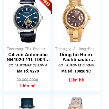
Tình trạng: TB (Hàng trưng
Tình trạng: A (Hàng đã qua
bày, thanh lý)
sử dụng nhưng rất đẹp,
Citizen Automatic
Đồng hồ Rolex
không có xước)
NB4020-11L | 9040-
Yachtmaster
S120292 | size
16628NC
|
|
CƠ / AUTOMATIC
41.5MM
CƠ / AUTOMATIC
40MM
41mm | Mã số 9278
Mã số: 9278
Mã số: 16628NC
Liên hệ
20.000.000₫
Liên hệ