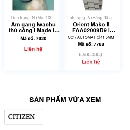
Tình trạng: N (Mới 100%
Tình trạng: A (Hàng đã qua
chưa qua sử dụng)
sử dụng nhưng rất đẹp,
Ấm gang Iwachu
Orient Mako II
không có xước)
thủ công | Made in
FAA02009D9 |
Japan | Mã số 7920
AA02-C5-B | Made
|
CƠ / AUTOMATIC
41.5MM
Mã số: 7920
in Japnan | Mã số
Mã số: 7788
7788
Liên hệ
6.500.000₫
Liên hệ
SẢN PHẨM VỪA XEM