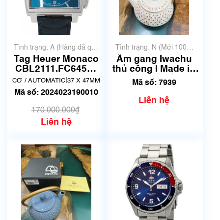
Tình trạng: A (Hàng đã qua
Tình trạng: N (Mới 100%
sử dụng nhưng rất đẹp,
chưa qua sử dụng)
Tag Heuer Monaco
Ấm gang Iwachu
không có xước)
CBL2111.FC6453 |
thủ công | Made in
Đã qua sử dụng
Japan | Mã số 7939
|
CƠ / AUTOMATIC
37 X 47MM
Mã số: 7939
lướt
Mã số: 2024023190010
Liên hệ
170.000.000₫
Liên hệ