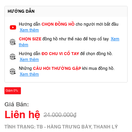
HƯỚNG DẪN
Hướng dẫn
CHỌN ĐỒNG HỒ
cho người mới bắt đầu
Xem thêm
CHỌN SIZE
đồng hồ như thế nào để hợp cổ tay
Xem
thêm
Hướng dẫn
ĐO CHU VI CỔ TAY
để chọn đồng hồ.
Xem thêm
Những
CÂU HỎI THƯỜNG GẶP
khi mua đồng hồ.
Xem thêm
Giảm 0%
Giá Bán:
Liên hệ
24.000.000₫
TÌNH TRẠNG: TB - HÀNG TRƯNG BÀY, THANH LÝ