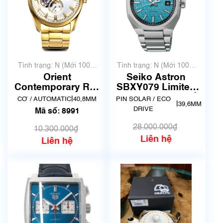
Tình trạng: N (Mới 100%
Tình trạng: N (Mới 100%
chưa qua sử dụng)
chưa qua sử dụng)
Orient
Seiko Astron
Contemporary RN-
SBXY079 Limited
AR0007S | F6S2-
600 | Hàng đang về
|
CƠ / AUTOMATIC
40,8MM
PIN SOLAR / ECO
|
39,6MM
UAA0 | Mã số 8991
DRIVE
Mã số: 8991
28.000.000₫
10.300.000₫
Liên hệ
Liên hệ