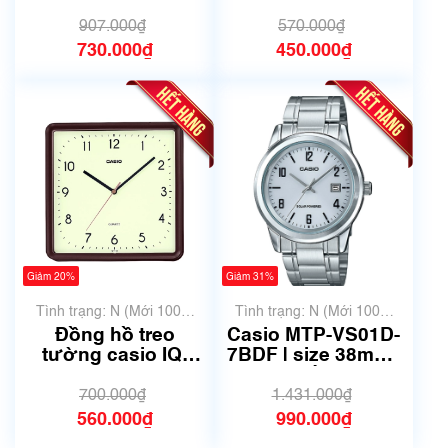
35.4mm | Mã số
1DF | size 25x25cm
6047A
| Mã số 6004A
907.000₫
570.000₫
730.000₫
450.000₫
Giảm 20%
Giảm 31%
Tình trạng: N (Mới 100%
Tình trạng: N (Mới 100%
chưa qua sử dụng)
chưa qua sử dụng)
Đồng hồ treo
Casio MTP-VS01D-
tường casio IQ-
7BDF | size 38mm |
152-5DF | Size
Mã số 5635
25x25cm | Mã số
700.000₫
1.431.000₫
5547
560.000₫
990.000₫