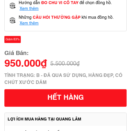
Hướng dẫn
ĐO CHU VI CỔ TAY
để chọn đồng hồ.
Xem thêm
Những
CÂU HỎI THƯỜNG GẶP
khi mua đồng hồ.
Xem thêm
Giảm 83%
Giá Bán:
950.000₫
5.500.000₫
TÌNH TRẠNG: B - ĐÃ QUA SỬ DỤNG, HÀNG ĐẸP, CÓ
CHÚT XƯỚC DĂM
HẾT HÀNG
LỢI ÍCH MUA HÀNG TẠI QUANG LÂM