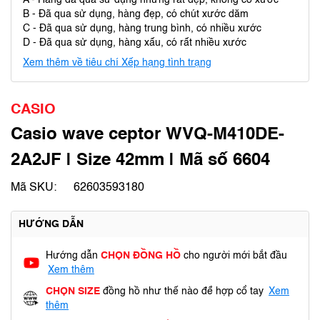
A - Hàng đã qua sử dụng nhưng rất đẹp, không có xước
B - Đã qua sử dụng, hàng đẹp, có chút xước dăm
C - Đã qua sử dụng, hàng trung bình, có nhiều xước
D - Đã qua sử dụng, hàng xấu, có rất nhiều xước
Xem thêm về tiêu chí Xếp hạng tình trạng
CASIO
Casio wave ceptor WVQ-M410DE-
2A2JF | Size 42mm | Mã số 6604
Mã SKU:
62603593180
HƯỚNG DẪN
Hướng dẫn
CHỌN ĐỒNG HỒ
cho người mới bắt đầu
Xem thêm
CHỌN SIZE
đồng hồ như thế nào để hợp cổ tay
Xem
thêm