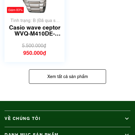
Giảm 83%
Tình trạng: B (Đã qua sử
dụng, hàng đẹp, có chút
Casio wave ceptor
xước dăm)
WVQ-M410DE-
2A2JF | Size 42mm
| Mã số 6604
5.500.000₫
950.000₫
Xem tất cả sản phẩm
VỀ CHÚNG TÔI