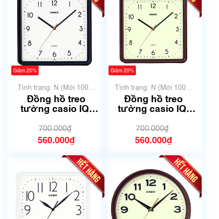
Giảm 20%
Giảm 20%
Tình trạng: N (Mới 100%
Tình trạng: N (Mới 100%
chưa qua sử dụng)
chưa qua sử dụng)
Đồng hồ treo
Đồng hồ treo
tường casio IQ-
tường casio IQ-
152-1DF | Size
152-5DF | Size
25cm | Mã số 6016A
25x25cm | Mã số
700.000₫
700.000₫
6026
560.000₫
560.000₫