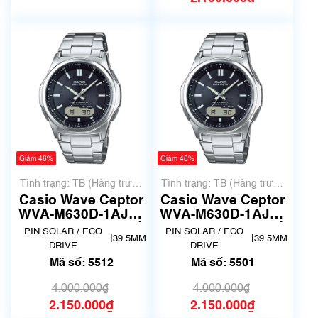
Giảm 46%
Giảm 46%
Tình trạng: TB (Hàng trưng
Tình trạng: TB (Hàng trưng
bày, thanh lý)
bày, thanh lý)
Casio Wave Ceptor
Casio Wave Ceptor
WVA-M630D-1AJF |
WVA-M630D-1AJF |
size 39mm | Mã số
size 39mm | Mã số
PIN SOLAR / ECO
PIN SOLAR / ECO
|
|
39.5MM
39.5MM
5512
5501
DRIVE
DRIVE
Mã số: 5512
Mã số: 5501
4.000.000₫
4.000.000₫
2.150.000₫
2.150.000₫