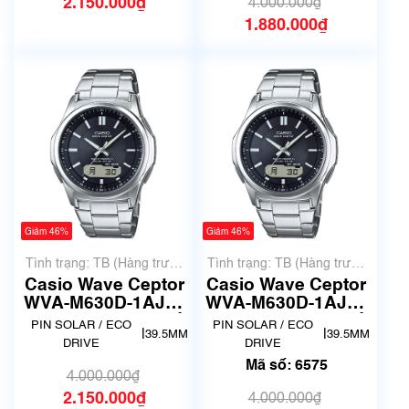
2.150.000₫
4.000.000₫
1.880.000₫
Giảm 46%
Giảm 46%
Tình trạng: TB (Hàng trưng
Tình trạng: TB (Hàng trưng
bày, thanh lý)
bày, thanh lý)
Casio Wave Ceptor
Casio Wave Ceptor
WVA-M630D-1AJF |
WVA-M630D-1AJF |
size 39mm | Mã số
size 39mm | Mã số
PIN SOLAR / ECO
PIN SOLAR / ECO
|
|
39.5MM
39.5MM
5713
6575
DRIVE
DRIVE
Mã số: 6575
4.000.000₫
2.150.000₫
4.000.000₫