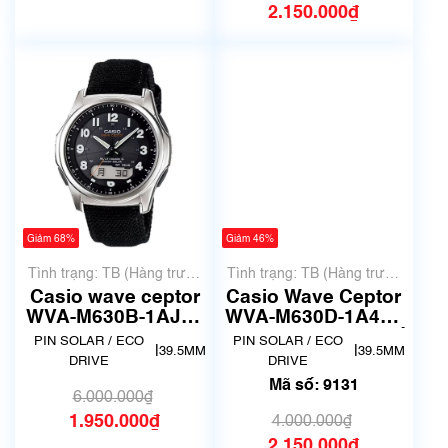
2.150.000₫
Giảm 68%
Giảm 46%
Tình trạng: TB (Hàng trưng
Tình trạng: TB (Hàng trưng
bày, thanh lý)
bày, thanh lý)
Casio wave ceptor
Casio Wave Ceptor
WVA-M630B-1AJF |
WVA-M630D-1A4JF
WVA-M630 | Size
| size 9.5mm | Mã số
PIN SOLAR / ECO
PIN SOLAR / ECO
|
|
39.5MM
39.5MM
38mm | Mã số 5604
9131
DRIVE
DRIVE
Mã số: 9131
6.000.000₫
1.950.000₫
4.000.000₫
2.150.000₫