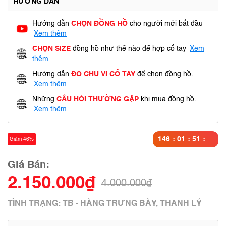
HƯỚNG DẪN
Hướng dẫn
CHỌN ĐỒNG HỒ
cho người mới bắt đầu
Xem thêm
CHỌN SIZE
đồng hồ như thế nào để hợp cổ tay
Xem
thêm
Hướng dẫn
ĐO CHU VI CỔ TAY
để chọn đồng hồ.
Xem thêm
Những
CÂU HỎI THƯỜNG GẶP
khi mua đồng hồ.
Xem thêm
146
01
51
Giảm 46%
31
Giá Bán:
2.150.000₫
4.000.000₫
TÌNH TRẠNG: TB - HÀNG TRƯNG BÀY, THANH LÝ