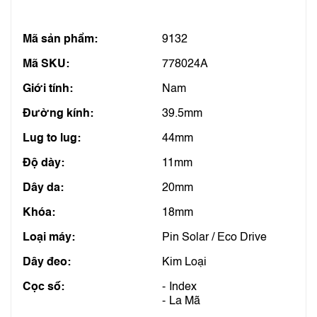
Mã sản phẩm:
9132
Mã SKU:
778024A
Giới tính:
Nam
Đường kính:
39.5mm
Lug to lug:
44mm
Độ dày:
11mm
Dây da:
20mm
Khóa:
18mm
Loại máy:
Pin Solar / Eco Drive
Dây đeo:
Kim Loại
Cọc số:
Index
La Mã