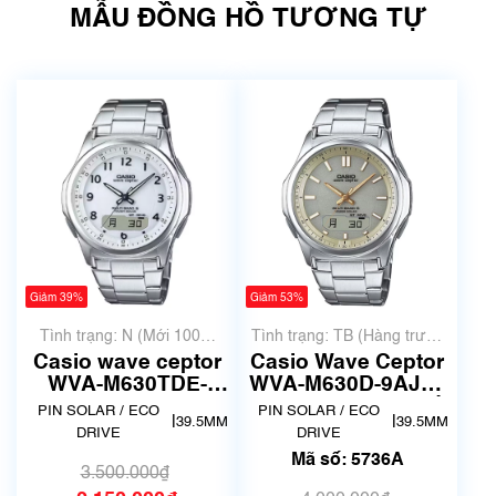
MẪU ĐỒNG HỒ TƯƠNG TỰ
Giảm 39%
Giảm 53%
Tình trạng: N (Mới 100%
Tình trạng: TB (Hàng trưng
chưa qua sử dụng)
bày, thanh lý)
Casio wave ceptor
Casio Wave Ceptor
WVA-M630TDE-
WVA-M630D-9AJF |
7AJF | Size
size 40mm | Mã số
PIN SOLAR / ECO
PIN SOLAR / ECO
|
|
39.5MM
39.5MM
39.5mm| Mã số
5736A
DRIVE
DRIVE
6607
Mã số: 5736A
3.500.000₫