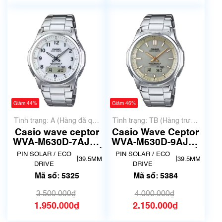
Giảm 44%
Giảm 46%
Tình trạng: A (Hàng đã qua
Tình trạng: TB (Hàng trưng
sử dụng nhưng rất đẹp,
bày, thanh lý)
Casio wave ceptor
Casio Wave Ceptor
không có xước)
WVA-M630D-7AJF |
WVA-M630D-9AJF |
Size 39.5mm| Mã số
size 40mm | Mã số
PIN SOLAR / ECO
PIN SOLAR / ECO
|
|
39.5MM
39.5MM
5325
5384
DRIVE
DRIVE
Mã số: 5325
Mã số: 5384
3.500.000₫
4.000.000₫
1.950.000₫
2.150.000₫