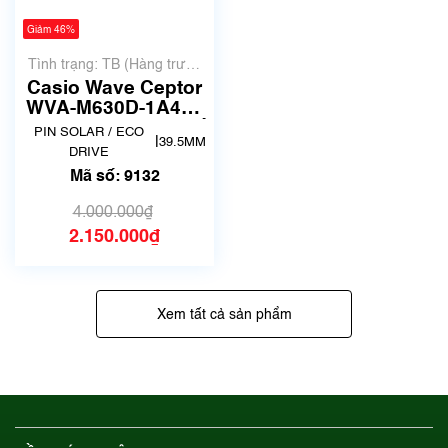
Giảm 46%
Tình trạng: TB (Hàng trưng
bày, thanh lý)
Casio Wave Ceptor
WVA-M630D-1A4JF
| size 9.5mm | Mã số
PIN SOLAR / ECO
|
39.5MM
9132
DRIVE
Mã số: 9132
4.000.000₫
2.150.000₫
Xem tất cả sản phẩm