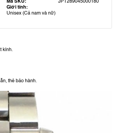
Mã SKU:
JPT289045000180
Giới tính:
Unisex (Cả nam và nữ)
 kính.
ẫn, thẻ bảo hành.