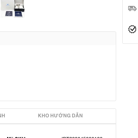
̀NH
KHO HƯỚNG DẪN