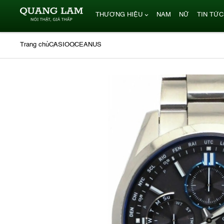
THƯƠNG HIỆU
NAM
NỮ
TIN TỨC
Trang chủ
CASIO
OCEANUS