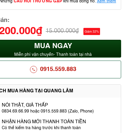
Những
CÂU HỎI THƯỜNG GẶP
khi mua đồng hồ.
Xem thêm
Bán:
.200.000₫
15.000.000₫
Giảm 32%
MUA NGAY
Miễn phí vận chuyển- Thanh toán tại nhà
0915.559.883
ÍCH MUA HÀNG TẠI QUANG LÂM
NÓI THẬT, GIÁ THẤP
0834.69.66.99 hoặc 0915.559.883 (Zalo, Phone)
NHẬN HÀNG MỚI THANH TOÁN TIỀN
Có thể kiểm tra hàng trước khi thanh toán