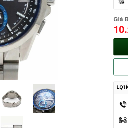
Giá 
10
LỢI 