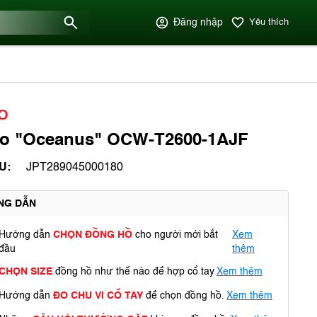
Đăng nhập
Yêu thích
O
io "Oceanus" OCW-T2600-1AJF
U:
JPT289045000180
NG DẪN
Hướng dẫn
CHỌN ĐỒNG HỒ
cho người mới bắt
Xem
đầu
thêm
CHỌN SIZE
đồng hồ như thế nào để hợp cổ tay
Xem thêm
Hướng dẫn
ĐO CHU VI CỔ TAY
để chọn đồng hồ.
Xem thêm