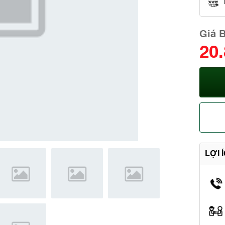
Giá 
20
LỢI 