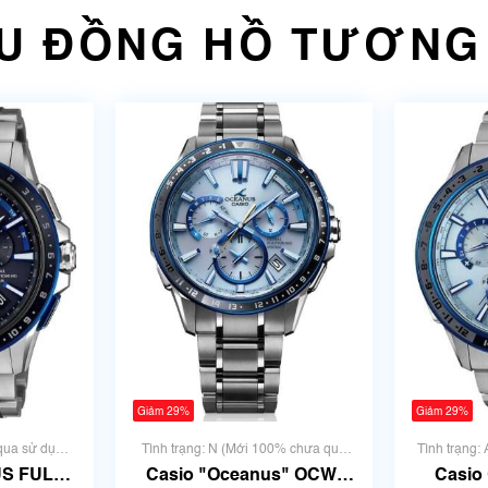
U ĐỒNG HỒ TƯƠNG
Giảm 29%
Giảm 29%
 qua sử dụng
Tình trạng: N (Mới 100% chưa qua
Tình trạng:
 có xước)
sử dụng)
nhưng rấ
S FULL
Casio "Oceanus" OCW-
Casio