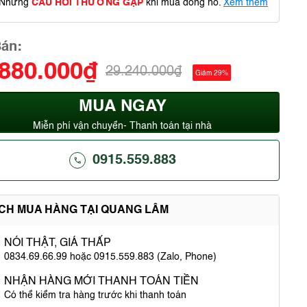
Những
CÂU HỎI THƯỜNG GẶP
khi mua đồng hồ.
Xem thêm
Bán:
.880.000₫
29.240.000₫
Giảm 29%
MUA NGAY
Miễn phí vận chuyển- Thanh toán tại nhà
0915.559.883
ÍCH MUA HÀNG TẠI QUANG LÂM
NÓI THẬT, GIÁ THẤP
0834.69.66.99 hoặc 0915.559.883 (Zalo, Phone)
NHẬN HÀNG MỚI THANH TOÁN TIỀN
Có thể kiểm tra hàng trước khi thanh toán