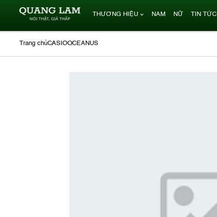
THƯƠNG HIỆU
NAM
NỮ
TIN TỨC
Trang chủ
CASIO
OCEANUS