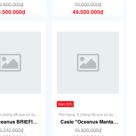
1200-2AJF
B2000B-1AJR
2.800.000₫
70.000.000₫
0.500.000₫
49.500.000₫
Giảm 30%
 A (Hàng đã qua sử dụng
Tình trạng: A (Hàng đã qua sử dụng
t đẹp, không có xước)
nhưng rất đẹp, không có xước)
ceanus BRIEFING
Casio "Oceanus Manta"
men's watch OCW-
OCW-S6000-1AJF
6.340.000₫
45.820.000₫
T4000BRE