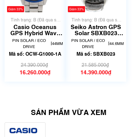
Giảm 33%
Giảm 33%
Tình trạng: B (Đã qua sử
Tình trạng: B (Đã qua sử
dụng, hàng đẹp, có chút
dụng, hàng đẹp, có chút
Casio Oceanus
Seiko Astron GPS
xước dăm)
xước dăm)
GPS Hybrid Wave
Solar SBXB023
Ceptor Titanium
(8X82-0AB0)
PIN SOLAR / ECO
PIN SOLAR / ECO
|
|
44MM
44.6MM
OCW-G1000-1A
DRIVE
DRIVE
Mã số: OCW-G1000-1A
Mã số: SBXB023
24.390.000₫
21.585.000₫
16.260.000₫
14.390.000₫
SẢN PHẨM VỪA XEM