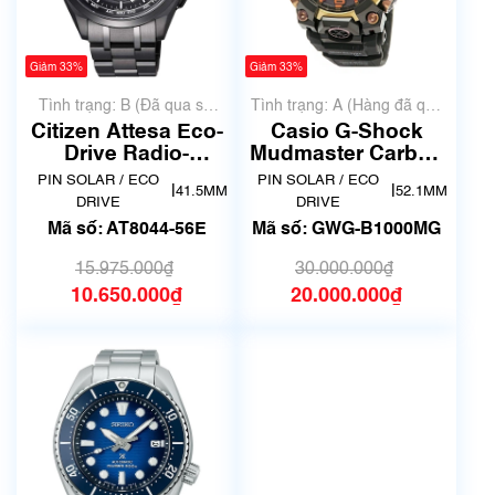
Giảm 33%
Giảm 33%
Tình trạng: B (Đã qua sử
Tình trạng: A (Hàng đã qua
dụng, hàng đẹp, có chút
sử dụng nhưng rất đẹp,
Citizen Attesa Eco-
Casio G-Shock
xước dăm)
không có xước)
Drive Radio-
Mudmaster Carbon
Controlled AT8044-
Core Guard GWG-
PIN SOLAR / ECO
PIN SOLAR / ECO
|
|
41.5MM
52.1MM
56E
B1000MG
DRIVE
DRIVE
Mã số: AT8044-56E
Mã số: GWG-B1000MG
15.975.000₫
30.000.000₫
10.650.000₫
20.000.000₫