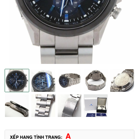
A
XẾP HẠNG TÌNH TRẠNG: