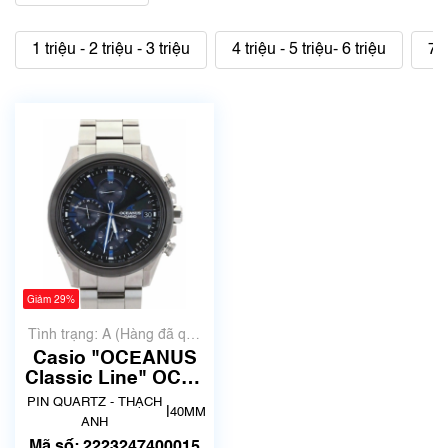
1 triệu - 2 triệu - 3 triệu
4 triệu - 5 triệu- 6 triệu
7 t
Giảm 29%
Tình trạng: A (Hàng đã qua
sử dụng nhưng rất đẹp,
Casio "OCEANUS
không có xước)
Classic Line" OCW-
T4000A-1AJF
PIN QUARTZ - THẠCH
|
40MM
ANH
Mã số: 2223247400015