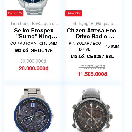
Giảm 33%
Giảm 33%
Tình trạng: B (Đã qua sử
Tình trạng: B (Đã qua sử
dụng, hàng đẹp, có chút
dụng, hàng đẹp, có chút
Seiko Prospex
Citizen Attesa Eco-
xước dăm)
xước dăm)
"Sumo" King
Drive Radio-
SBDC175
Controlled CB0287-
|
CƠ / AUTOMATIC
45.0MM
PIN SOLAR / ECO
|
40.6MM
68L
DRIVE
Mã số: SBDC175
Mã số: CB0287-68L
30.000.000₫
17.377.000₫
20.000.000₫
11.585.000₫