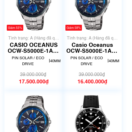
Giảm 55%
Giảm 58%
Tình trạng: A (Hàng đã qua
Tình trạng: A (Hàng đã qua
sử dụng nhưng rất đẹp,
sử dụng nhưng rất đẹp,
CASIO OCEANUS
Casio Oceanus
không có xước)
không có xước)
OCW-S5000E-1AJF
OCW-S5000E-1AJF
Radio Solar | Size
| Size 40mm | Đã
PIN SOLAR / ECO
PIN SOLAR / ECO
|
|
40MM
40MM
40mm
qua sử dụng 1
DRIVE
DRIVE
39.000.000₫
39.000.000₫
17.500.000₫
16.400.000₫