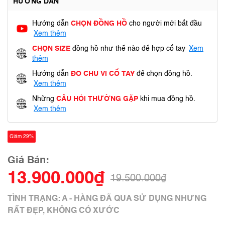
HƯỚNG DẪN
Hướng dẫn
CHỌN ĐỒNG HỒ
cho người mới bắt đầu
Xem thêm
CHỌN SIZE
đồng hồ như thế nào để hợp cổ tay
Xem
thêm
Hướng dẫn
ĐO CHU VI CỔ TAY
để chọn đồng hồ.
Xem thêm
Những
CÂU HỎI THƯỜNG GẶP
khi mua đồng hồ.
Xem thêm
Giảm 29%
Giá Bán:
13.900.000₫
19.500.000₫
TÌNH TRẠNG: A - HÀNG ĐÃ QUA SỬ DỤNG NHƯNG
RẤT ĐẸP, KHÔNG CÓ XƯỚC