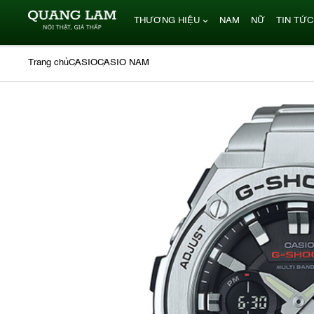
THƯƠNG HIỆU
NAM
NỮ
TIN TỨC
Trang chủ
CASIO
CASIO NAM