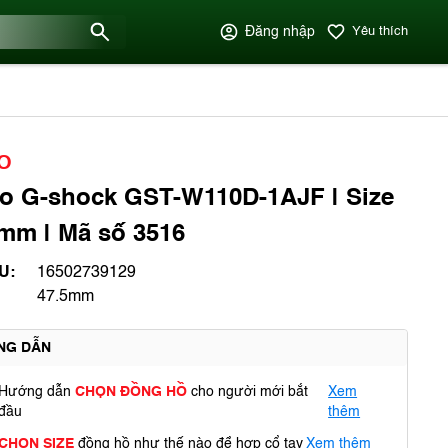
Đăng nhập
Yêu thích
O
o G-shock GST-W110D-1AJF | Size
mm | Mã số 3516
U:
16502739129
47.5mm
NG DẪN
Hướng dẫn
CHỌN ĐỒNG HỒ
cho người mới bắt
Xem
đầu
thêm
CHỌN SIZE
đồng hồ như thế nào để hợp cổ tay
Xem thêm