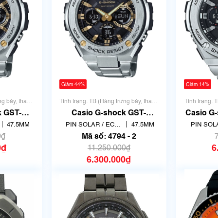
Giảm 44%
Giảm 14%
ng bày, thanh
Tình trạng: TB (Hàng trưng bày, thanh
Tình trạng: 
lý)
k GST-
Casio G-shock GST-
Casio G
| size
W110D-1A9JF | size
1AER | 
47.5MM
PIN SOLAR / ECO
47.5MM
PIN SOL
ố 4794
47.5mm | Mã số 4794 - 2
DRIVE
DR
0₫
Mã số: 4794 - 2
0₫
6
11.250.000₫
6.300.000₫