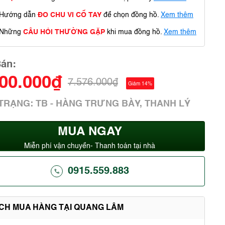
Hướng dẫn
ĐO CHU VI CỔ TAY
để chọn đồng hồ.
Xem thêm
Những
CÂU HỎI THƯỜNG GẶP
khi mua đồng hồ.
Xem thêm
Bán:
500.000₫
7.576.000₫
Giảm 14%
 TRẠNG: TB - HÀNG TRƯNG BÀY, THANH LÝ
MUA NGAY
Miễn phí vận chuyển- Thanh toán tại nhà
0915.559.883
ÍCH MUA HÀNG TẠI QUANG LÂM