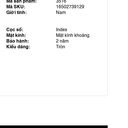
Mã sản phẩm:
3516
Mã SKU:
16502739129
Giới tính:
Nam
Cọc số:
Index
Mặt kính:
Mặt kính khoáng
Bảo hành:
2 năm
Kiểu dáng:
Tròn