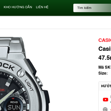
KHO HƯỚNG DẪN
LIÊN HỆ
CASI
Casi
47.5
Mã SK
Size:
HƯỚ