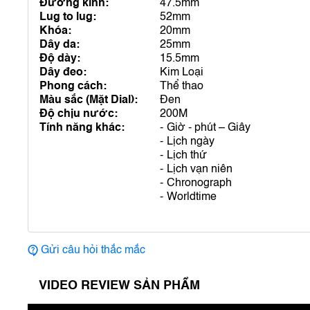
Đường kính:
47.5mm
Lug to lug:
52mm
Khóa:
20mm
Dây da:
25mm
Độ dày:
15.5mm
Dây đeo:
Kim Loại
Phong cách:
Thể thao
Màu sắc (Mặt Dial):
Đen
Độ chịu nước:
200M
Tính năng khác:
Giờ - phút – Giây
Lịch ngày
Lịch thứ
Lịch vạn niên
Chronograph
Worldtime
Gửi câu hỏi thắc mắc
VIDEO REVIEW SẢN PHẨM