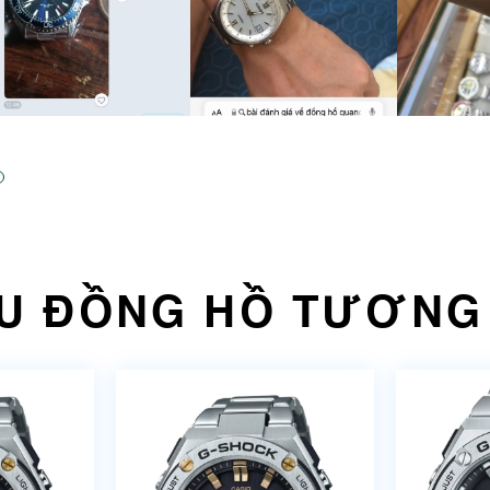
U ĐỒNG HỒ TƯƠNG