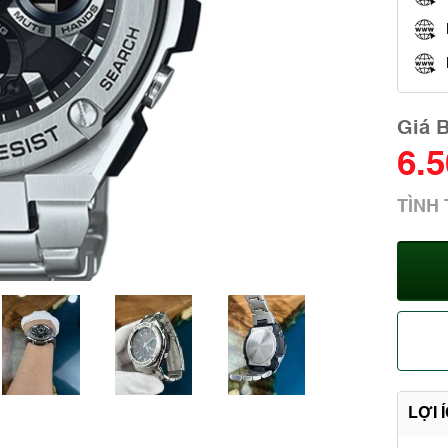
Giá 
6.
TÌNH
LỢI 