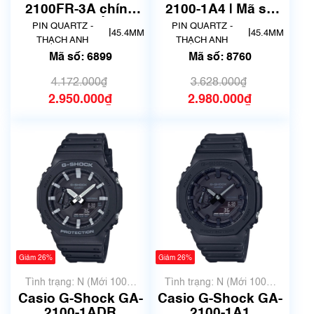
2100FR-3A chính
2100-1A4 | Mã số
hãng | Mã số 6899
8760
PIN QUARTZ -
PIN QUARTZ -
|
|
45.4MM
45.4MM
THẠCH ANH
THẠCH ANH
Mã số: 6899
Mã số: 8760
4.172.000₫
3.628.000₫
2.950.000₫
2.980.000₫
Giảm 26%
Giảm 26%
Tình trạng: N (Mới 100%
Tình trạng: N (Mới 100%
chưa qua sử dụng)
chưa qua sử dụng)
Casio G-Shock GA-
Casio G-Shock GA-
2100-1ADR
2100-1A1