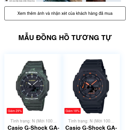
Xem thêm ảnh và nhận xét của khách hàng đã mua
MẪU ĐỒNG HỒ TƯƠNG TỰ
Giảm 29%
Giảm 18%
Tình trạng: N (Mới 100%
Tình trạng: N (Mới 100%
chưa qua sử dụng)
chưa qua sử dụng)
Casio G-Shock GA-
Casio G-Shock GA-