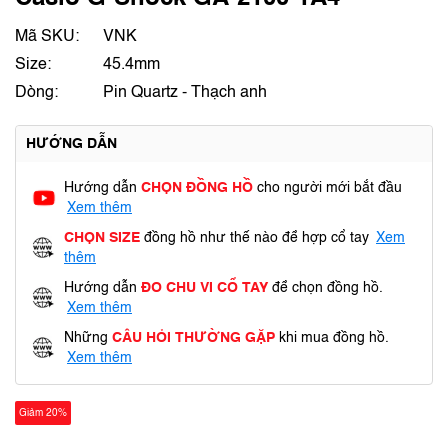
Mã SKU:
VNK
Size:
45.4mm
Dòng:
Pin Quartz - Thạch anh
HƯỚNG DẪN
Hướng dẫn
CHỌN ĐỒNG HỒ
cho người mới bắt đầu
Xem thêm
CHỌN SIZE
đồng hồ như thế nào để hợp cổ tay
Xem
thêm
Hướng dẫn
ĐO CHU VI CỔ TAY
để chọn đồng hồ.
Xem thêm
Những
CÂU HỎI THƯỜNG GẶP
khi mua đồng hồ.
Xem thêm
Giảm 20%