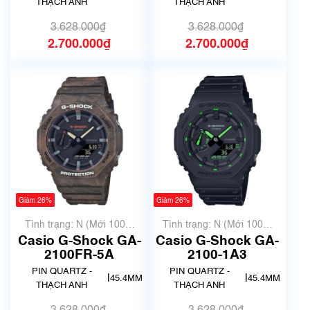
THẠCH ANH
THẠCH ANH
3.628.000₫
3.628.000₫
2.700.000₫
2.700.000₫
Giảm 26%
Giảm 26%
Tình trạng: N (Mới 100%
Tình trạng: N (Mới 100%
chưa qua sử dụng)
chưa qua sử dụng)
Casio G-Shock GA-
Casio G-Shock GA-
2100FR-5A
2100-1A3
PIN QUARTZ -
PIN QUARTZ -
|
|
45.4MM
45.4MM
THẠCH ANH
THẠCH ANH