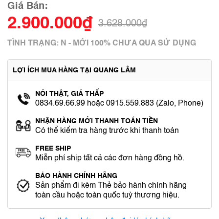
Giá Bán:
2.900.000₫
3.628.000₫
TÌNH TRẠNG: N - MỚI 100% CHƯA QUA SỬ DỤNG
LỢI ÍCH MUA HÀNG TẠI QUANG LÂM
NÓI THẬT, GIÁ THẤP
0834.69.66.99 hoặc 0915.559.883 (Zalo, Phone)
NHẬN HÀNG MỚI THANH TOÁN TIỀN
Có thể kiểm tra hàng trước khi thanh toán
FREE SHIP
Miễn phí ship tất cả các đơn hàng đồng hồ.
BẢO HÀNH CHÍNH HÃNG
Sản phẩm đi kèm Thẻ bảo hành chính hãng
toàn cầu hoặc toàn quốc tuỳ thương hiệu.