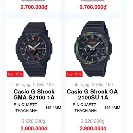
3.628.000₫
3.628.000₫
2.700.000₫
2.700.000₫
Giảm 20%
Giảm 23%
Tình trạng: N (Mới 100%
Tình trạng: N (Mới 100%
chưa qua sử dụng)
chưa qua sử dụng)
Casio G-Shock
Casio G-Shock GA-
GMA-S2100-1A
2100SU-1A
PIN QUARTZ -
PIN QUARTZ -
|
|
45.4MM
45.4MM
THẠCH ANH
THẠCH ANH
3.628.000₫
3.628.000₫
2.900.000₫
2.800.000₫