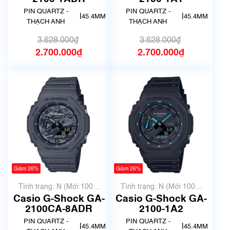
PIN QUARTZ -
PIN QUARTZ -
|
|
45.4MM
45.4MM
THẠCH ANH
THẠCH ANH
3.628.000₫
3.628.000₫
2.700.000₫
2.700.000₫
Giảm 26%
Giảm 26%
Tình trạng: N (Mới 100%
Tình trạng: N (Mới 100%
chưa qua sử dụng)
chưa qua sử dụng)
Casio G-Shock GA-
Casio G-Shock GA-
2100CA-8ADR
2100-1A2
PIN QUARTZ -
PIN QUARTZ -
|
|
45.4MM
45.4MM