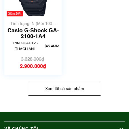
Giảm 20%
Tình trạng: N (Mới 100%
chưa qua sử dụng)
Casio G-Shock GA-
2100-1A4
PIN QUARTZ -
|
45.4MM
THẠCH ANH
3.628.000₫
2.900.000₫
Xem tất cả sản phẩm