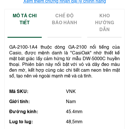
Xem thêm chứng nhận đại lý chính hãng
MÔ TẢ CHI
CHẾ ĐỘ
KHO
TIẾT
BẢO HÀNH
HƯỚNG
DẪN
GA-2100-1A4 thuộc dòng GA-2100 nổi tiếng của
Casio, được mệnh danh là "CasiOak" nhờ thiết kế
mặt bát giác lấy cảm hứng từ mẫu DW-5000C huyền
thoại. Phiên bản này nổi bật với vỏ và dây đeo màu
đen mờ, kết hợp cùng các chi tiết cam neon trên mặt
số, tạo nên vẻ ngoài mạnh mẽ và cá tính.
Mã SKU:
VNK
Giới tính:
Nam
Đường kính:
45.4mm
Lug to lug:
48,5mm