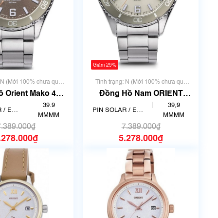
Giảm 29%
: N (Mới 100% chưa qua
Tình trạng: N (Mới 100% chưa qua
sử dụng)
sử dụng)
 Orient Mako 40
Đồng Hồ Nam ORIENT
N-WJ0004Y
Mako RN-WJ0003S
39.9
39,9
 / ECO
PIN SOLAR / ECO
MMMM
MMMM
E
DRIVE
7.389.000₫
7.389.000₫
.278.000₫
5.278.000₫