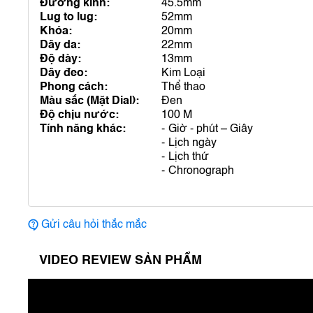
Đường kính:
45.5mm
Lug to lug:
52mm
Khóa:
20mm
Dây da:
22mm
Độ dày:
13mm
Dây đeo:
Kim Loại
Phong cách:
Thể thao
Màu sắc (Mặt Dial):
Đen
Độ chịu nước:
100 M
Tính năng khác:
Giờ - phút – Giây
Lịch ngày
Lịch thứ
Chronograph
Gửi câu hỏi thắc mắc
VIDEO REVIEW SẢN PHẨM