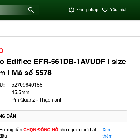
Đăng nhập
Yêu thích
O
o Edifice EFR-561DB-1AVUDF | size
 | Mã số 5578
U:
52709840188
45.5mm
Pin Quartz - Thạch anh
NG DẪN
Hướng dẫn
CHỌN ĐỒNG HỒ
cho người mới bắt
Xem
đầu
thêm