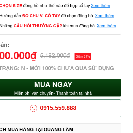
CHỌN SIZE
đồng hồ như thế nào để hợp cổ tay
Xem thêm
Hướng dẫn
ĐO CHU VI CỔ TAY
để chọn đồng hồ.
Xem thêm
Những
CÂU HỎI THƯỜNG GẶP
khi mua đồng hồ.
Xem thêm
Bán:
600.000₫
5.182.000₫
Giảm 31%
 TRẠNG: N - MỚI 100% CHƯA QUA SỬ DỤNG
MUA NGAY
Miễn phí vận chuyển- Thanh toán tại nhà
0915.559.883
ÍCH MUA HÀNG TẠI QUANG LÂM