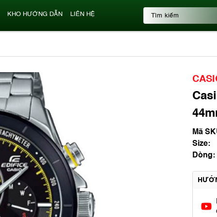
KHO HƯỚNG DẪN
LIÊN HỆ
CASI
Casi
44mm
Mã SK
Size:
Dòng:
HƯỚ