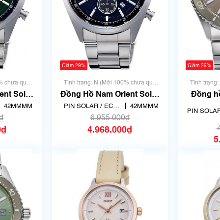
Giảm 29%
Giảm 29%
0% chưa qua
Tình trạng: N (Mới 100% chưa qua
Tình trạng
sử dụng)
ent Solar
Đồng Hồ Nam Orient Solar
Đồng hồ
TX
WV-0021TX
R
42MMMM
PIN SOLAR / ECO
42MMMM
PIN SOLAR
DRIVE
₫
6.955.000₫
DRIV
0₫
4.968.000₫
5