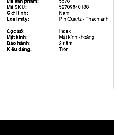
Mã sản phẩm:
5578
Mã SKU:
52709840188
Giới tính:
Nam
Loại máy:
Pin Quartz - Thạch anh
Cọc số:
Index
Mặt kính:
Mặt kính khoáng
Bảo hành:
2 năm
Kiểu dáng:
Tròn