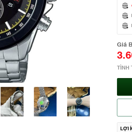
Giá 
3.
TÌNH
LỢI 