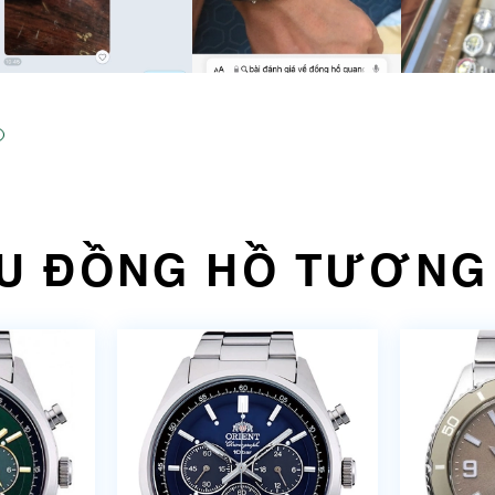
U ĐỒNG HỒ TƯƠNG