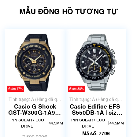
MẪU ĐỒNG HỒ TƯƠNG TỰ
Giảm 47%
Giảm 38%
Tình trạng: A (Hàng đã qua
Tình trạng: A (Hàng đã qua
sử dụng nhưng rất đẹp,
sử dụng nhưng rất đẹp,
Casio G-Shock
Casio Edifice EFS-
không có xước)
không có xước)
GST-W300G-1A9JF
S550DB-1A | size
| size 45mm | Mã số
44.5mm | Mã số
PIN SOLAR / ECO
PIN SOLAR / ECO
|
|
44.5MM
44.5MM
5687
7796
DRIVE
DRIVE
Mã số: 7796