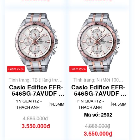
Giảm 27%
Giảm 25%
Tình trạng: TB (Hàng trưng
Tình trạng: N (Mới 100%
bày, thanh lý)
chưa qua sử dụng)
Casio Edifice EFR-
Casio Edifice EFR-
546SG-7AVUDF |
546SG-7AVUDF |
Size 45.5mm | Mã
Chính hãng | Mã số
PIN QUARTZ -
PIN QUARTZ -
|
|
44.5MM
44.5MM
số 5021
2502
THẠCH ANH
THẠCH ANH
Mã số: 2502
4.886.000₫
3.550.000₫
4.886.000₫
3.650.000₫