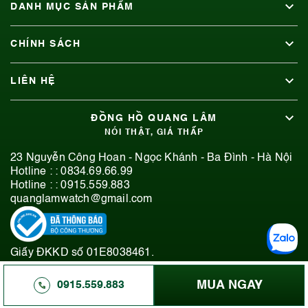
DANH MỤC SẢN PHẨM
CHÍNH SÁCH
LIÊN HỆ
ĐỒNG HỒ QUANG LÂM
NÓI THẬT, GIÁ THẤP
23 Nguyễn Công Hoan - Ngọc Khánh - Ba Đình - Hà Nội
Hotline : :
0834.69.66.99
Hotline : :
0915.559.883
quanglamwatch@gmail.com
Giấy ĐKKD số 01E8038461.
© 2019-2026 Bản quyền thuộc Đồng Hồ Quang Lâm.
MUA NGAY
0915.559.883