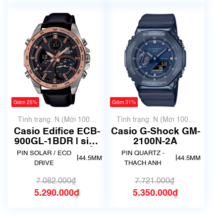
Giảm 25%
Giảm 31%
Tình trạng: N (Mới 100%
Tình trạng: N (Mới 100%
chưa qua sử dụng)
chưa qua sử dụng)
Casio Edifice ECB-
Casio G-Shock GM-
900GL-1BDR | size
2100N-2A
44.5mm | Mã số
PIN SOLAR / ECO
PIN QUARTZ -
|
|
44.5MM
44.5MM
2009
DRIVE
THẠCH ANH
7.082.000₫
7.721.000₫
5.290.000₫
5.350.000₫