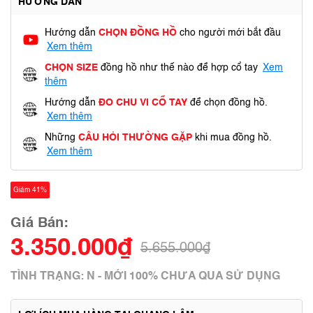
HƯỚNG DẪN
Hướng dẫn
CHỌN ĐỒNG HỒ
cho người mới bắt đầu
Xem thêm
CHỌN SIZE
đồng hồ như thế nào để hợp cổ tay
Xem
thêm
Hướng dẫn
ĐO CHU VI CỔ TAY
để chọn đồng hồ.
Xem thêm
Những
CÂU HỎI THƯỜNG GẶP
khi mua đồng hồ.
Xem thêm
Giảm 41%
Giá Bán:
3.350.000₫
5.655.000₫
TÌNH TRẠNG: N - MỚI 100% CHƯA QUA SỬ DỤNG