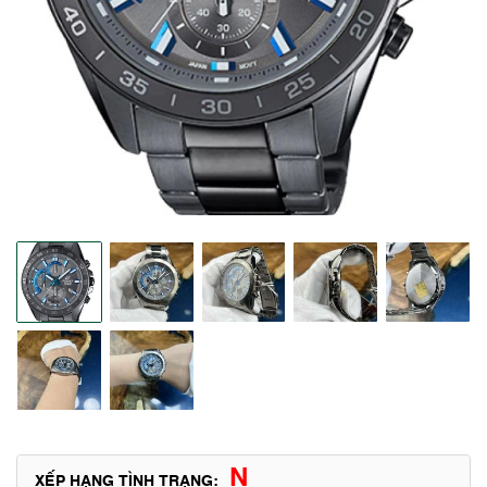
N
XẾP HẠNG TÌNH TRẠNG: