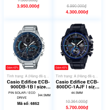
7.500.000₫
3.950.000₫
6.990.000₫
4.300.000₫
Giảm 43%
Giảm 45%
Tình trạng: A (Hàng đã qua
Tình trạng: A (Hàng đã qua
sử dụng nhưng rất đẹp,
sử dụng nhưng rất đẹp,
Casio Edifice ECB-
Casio Edifice ECB-
không có xước)
không có xước)
900DB-1B | size
800DC-1AJF | size
46mm | Mã số 6852
44.5mm | Mã số
PIN SOLAR / ECO
44.5MM
|
44.5MM
4960
DRIVE
10.364.000₫
Mã số: 6852
5.700.000₫