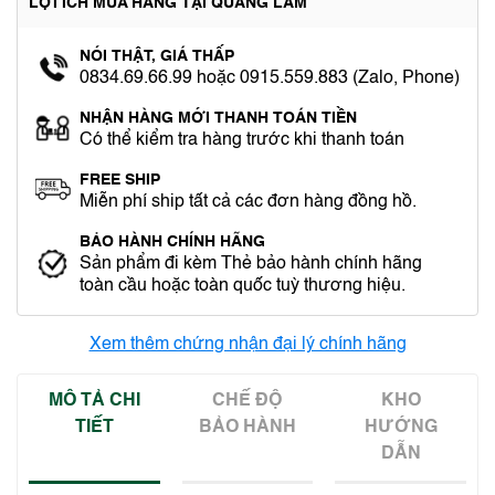
LỢI ÍCH MUA HÀNG TẠI QUANG LÂM
NÓI THẬT, GIÁ THẤP
0834.69.66.99 hoặc 0915.559.883 (Zalo, Phone)
NHẬN HÀNG MỚI THANH TOÁN TIỀN
Có thể kiểm tra hàng trước khi thanh toán
FREE SHIP
Miễn phí ship tất cả các đơn hàng đồng hồ.
BẢO HÀNH CHÍNH HÃNG
Sản phẩm đi kèm Thẻ bảo hành chính hãng
toàn cầu hoặc toàn quốc tuỳ thương hiệu.
Xem thêm chứng nhận đại lý chính hãng
MÔ TẢ CHI
CHẾ ĐỘ
KHO
TIẾT
BẢO HÀNH
HƯỚNG
DẪN