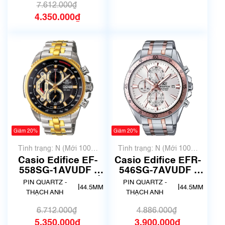
7.612.000₫
4.350.000₫
Giảm 20%
Giảm 20%
Tình trạng: N (Mới 100%
Tình trạng: N (Mới 100%
chưa qua sử dụng)
chưa qua sử dụng)
Casio Edifice EF-
Casio Edifice EFR-
558SG-1AVUDF |
546SG-7AVUDF |
size 45mm | Mã số
Size 45.5mm | Mã
PIN QUARTZ -
PIN QUARTZ -
|
|
44.5MM
44.5MM
2667
số 2502
THẠCH ANH
THẠCH ANH
6.712.000₫
4.886.000₫
5.350.000₫
3.900.000₫