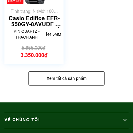
Giảm 41%
Tình trạng: N (Mới 100%
chưa qua sử dụng)
Casio Edifice EFR-
550GY-8AVUDF |
size 45mm | Mã số
PIN QUARTZ -
|
44.5MM
5655
THẠCH ANH
5.655.000₫
3.350.000₫
Xem tất cả sản phẩm
VỀ CHÚNG TÔI