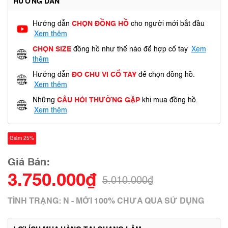
HƯỚNG DẪN
Hướng dẫn
CHỌN ĐỒNG HỒ
cho người mới bắt đầu
Xem thêm
CHỌN SIZE
đồng hồ như thế nào để hợp cổ tay
Xem
thêm
Hướng dẫn
ĐO CHU VI CỔ TAY
để chọn đồng hồ.
Xem thêm
Những
CÂU HỎI THƯỜNG GẶP
khi mua đồng hồ.
Xem thêm
Giảm 25%
Giá Bán:
3.750.000₫
5.010.000₫
TÌNH TRẠNG: N - MỚI 100% CHƯA QUA SỬ DỤNG