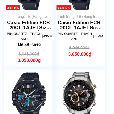
Giảm 36%
Giảm 40%
Tình trạng: TB (Hàng trưng
Tình trạng: TB (Hàng trưng
bày, thanh lý)
bày, thanh lý)
Casio Edifice ECB-
Casio Edifice ECB-
20CL-1AJF | Size
20CL-1AJF | Size
43mm | Mã số 6919
43mm | Mã số 7039
PIN QUARTZ - THẠCH
PIN QUARTZ - THẠCH
|
|
43MM
43MM
ANH
ANH
Mã số: 6919
6.046.000₫
3.650.000₫
6.046.000₫
3.850.000₫