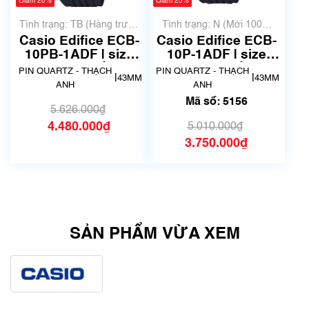
Giảm 20%
Giảm 25%
Tình trạng: TB (Hàng trưng
Tình trạng: N (Mới 100%
bày, thanh lý)
chưa qua sử dụng)
Casio Edifice ECB-
Casio Edifice ECB-
10PB-1ADF | size
10P-1ADF | size
46mm | Mã số 5164
46mm | Mã số 5156
PIN QUARTZ - THẠCH
PIN QUARTZ - THẠCH
|
|
43MM
43MM
ANH
ANH
Mã số: 5156
5.626.000₫
4.480.000₫
5.010.000₫
3.750.000₫
SẢN PHẨM VỪA XEM