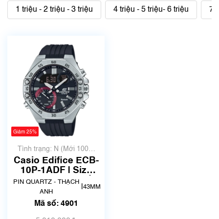
1 triệu - 2 triệu - 3 triệu
4 triệu - 5 triệu- 6 triệu
7 t
Giảm 25%
Tình trạng: N (Mới 100%
chưa qua sử dụng)
Casio Edifice ECB-
10P-1ADF | Size
43.5mm | Mã số
PIN QUARTZ - THẠCH
|
43MM
4901
ANH
Mã số: 4901