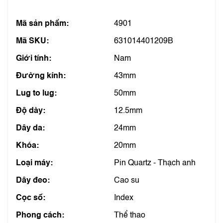
Mã sản phẩm:
4901
Mã SKU:
631014401209B
Giới tính:
Nam
Đường kính:
43mm
Lug to lug:
50mm
Độ dày:
12.5mm
Dây da:
24mm
Khóa:
20mm
Loại máy:
Pin Quartz - Thạch anh
Dây đeo:
Cao su
Cọc số:
Index
Phong cách:
Thể thao