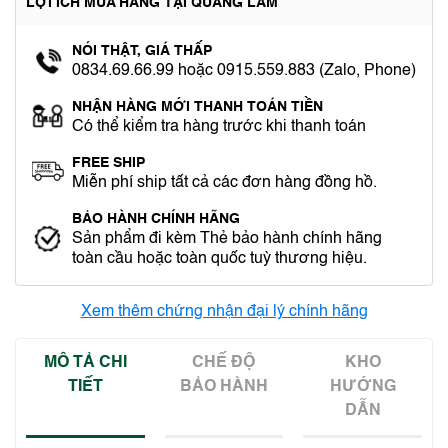
LỢI ÍCH MUA HÀNG TẠI QUANG LÂM
NÓI THẬT, GIÁ THẤP
0834.69.66.99 hoặc 0915.559.883 (Zalo, Phone)
NHẬN HÀNG MỚI THANH TOÁN TIỀN
Có thể kiểm tra hàng trước khi thanh toán
FREE SHIP
Miễn phí ship tất cả các đơn hàng đồng hồ.
BẢO HÀNH CHÍNH HÃNG
Sản phẩm đi kèm Thẻ bảo hành chính hãng
toàn cầu hoặc toàn quốc tuỳ thương hiệu.
Xem thêm chứng nhận đại lý chính hãng
MÔ TẢ CHI
CHẾ ĐỘ
KHO
TIẾT
BẢO HÀNH
HƯỚNG
DẪN