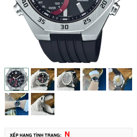
N
XẾP HẠNG TÌNH TRẠNG: