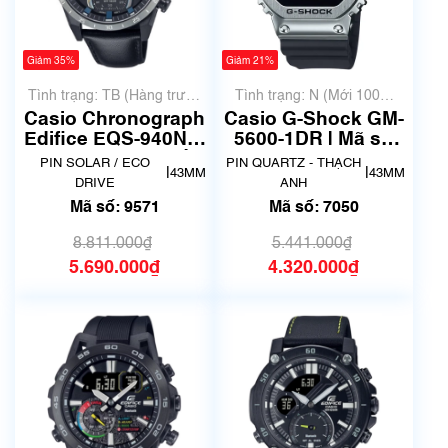
Giảm 35%
Giảm 21%
Tình trạng: TB (Hàng trưng
Tình trạng: N (Mới 100%
bày, thanh lý)
chưa qua sử dụng)
Casio Chronograph
Casio G-Shock GM-
Edifice EQS-940NL-
5600-1DR | Mã số
1AVUDF | Mã số
7050
PIN SOLAR / ECO
PIN QUARTZ - THẠCH
|
|
43MM
43MM
9571
DRIVE
ANH
Mã số: 9571
Mã số: 7050
8.811.000₫
5.441.000₫
5.690.000₫
4.320.000₫