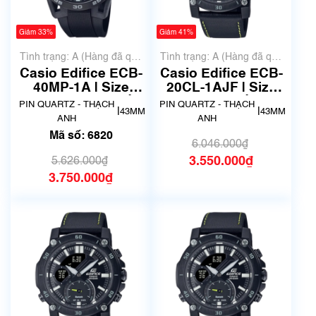
Giảm 33%
Giảm 41%
Tình trạng: A (Hàng đã qua
Tình trạng: A (Hàng đã qua
sử dụng nhưng rất đẹp,
sử dụng nhưng rất đẹp,
Casio Edifice ECB-
Casio Edifice ECB-
không có xước)
không có xước)
40MP-1A | Size
20CL-1AJF | Size
43.5mm | Mã số
43mm | Mã số 7798
PIN QUARTZ - THẠCH
PIN QUARTZ - THẠCH
|
|
43MM
43MM
6820
ANH
ANH
Mã số: 6820
6.046.000₫
3.550.000₫
5.626.000₫
3.750.000₫