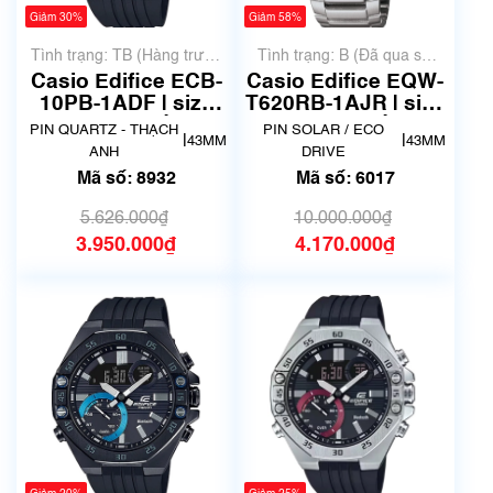
Giảm 30%
Giảm 58%
Tình trạng: TB (Hàng trưng
Tình trạng: B (Đã qua sử
bày, thanh lý)
dụng, hàng đẹp, có chút
Casio Edifice ECB-
Casio Edifice EQW-
xước dăm)
10PB-1ADF | size
T620RB-1AJR | size
46mm | Mã số 8932
44mm | Mã số 6017
PIN QUARTZ - THẠCH
PIN SOLAR / ECO
|
|
43MM
43MM
ANH
DRIVE
Mã số: 8932
Mã số: 6017
5.626.000₫
10.000.000₫
3.950.000₫
4.170.000₫