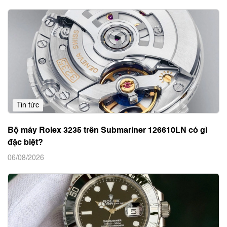
Tin tức
Trải nghiệm Omega De Ville 431.53.41.22.13.001 trên
tay 16,5 cm
07/08/2026
Tin tức
Bộ máy Rolex 3235 trên Submariner 126610LN có gì
đặc biệt?