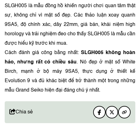
yếu tố ảnh hưởng rõ đến niềm tin khi giao dịch SLGH005
cũ.
Kết luận
Những câu hỏi trên diễn đàn quốc tế cho thấy Grand Seiko
SLGH005 là mẫu đồng hồ khiến người chơi quan tâm thật
sự, không chỉ vì mặt số đẹp. Các thảo luận xoay quanh
9SA5, độ chính xác, dây 22mm, giá bán, khái niệm high
horology và trải nghiệm đeo cho thấy SLGH005 là mẫu cần
được hiểu kỹ trước khi mua.
Cách đánh giá công bằng nhất:
SLGH005 không hoàn
hảo, nhưng rất có chiều sâu
. Nó đẹp ở mặt số White
Birch, mạnh ở bộ máy 9SA5, thực dụng ở thiết kế
Evolution 9 và đủ khác biệt để trở thành một trong những
mẫu Grand Seiko hiện đại đáng chú ý nhất.