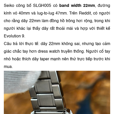
8. Dây 22mm của SLGH005 có quá to không?
Đây là một trong những điểm gây tranh luận nhiều. Grand
Seiko công bố SLGH005 có
band width 22mm
, đường
kính vỏ 40mm và lug-to-lug 47mm. Trên Reddit, có người
cho rằng dây 22mm làm đồng hồ trông hơi rộng, trong khi
người khác lại thấy dây rất thoải mái và hợp với thiết kế
Evolution 9.
Câu trả lời thực tế: dây 22mm không sai, nhưng tạo cảm
giác chắc tay hơn dress watch truyền thống. Người cổ tay
nhỏ hoặc thích dây taper mạnh nên thử trực tiếp trước khi
mua.