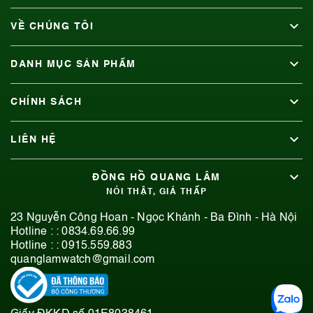
Rolex 126610LN có phù hợp đeo hằng ngày không?
06/08/2026
VỀ CHÚNG TÔI
DANH MỤC SẢN PHẨM
CHÍNH SÁCH
LIÊN HỆ
ĐỒNG HỒ QUANG LÂM
NÓI THẬT, GIÁ THẤP