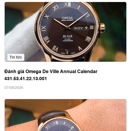
Tin tức
Omega Calibre 8611: Lịch thường niên hoạt động thế
nào và cách chỉnh đúng
07/08/2026
Tin tức
Đánh giá Omega De Ville Annual Calendar
431.53.41.22.13.001
07/08/2026