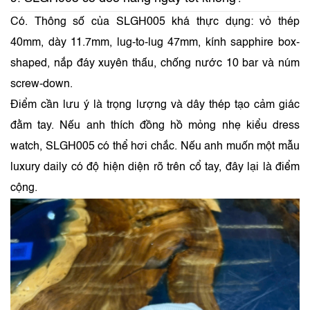
9. SLGH005 có đeo hằng ngày tốt không?
Có. Thông số của SLGH005 khá thực dụng: vỏ thép
40mm, dày 11.7mm, lug-to-lug 47mm, kính sapphire box-
shaped, nắp đáy xuyên thấu, chống nước 10 bar và núm
screw-down.
Điểm cần lưu ý là trọng lượng và dây thép tạo cảm giác
đằm tay. Nếu anh thích đồng hồ mỏng nhẹ kiểu dress
watch, SLGH005 có thể hơi chắc. Nếu anh muốn một mẫu
luxury daily có độ hiện diện rõ trên cổ tay, đây lại là điểm
cộng.