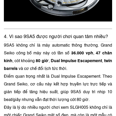
4. Vì sao 9SA5 được người chơi quan tâm nhiều?
9SA5 không chỉ là máy automatic thông thường. Grand
Seiko công bố máy này có tần số
36.000 vph
,
47 chân
kính
, cót khoảng
80 giờ
,
Dual Impulse Escapement
,
twin
barrels
và cơ chế đổi lịch tức thời.
Điểm quan trọng nhất là Dual Impulse Escapement. Theo
Grand Seiko, cơ cấu này kết hợp truyền lực trực tiếp và
gián tiếp để tăng hiệu suất, giúp 9SA5 duy trì nhịp 10
beat/giây nhưng vẫn đạt thời lượng cót 80 giờ.
Đây là lý do nhiều người chơi xem SLGH005 không chỉ là
một chiếc Grand Seiko mặt số đẹp, mà còn là một mẫu có