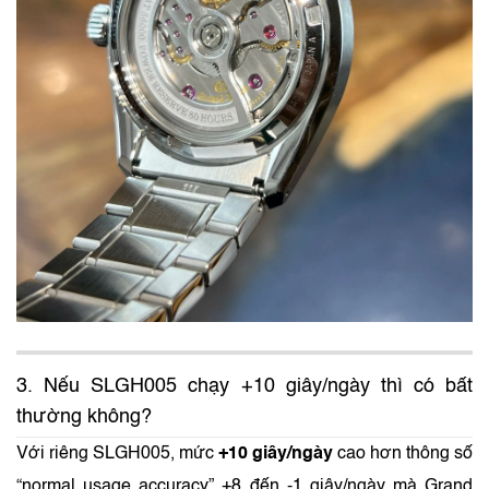
3. Nếu SLGH005 chạy +10 giây/ngày thì có bất
thường không?
Với riêng SLGH005, mức
+10 giây/ngày
cao hơn thông số
“normal usage accuracy” +8 đến -1 giây/ngày mà Grand