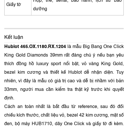
Hộp, thẻ, serial, bảo hành, lịch sử bảo
Giấy tờ
dưỡng
Kết luận
Hublot 465.OX.1180.RX.1204
là mẫu Big Bang One Click
King Gold Diamonds 39mm rất đáng chú ý nếu bạn yêu
thích đồng hồ luxury sport nổi bật, vỏ vàng King Gold,
bezel kim cương và thiết kế Hublot dễ nhận diện. Tuy
nhiên, vì đây là mẫu có giá trị cao và dễ bị nhầm với bản
33mm, người mua cần kiểm tra thật kỹ trước khi quyết
định.
Cách an toàn nhất là bắt đầu từ reference, sau đó đối
chiếu kích thước, chất liệu vỏ, bezel 42 kim cương, mặt số
đen, bộ máy HUB1710, dây One Click và giấy tờ đi kèm.