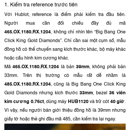
1. Kiểm tra reference trước tiên
Với Hublot, reference là điểm phải kiểm tra đầu tiên.
Người mua cần đối chiếu đầy đủ mã
465.OX.1180.RX.1204
, không chỉ nhìn tên “Big Bang One
Click King Gold Diamonds”. Chỉ cần sai một cụm số, mẫu
đồng hồ có thể chuyển sang kích thước khác, bộ máy khác
hoặc cấu hình kim cương khác.
Mã
465.OX.1180.RX.1204
là bản
39mm
, không phải bản
33mm. Trên thị trường có mẫu rất dễ nhầm là
485.OX.1180.RX.1204
, cũng là Big Bang One Click King
Gold Diamonds nhưng kích thước
33mm
, bezel
36 viên
kim cương 0.76ct
, dùng máy
HUB1120
và trữ cót
40 giờ
.
Vì vậy, nếu người bán giới thiệu đồng hồ là 39mm nhưng
giấy tờ hoặc thẻ ghi đầu mã 485, cần kiểm tra lại ngay.