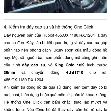
4. Kiểm tra dây cao su và hệ thống One Click
Dây nguyên bản của Hublot 465.OX.1180.RX.1204 là dây
cao su đen. Đây là chi tiết quan trọng vì dây cao su góp
phần tạo nên phong cách luxury sport của mẫu đồng hồ
này. Một số nguồn bán sản phẩm đúng mã cũng ghi nhận
cấu hình
dây cao su
, vỏ
King Gold 18K
, kích thước
39mm
và chuyển động
HUB1710
cho ref.
465.OX.1180.RX.1204.
Khi kiểm tra đồng hồ đã qua sử dụng, nên xem dây có bị
nứt, chai, biến dạng hoặc quá mềm ở phần lỗ khóa không.
Hệ thống One Click cần bấm chắc, tháo lắp mượt và
không lỏng. Nếu đồng hồ đã thay dây, cần hỏi rõ dây là