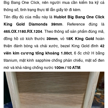
Big Bang One Click, nên người mua cần kiểm tra kỹ cả
thông số, tình trạng thực tế lẫn giấy tờ đi kèm.
Tên đầy đủ của mẫu này là
Hublot Big Bang One Click
King Gold Diamonds 39mm
. Reference đúng là
465.OX.1180.RX.1204
. Theo thông số sản phẩm đúng mã,
đồng hồ có kích thước
39mm
, vỏ
18K King Gold
hoàn
thiện đánh bóng và chải xước, bezel King Gold đính
42
viên kim cương tổng khoảng 1.00ct
, 6 ốc chữ H bằng
titanium, mặt kính sapphire chống phản chiếu, mặt số đen
mờ và khả năng chống nước
100m / 10 ATM
.