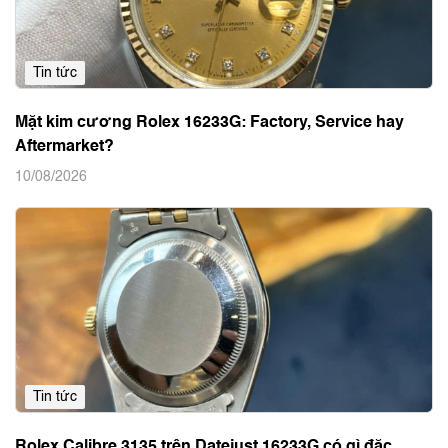
Tin tức
Mặt kim cương Rolex 16233G: Factory, Service hay
Aftermarket?
10/08/2026
Tin tức
Rolex Calibre 3135 trên Datejust 16233G có gì đặc