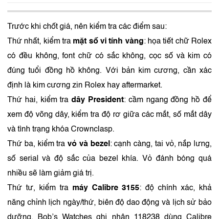
Trước khi chốt giá, nên kiểm tra các điểm sau:
Thứ nhất, kiểm tra
mặt số vi tính vàng
: họa tiết chữ Rolex
có đều không, font chữ có sắc không, cọc số và kim có
đúng tuổi đồng hồ không. Với bản kim cương, cần xác
định là kim cương zin Rolex hay aftermarket.
Thứ hai, kiểm tra
dây President
: cầm ngang đồng hồ để
xem độ võng dây, kiểm tra độ rơ giữa các mắt, số mắt dây
và tình trạng khóa Crownclasp.
Thứ ba, kiểm tra
vỏ và bezel
: cạnh càng, tai vỏ, nắp lưng,
số serial và độ sắc của bezel khía. Vỏ đánh bóng quá
nhiều sẽ làm giảm giá trị.
Thứ tư, kiểm tra
máy Calibre 3155
: độ chính xác, khả
năng chỉnh lịch ngày/thứ, biên độ dao động và lịch sử bảo
dưỡng. Bob’s Watches ghi nhận 118238 dùng Calibre