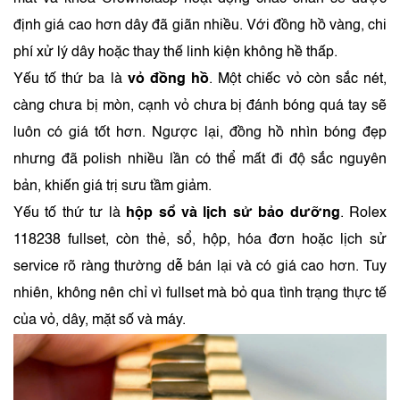
định giá cao hơn dây đã giãn nhiều. Với đồng hồ vàng, chi
phí xử lý dây hoặc thay thế linh kiện không hề thấp.
Yếu tố thứ ba là
vỏ đồng hồ
. Một chiếc vỏ còn sắc nét,
càng chưa bị mòn, cạnh vỏ chưa bị đánh bóng quá tay sẽ
luôn có giá tốt hơn. Ngược lại, đồng hồ nhìn bóng đẹp
nhưng đã polish nhiều lần có thể mất đi độ sắc nguyên
bản, khiến giá trị sưu tầm giảm.
Yếu tố thứ tư là
hộp sổ và lịch sử bảo dưỡng
. Rolex
118238 fullset, còn thẻ, sổ, hộp, hóa đơn hoặc lịch sử
service rõ ràng thường dễ bán lại và có giá cao hơn. Tuy
nhiên, không nên chỉ vì fullset mà bỏ qua tình trạng thực tế
của vỏ, dây, mặt số và máy.