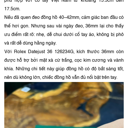
phù hợp với cổ tay Việt Nam từ khoảng 15.5cm đến
17.5cm.
Nếu đã quen đeo đồng hồ 40–42mm, cảm giác ban đầu có
thể hơi gọn. Nhưng sau vài ngày đeo, 36mm lại cho thấy
ưu điểm rất rõ: nhẹ, dễ chui dưới cổ tay áo, không bị phô
và rất dễ dùng hằng ngày.
Với Rolex Datejust 36 126234G, kích thước 36mm còn
được hỗ trợ bởi mặt xà cừ trắng, cọc kim cương và vành
khía. Những chi tiết này giúp đồng hồ có độ bắt sáng tốt,
nên dù không lớn, chiếc đồng hồ vẫn đủ nổi bật trên tay.