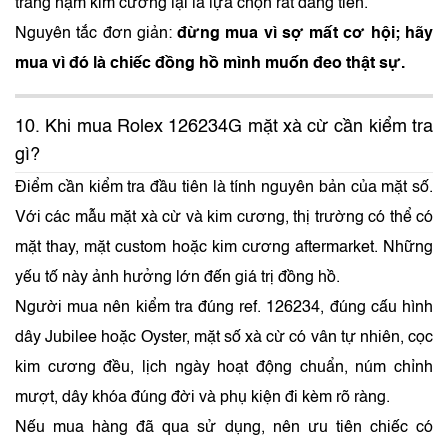
trắng nạm kim cương lại là lựa chọn rất đáng tiền.
Nguyên tắc đơn giản:
đừng mua vì sợ mất cơ hội; hãy
mua vì đó là chiếc đồng hồ mình muốn đeo thật sự.
10. Khi mua Rolex 126234G mặt xà cừ cần kiểm tra
gì?
Điểm cần kiểm tra đầu tiên là tính nguyên bản của mặt số.
Với các mẫu mặt xà cừ và kim cương, thị trường có thể có
mặt thay, mặt custom hoặc kim cương aftermarket. Những
yếu tố này ảnh hưởng lớn đến giá trị đồng hồ.
Người mua nên kiểm tra đúng ref. 126234, đúng cấu hình
dây Jubilee hoặc Oyster, mặt số xà cừ có vân tự nhiên, cọc
kim cương đều, lịch ngày hoạt động chuẩn, núm chỉnh
mượt, dây khóa đúng đời và phụ kiện đi kèm rõ ràng.
Nếu mua hàng đã qua sử dụng, nên ưu tiên chiếc có