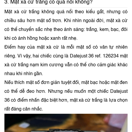
3. Mặt xà cừ trắng có quá nổi không?
Mặt xà cừ trắng không quá nổi theo kiểu gắt, nhưng có
chiều sâu hơn mặt số trơn. Khi nhìn ngoài đời, mặt xà cừ
có thể chuyển sắc nhẹ theo ánh sáng: trắng, kem, bạc, đôi
khi có ánh hồng hoặc xanh rất nhẹ.
Điểm hay của mặt xà cừ là mỗi mặt số có vân tự nhiên
riêng. Vì vậy, hai chiếc cùng là Datejust 36 ref. 126234 mặt
xà cừ trắng nạm kim cương vẫn có thể cho cảm giác khác
nhau khi nhìn gần.
Nếu thích mặt số đơn giản tuyệt đối, mặt bạc hoặc mặt đen
có thể dễ đeo hơn. Nhưng nếu muốn một chiếc Datejust
36 có điểm nhấn đặc biệt hơn, mặt xà cừ trắng là lựa chọn
rất đáng cân nhắc.