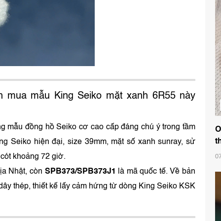
n mua mẫu King Seiko mặt xanh 6R55 này
ng mẫu đồng hồ Seiko cơ cao cấp đáng chú ý trong tầm
O
t
ng Seiko hiện đại, size 39mm, mặt số xanh sunray, sử
cót khoảng 72 giờ.
0
ịa Nhật, còn
SPB373/SPB373J1
là mã quốc tế. Về bản
 dây thép, thiết kế lấy cảm hứng từ dòng King Seiko KSK