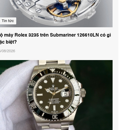
Tin tức
ộ máy Rolex 3235 trên Submariner 126610LN có gì
ặc biệt?
6/08/2026