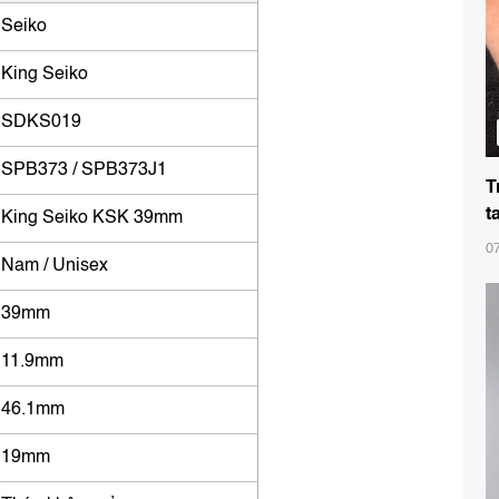
Seiko
King Seiko
SDKS019
SPB373 / SPB373J1
T
t
King Seiko KSK 39mm
0
Nam / Unisex
39mm
11.9mm
46.1mm
19mm