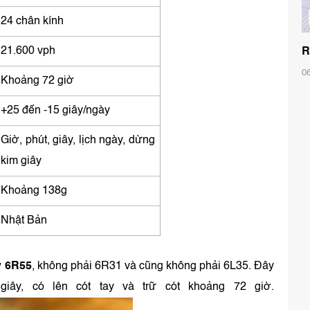
24 chân kính
21.600 vph
R
0
Khoảng 72 giờ
+25 đến -15 giây/ngày
Giờ, phút, giây, lịch ngày, dừng
kim giây
Khoảng 138g
Nhật Bản
 6R55
, không phải 6R31 và cũng không phải 6L35. Đây
iây, có lên cót tay và trữ cót khoảng 72 giờ.