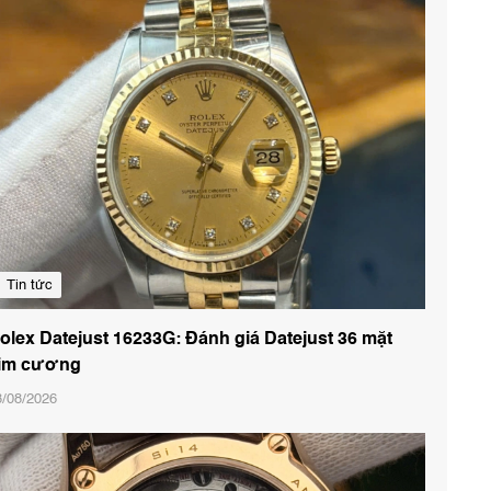
Tin tức
olex Datejust 16233G: Đánh giá Datejust 36 mặt
im cương
8/08/2026