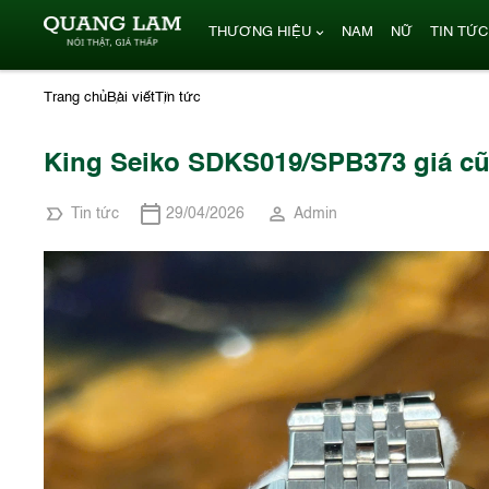
THƯƠNG HIỆU
NAM
NỮ
TIN TỨC
Trang chủ
Bài viết
Tin tức
King Seiko SDKS019/SPB373 giá c
Tin tức
29/04/2026
Admin