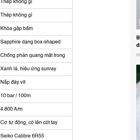
Thép không gỉ
Thép không gỉ
Khóa gập bấm
B
Sapphire dạng box-shaped
đ
Chống phản quang mặt trong
0
Xanh lá, hiệu ứng sunray
Nắp đáy vít
10 bar / 100m
4.800 A/m
Cơ tự động, có lên cót tay
Seiko Calibre 6R55