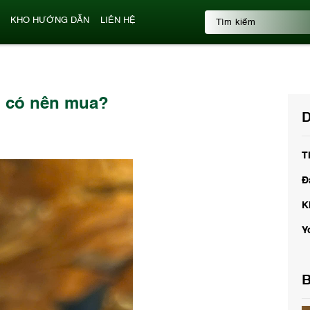
KHO HƯỚNG DẪN
LIÊN HỆ
ũ có nên mua?
D
T
Đ
K
Y
B