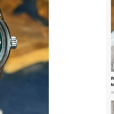
R
k
0