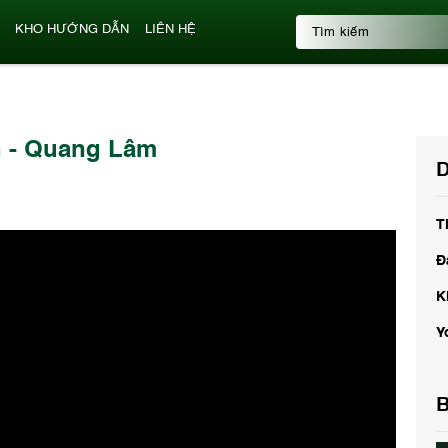
KHO HƯỚNG DẪN
LIÊN HỆ
2h - Quang Lâm
D
T
Đ
K
Y
B