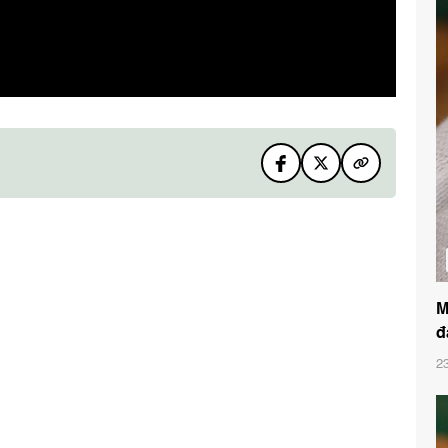
M
đ
2