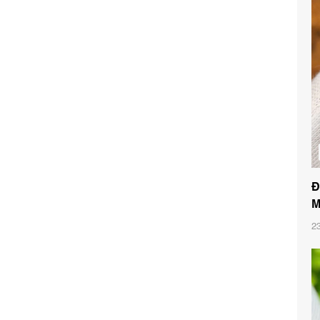
Đ
M
2