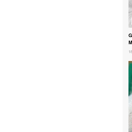
G
M
1