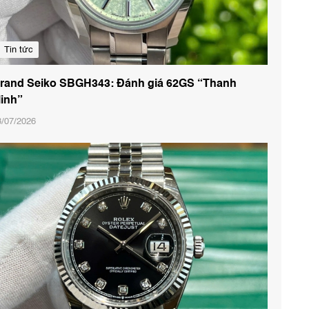
Tin tức
rand Seiko SBGH343: Đánh giá 62GS “Thanh
inh”
8/07/2026