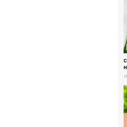
C
H
1