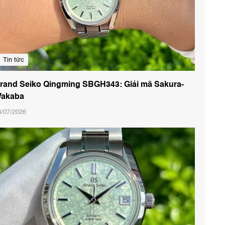
Tin tức
rand Seiko Qingming SBGH343: Giải mã Sakura-
akaba
8/07/2026