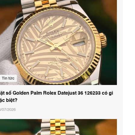
Tin tức
ặt số Golden Palm Rolex Datejust 36 126233 có gì
ặc biệt?
3/07/2026