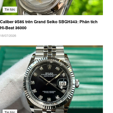
Tin tức
Caliber 9S85 trên Grand Seiko SBGH343: Phân tích
Hi-Beat 36000
18/07/2026
Tin tức