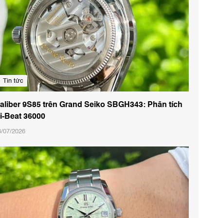
Tin tức
aliber 9S85 trên Grand Seiko SBGH343: Phân tích
i-Beat 36000
8/07/2026