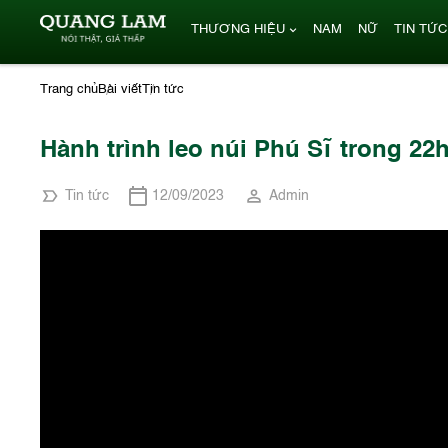
THƯƠNG HIỆU
NAM
NỮ
TIN TỨC
Trang chủ
Bài viết
Tin tức
Hành trình leo núi Phú Sĩ trong 2
Tin tức
12/09/2023
Admin