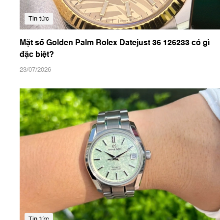
Tin tức
Mặt số Golden Palm Rolex Datejust 36 126233 có gì
đặc biệt?
23/07/2026
Tin tức