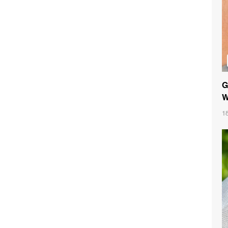
G
W
1