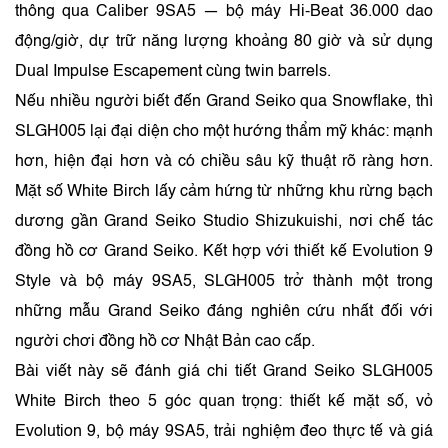
thông qua Caliber 9SA5 — bộ máy Hi-Beat 36.000 dao
động/giờ, dự trữ năng lượng khoảng 80 giờ và sử dụng
Dual Impulse Escapement cùng twin barrels.
Nếu nhiều người biết đến Grand Seiko qua Snowflake, thì
SLGH005 lại đại diện cho một hướng thẩm mỹ khác: mạnh
hơn, hiện đại hơn và có chiều sâu kỹ thuật rõ ràng hơn.
Mặt số White Birch lấy cảm hứng từ những khu rừng bạch
dương gần Grand Seiko Studio Shizukuishi, nơi chế tác
đồng hồ cơ Grand Seiko. Kết hợp với thiết kế Evolution 9
Style và bộ máy 9SA5, SLGH005 trở thành một trong
những mẫu Grand Seiko đáng nghiên cứu nhất đối với
người chơi đồng hồ cơ Nhật Bản cao cấp.
Bài viết này sẽ đánh giá chi tiết Grand Seiko SLGH005
White Birch theo 5 góc quan trọng: thiết kế mặt số, vỏ
Evolution 9, bộ máy 9SA5, trải nghiệm đeo thực tế và giá