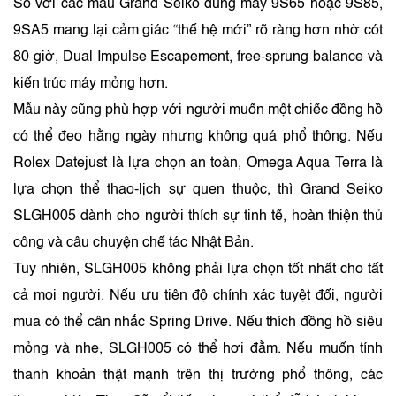
So với các mẫu Grand Seiko dùng máy 9S65 hoặc 9S85,
9SA5 mang lại cảm giác “thế hệ mới” rõ ràng hơn nhờ cót
80 giờ, Dual Impulse Escapement, free-sprung balance và
kiến trúc máy mỏng hơn.
Mẫu này cũng phù hợp với người muốn một chiếc đồng hồ
có thể đeo hằng ngày nhưng không quá phổ thông. Nếu
Rolex Datejust là lựa chọn an toàn, Omega Aqua Terra là
lựa chọn thể thao-lịch sự quen thuộc, thì Grand Seiko
SLGH005 dành cho người thích sự tinh tế, hoàn thiện thủ
công và câu chuyện chế tác Nhật Bản.
Tuy nhiên, SLGH005 không phải lựa chọn tốt nhất cho tất
cả mọi người. Nếu ưu tiên độ chính xác tuyệt đối, người
mua có thể cân nhắc Spring Drive. Nếu thích đồng hồ siêu
mỏng và nhẹ, SLGH005 có thể hơi đằm. Nếu muốn tính
thanh khoản thật mạnh trên thị trường phổ thông, các