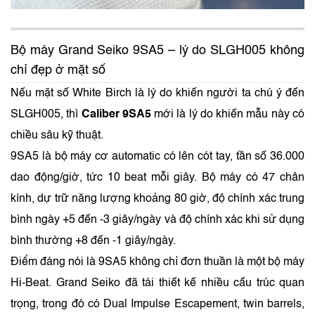
Bộ máy Grand Seiko 9SA5 – lý do SLGH005 không
chỉ đẹp ở mặt số
Nếu mặt số White Birch là lý do khiến người ta chú ý đến
SLGH005, thì
Caliber 9SA5
mới là lý do khiến mẫu này có
chiều sâu kỹ thuật.
9SA5 là bộ máy cơ automatic có lên cót tay, tần số 36.000
dao động/giờ, tức 10 beat mỗi giây. Bộ máy có 47 chân
kính, dự trữ năng lượng khoảng 80 giờ, độ chính xác trung
bình ngày +5 đến -3 giây/ngày và độ chính xác khi sử dụng
bình thường +8 đến -1 giây/ngày.
Điểm đáng nói là 9SA5 không chỉ đơn thuần là một bộ máy
Hi-Beat. Grand Seiko đã tái thiết kế nhiều cấu trúc quan
trọng, trong đó có Dual Impulse Escapement, twin barrels,