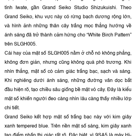
tỉnh Iwate, gần Grand Seiko Studio Shizukuishi. Theo
Grand Seiko, khu vực này có rừng bạch dương rộng lớn,
và hình ảnh những thân cây trắng mọc thẳng hướng về
ánh sáng đã trở thành cảm hứng cho “White Birch Pattern”
trên SLGH005.
Cái hay của mặt số SLGH005 nằm ở chỗ nó không phẳng,
không đơn giản, nhưng cũng không quá phô trương. Khi
nhìn thẳng, mặt số có cảm giác trắng bạc, sạch và sáng.
Khi nghiêng dưới ánh sáng, những đường vân dọc bắt
đầu hiện rõ, tạo chiều sâu giống bề mặt vỏ cây. Đây là kiểu
mặt số khiến người đeo càng nhìn lâu càng thấy nhiều lớp
chi tiết.
Grand Seiko kết hợp mặt số trắng bạc này với kim giây
xanh tempered blue. Trên nền mặt số sáng, kim giây xanh
tạo điểm nhấn thị giác rất rõ. Đặc biệt, vì 9SA5 là máy Hi-