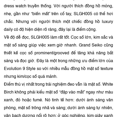
dress watch truyền thống. Với người thích đồng hồ mỏng,
nhẹ, gần như “biến mất” trên cổ tay, SLGH005 có thể hơi
chắc. Nhưng với người thích một chiếc đồng hồ luxury
daily có độ hiện diện rõ ràng, đây lại là điểm cộng.
Về độ dễ đọc, SLGH005 làm rất tốt. Cọc số lớn, kim sắc và
mặt số sáng giúp việc xem giờ nhanh. Grand Seiko cũng
thiết kế cọc số prominent/grooved để tăng khả năng bắt
sáng và đọc giờ. Đây là một trong những ưu điểm lớn của
Evolution 9 Style so với nhiều mẫu đồng hồ mặt số texture
nhưng kim/cọc số quá mảnh.
Điểm thú vị nhất trong trải nghiệm đeo vẫn là mặt số. White
Birch không phải kiểu mặt số “đập vào mắt” ngay như màu
xanh, đỏ hoặc fumé. Nó tinh tế hơn: dưới ánh sáng văn
phòng, mặt số trông nhã và sáng; dưới ánh sáng tự nhiên,
vân bạch dương nổi rõ hơn; ở góc nghiêng, kim giây xanh