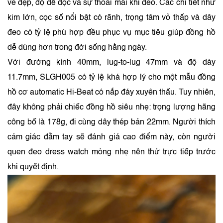
vẻ đẹp, độ dễ đọc và sự thoải mái khi đeo. Các chi tiết như
kim lớn, cọc số nổi bật có rãnh, trọng tâm vỏ thấp và dây
đeo có tỷ lệ phù hợp đều phục vụ mục tiêu giúp đồng hồ
dễ dùng hơn trong đời sống hằng ngày.
Với đường kính 40mm, lug-to-lug 47mm và độ dày
11.7mm, SLGH005 có tỷ lệ khá hợp lý cho một mẫu đồng
hồ cơ automatic Hi-Beat có nắp đáy xuyên thấu. Tuy nhiên,
đây không phải chiếc đồng hồ siêu nhẹ: trọng lượng hãng
công bố là 178g, đi cùng dây thép bản 22mm. Người thích
cảm giác đằm tay sẽ đánh giá cao điểm này, còn người
quen đeo dress watch mỏng nhẹ nên thử trực tiếp trước
khi quyết định.