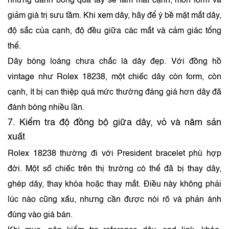
nhưng đánh bóng quá tay sẽ làm mất cạnh, mòn form và
giảm giá trị sưu tầm. Khi xem dây, hãy để ý bề mặt mắt dây,
độ sắc của cạnh, độ đều giữa các mắt và cảm giác tổng
thể.
Dây bóng loáng chưa chắc là dây đẹp. Với đồng hồ
vintage như Rolex 18238, một chiếc dây còn form, còn
cạnh, ít bị can thiệp quá mức thường đáng giá hơn dây đã
đánh bóng nhiều lần.
7. Kiểm tra độ đồng bộ giữa dây, vỏ và năm sản
xuất
Rolex 18238 thường đi với President bracelet phù hợp
đời. Một số chiếc trên thị trường có thể đã bị thay dây,
ghép dây, thay khóa hoặc thay mắt. Điều này không phải
lúc nào cũng xấu, nhưng cần được nói rõ và phản ánh
đúng vào giá bán.