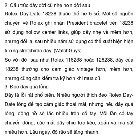
2. Cấu trúc dây đời cũ nhẹ hơn đời sau
Rolex Day-Date 18238 thuộc thế hệ 5 số. Một số nguồn
chuyên về Rolex ghi nhận President bracelet trên 18238
sử dụng hollow center links, giúp dây nhẹ và mềm hơn,
nhưng đổi lại sau nhiều năm sử dụng có thể xuất hiện hiện
tượng stretch/rão dây. (
WatchGuys
)
So với đời sau như Rolex 118238 hoặc 128238, dây của
18238 thường cho cảm giác vintage hơn, mềm hơn,
nhưng cũng cần kiểm tra kỹ hơn khi mua cũ.
3. Đeo dây quá lỏng
Đây là lỗi rất phổ biến. Nhiều người thích đeo Rolex Day-
Date lỏng để tạo cảm giác thoải mái, nhưng nếu dây quá
lỏng, đồng hồ sẽ lắc nhiều trên cổ tay. Mỗi lần cổ tay
chuyển động, các mắt dây chịu lực kéo, xoắn và ma sát
nhiều hơn. Lâu ngày, độ rão sẽ tăng nhanh.