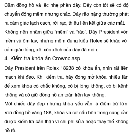
Cầm đồng hồ và lắc nhẹ phần dây. Dây còn tốt sẽ có độ
chuyển động mềm nhưng chắc. Dây rão nặng thường phát
ra cảm giác lạch cạch, rời rạc, thiếu liên kết giữa các mắt.
Không nên nhầm giữa “mềm” và “rão”. Dây President vốn
mềm và ôm tay, nhưng mềm đúng kiểu Rolex sẽ khác với
cảm giác lỏng, xệ, xộc xệch của dây đã mòn.
4. Kiểm tra khóa ẩn Crownclasp
Dây President trên Rolex 18238 có khóa ẩn, nhìn rất liền
mạch khi đeo. Khi kiểm tra, hãy đóng mở khóa nhiều lần
để xem khóa có chắc không, có bị lỏng không, có bị kênh
không và có giữ đồng hồ an toàn trên tay không.
Một chiếc dây đẹp nhưng khóa yếu vẫn là điểm trừ lớn.
Với đồng hồ vàng 18K, khóa và cơ cấu bên trong cũng cần
được kiểm tra cẩn thận vì chi phí sửa hoặc thay thế không
hề rẻ.