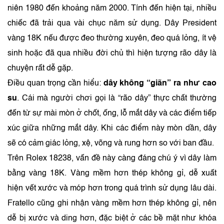
niên 1980 đến khoảng năm 2000. Tính đến hiện tại, nhiều
chiếc đã trải qua vài chục năm sử dụng. Dây President
vàng 18K nếu được đeo thường xuyên, đeo quá lỏng, ít vệ
sinh hoặc đã qua nhiều đời chủ thì hiện tượng rão dây là
chuyện rất dễ gặp.
Điều quan trọng cần hiểu:
dây không “giãn” ra như cao
su
. Cái mà người chơi gọi là “rão dây” thực chất thường
đến từ sự mài mòn ở chốt, ống, lỗ mắt dây và các điểm tiếp
xúc giữa những mắt dây. Khi các điểm này mòn dần, dây
sẽ có cảm giác lỏng, xệ, võng và rung hơn so với ban đầu.
Trên Rolex 18238, vấn đề này càng đáng chú ý vì dây làm
bằng vàng 18K. Vàng mềm hơn thép không gỉ, dễ xuất
hiện vết xước và móp hơn trong quá trình sử dụng lâu dài.
Fratello cũng ghi nhận vàng mềm hơn thép không gỉ, nên
dễ bị xước và ding hơn, đặc biệt ở các bề mặt như khóa