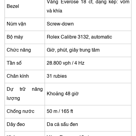
Vàng Everose 18 ct, dạng kép: vòm
Bezel
và khía
Núm vặn
Screw-down
Bộ máy
Rolex Calibre 3132, automatic
Chức năng
Giờ, phút, giây trung tâm
Tần số
28.800 vph / 4 Hz
Chân kính
31 rubies
Dự trữ năng
Khoảng 48 giờ
lượng
Chống nước
50 m / 165 ft
Dây đeo
Da cá sấu đen