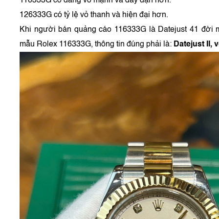
116333G có dáng vỏ mạnh và dày dặn hơn.
126333G có tỷ lệ vỏ thanh và hiện đại hơn.
Khi người bán quảng cáo 116333G là Datejust 41 đời m
mẫu Rolex 116333G, thông tin đúng phải là:
Datejust II,