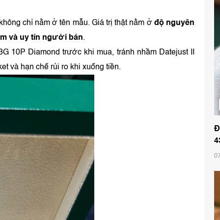
 không chỉ nằm ở tên mẫu. Giá trị thật nằm ở
độ nguyên
èm và uy tín người bán
.
33G 10P Diamond trước khi mua, tránh nhầm Datejust II
t và hạn chế rủi ro khi xuống tiền.
Đ
4
0