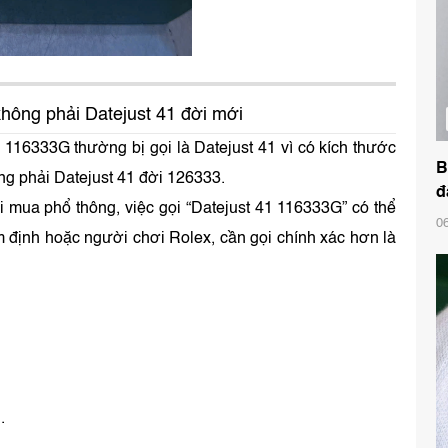
không phải Datejust 41 đời mới
x 116333G thường bị gọi là Datejust 41 vì có kích thước
B
ng phải Datejust 41 đời 126333.
đ
ời mua phổ thông, việc gọi “Datejust 41 116333G” có thể
0
 định hoặc người chơi Rolex, cần gọi chính xác hơn là
.