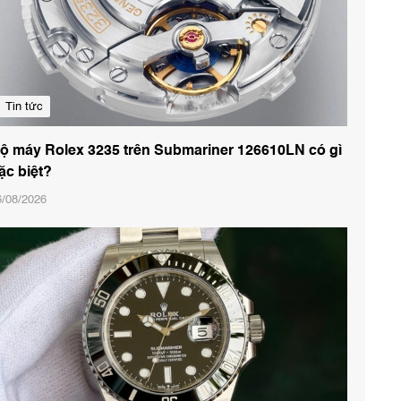
Tin tức
ộ máy Rolex 3235 trên Submariner 126610LN có gì
ặc biệt?
6/08/2026