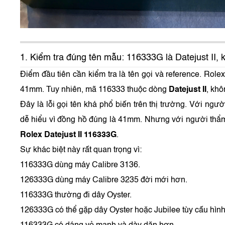
1. Kiểm tra đúng tên mẫu: 116333G là Datejust II, 
Điểm đầu tiên cần kiểm tra là tên gọi và reference. Role
41mm. Tuy nhiên, mã 116333 thuộc dòng
Datejust II
, khô
Đây là lỗi gọi tên khá phổ biến trên thị trường. Với ngư
dễ hiểu vì đồng hồ đúng là 41mm. Nhưng với người thẩm
Rolex Datejust II 116333G
.
Sự khác biệt này rất quan trọng vì:
116333G dùng máy Calibre 3136.
126333G dùng máy Calibre 3235 đời mới hơn.
116333G thường đi dây Oyster.
126333G có thể gặp dây Oyster hoặc Jubilee tùy cấu hình