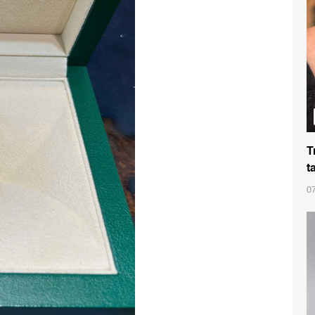
T
t
0