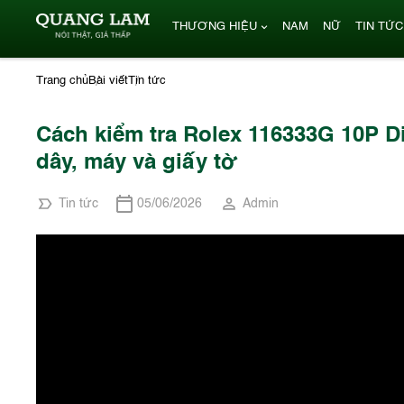
THƯƠNG HIỆU
NAM
NỮ
TIN TỨC
Trang chủ
Bài viết
Tin tức
Cách kiểm tra Rolex 116333G 10P D
dây, máy và giấy tờ
Tin tức
05/06/2026
Admin