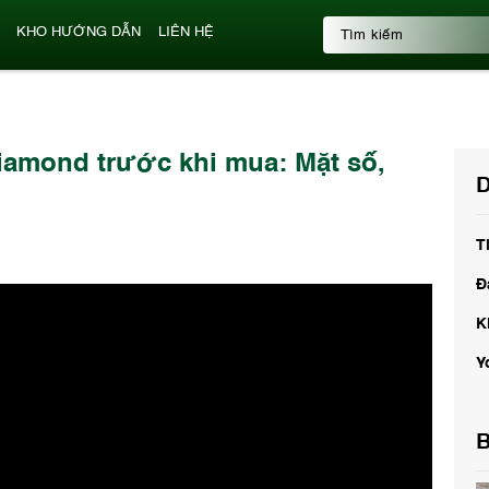
KHO HƯỚNG DẪN
LIÊN HỆ
iamond trước khi mua: Mặt số,
D
T
Đ
K
Y
B